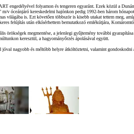
T engedélyével folyamon és tengeren egyaránt. Ezek közül a Dunán me
v óceánjáró kereskedelmi hajónkon pedig 1992-ben három hónapot hajó
almas világába is. Ezt követően többször is kisebb utakat tettem meg, am
keres felújítás után elkísérhettem bemutatkozó emlékútjára, Komáromtó
rális örökségek megmentése, a jelenlegi gyűjtemény további gyarapítása
 múltunkon keresztül, a hagyományőrzés ápolásával együtt.
 jóval nagyobb és méltóbb helyre átköltöztetni, valamint gondoskodni 