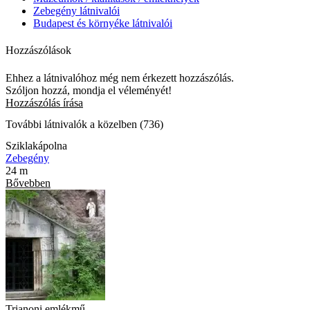
Zebegény látnivalói
Budapest és környéke látnivalói
Hozzászólások
Ehhez a látnivalóhoz még nem érkezett hozzászólás.
Szóljon hozzá, mondja el véleményét!
Hozzászólás írása
További látnivalók a közelben (736)
Sziklakápolna
Zebegény
24 m
Bővebben
Trianoni emlékmű