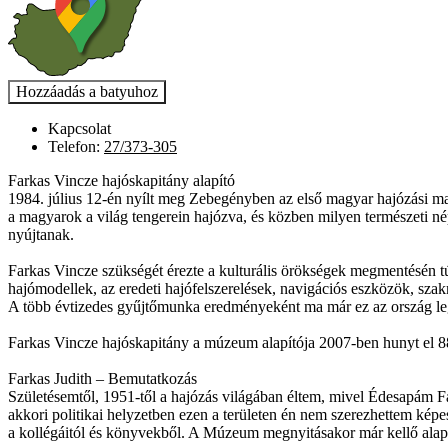
Kapcsolat
Telefon:
27/373-305
Farkas Vincze hajóskapitány alapító
1984. július 12-én nyílt meg Zebegényben az első magyar hajózási ma
a magyarok a világ tengerein hajózva, és közben milyen természeti nép
nyújtanak.
Farkas Vincze szükségét érezte a kulturális örökségek megmentésén túl 
hajómodellek, az eredeti hajófelszerelések, navigációs eszközök, sz
A több évtizedes gyűjtőmunka eredményeként ma már ez az ország leg
Farkas Vincze hajóskapitány a múzeum alapítója 2007-ben hunyt el 88 
Farkas Judith – Bemutatkozás
Születésemtől, 1951-től a hajózás világában éltem, mivel Édesapám Fa
akkori politikai helyzetben ezen a területen én nem szerezhettem képe
a kollégáitól és könyvekből. A Múzeum megnyitásakor már kellő ala