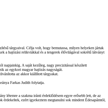
ésű tárgyaival. Célja volt, hogy bemutassa, milyen helyeken jártak
k a hajózási relikviákkal és a tengerek élővilágával sokrétű látványt
 napjainkig. A saját kezűleg, nagy precizitással készített
özik az egykori magyar hajózás nagyságát.
ította az akkor kiállított tárgyakat.
ánya Farkas Judith folytatja.
ny létemre a szakma iránti érdeklődésem egyre erősebb lett, de az
lgok érdekeltek, ezért igyekeztem megtanulni sok mindent Édesapámtól,