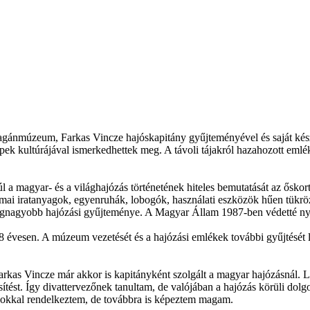
gánmúzeum, Farkas Vincze hajóskapitány gyűjteményével és saját készít
ek kultúrájával ismerkedhettek meg. A távoli tájakról hazahozott emléke
a magyar- és a világhajózás történetének hiteles bemutatását az őskortól
akmai iratanyagok, egyenruhák, lobogók, használati eszközök hűen tükr
nagyobb hajózási gyűjteménye. A Magyar Állam 1987-ben védetté nyilván
évesen. A múzeum vezetését és a hajózási emlékek további gyűjtését le
rkas Vincze már akkor is kapitányként szolgált a magyar hajózásnál. Lá
sítést. Így divattervezőnek tanultam, de valójában a hajózás körüli do
pokkal rendelkeztem, de továbbra is képeztem magam.