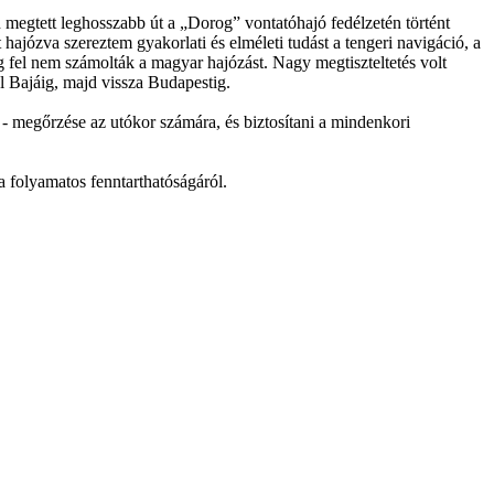
gtett leghosszabb út a „Dorog” vontatóhajó fedélzetén történt
zva szereztem gyakorlati és elméleti tudást a tengeri navigáció, a
íg fel nem számolták a magyar hajózást. Nagy megtiszteltetés volt
l Bajáig, majd vissza Budapestig.
 - megőrzése az utókor számára, és biztosítani a mindenkori
a folyamatos fenntarthatóságáról.