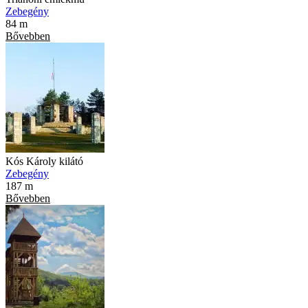
Zebegény
84 m
Bővebben
Kós Károly kilátó
Zebegény
187 m
Bővebben