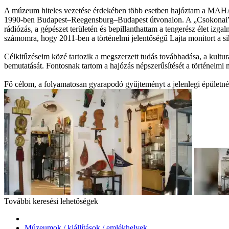
A múzeum hiteles vezetése érdekében több esetben hajóztam a MAHAR
1990-ben Budapest–Reegensburg–Budapest útvonalon. A „Csokonai” m/
rádiózás, a gépészet területén és bepillanthattam a tengerész élet izg
számomra, hogy 2011-ben a történelmi jelentőségű Lajta monitort a si
Célkitűzéseim közé tartozik a megszerzett tudás továbbadása, a kultu
bemutatását. Fontosnak tartom a hajózás népszerűsítését a történelmi
Fő célom, a folyamatosan gyarapodó gyűjteményt a jelenlegi épületnél
További keresési lehetőségek
Múzeumok / kiállítások / emlékhelyek