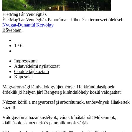
ÉletMagTár Vendégház
ÉletMagTár Vendégház Panoráma – Pihenés a természet öleléséb
Nyugat-Dunántúl
Kétvölgy
Bővebben
1 / 6
Impresszum
Adatvédelmi nyilatkozat
Cookie tájékoztató
Kapcsolat
Magyarországi látnivalók gyűjteménye. Ha kirándulástippek
érdeklik jó helyen jár! Rengeteg kirándulóhely közül válogathat.
Nézzen körül a magyarországi arborétumok, tanösvények állatkertek
között!
Válogasson a hazai kastélyok, várak kínálatából! Múzeumok,
kiállítások, skanzenek és panoptikumok várják.