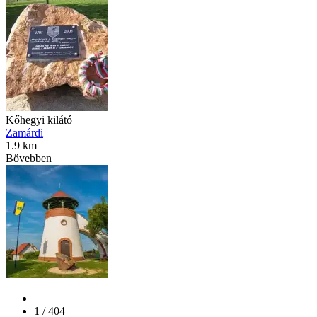
Kőhegyi kilátó
Zamárdi
1.9 km
Bővebben
1 / 404