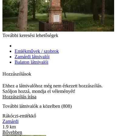
További keresési lehetőségek
Emlékművek / szobrok
Zamárdi látnivalói
Balaton látnivalói
Hozzászólások
Ehhez a látnivalóhoz még nem érkezett hozzászólás.
Szóljon hozzá, mondja el véleményét!
Hozzászólás írása
További látnivalók a közelben (808)
Rákóczi-emlékkő
Zamárdi
1.9 km
Bővebben