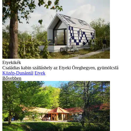
Etyekikék
Családias kabin szálláshely az Etyeki Öreghegyen, gyümölcsfá
Közép-Dunántúl
Etyek
Bővebben