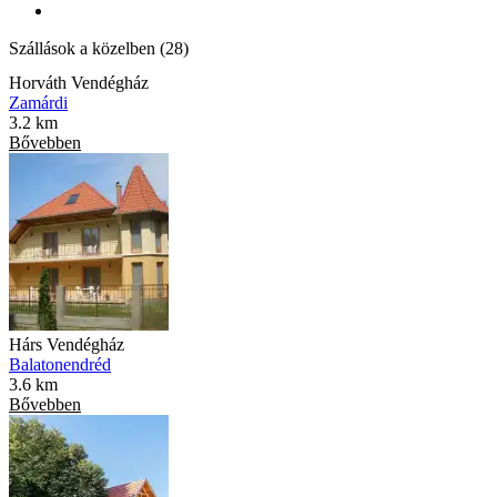
Szállások a közelben (28)
Horváth Vendégház
Zamárdi
3.2 km
Bővebben
Hárs Vendégház
Balatonendréd
3.6 km
Bővebben