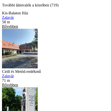
További látnivalók a közelben (719)
Kis-Balaton Ház
Zalavár
58 m
Bővebben
Cirill és Metód-emlékmű
Zalavár
71 m
Bővebben