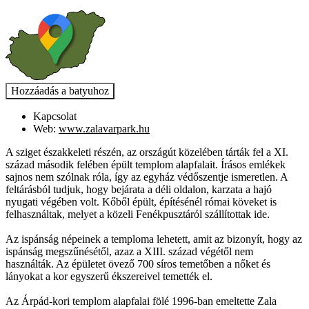
Kapcsolat
Web:
www.zalavarpark.hu
A sziget északkeleti részén, az országút közelében tárták fel a XI.
század második felében épült templom alapfalait. Írásos emlékek
sajnos nem szólnak róla, így az egyház védőszentje ismeretlen. A
feltárásból tudjuk, hogy bejárata a déli oldalon, karzata a hajó
nyugati végében volt. Kőből épült, építésénél római köveket is
felhasználtak, melyet a közeli Fenékpusztáról szállítottak ide.
Az ispánság népeinek a temploma lehetett, amit az bizonyít, hogy az
ispánság megszűnésétől, azaz a XIII. század végétől nem
használták. Az épületet övező 700 síros temetőben a nőket és
lányokat a kor egyszerű ékszereivel temették el.
Az Árpád-kori templom alapfalai fölé 1996-ban emeltette Zala