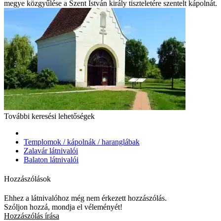
megye közgyűlése a Szent István király tiszteletére szentelt kápolnát.
További keresési lehetőségek
Templomok / kápolnák / haranglábak
Zalavár látnivalói
Balaton látnivalói
Hozzászólások
Ehhez a látnivalóhoz még nem érkezett hozzászólás.
Szóljon hozzá, mondja el véleményét!
Hozzászólás írása