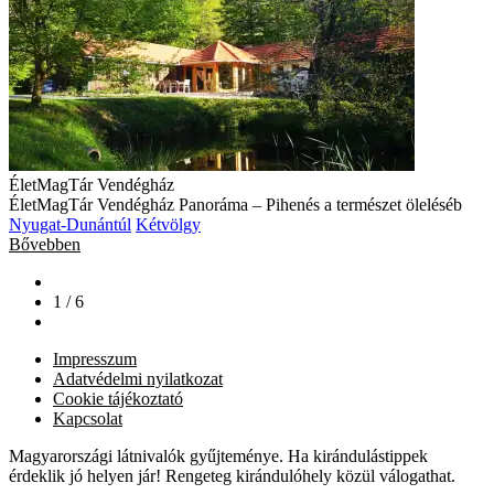
ÉletMagTár Vendégház
ÉletMagTár Vendégház Panoráma – Pihenés a természet öleléséb
Nyugat-Dunántúl
Kétvölgy
Bővebben
1 / 6
Impresszum
Adatvédelmi nyilatkozat
Cookie tájékoztató
Kapcsolat
Magyarországi látnivalók gyűjteménye. Ha kirándulástippek
érdeklik jó helyen jár! Rengeteg kirándulóhely közül válogathat.