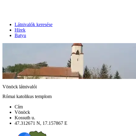
Látnivalók keresése
Hírek
Batyu
Vönöck látnivalói
Római katolikus templom
Cím
Vönöck
Kossuth u.
47.312671 N, 17.157867 E