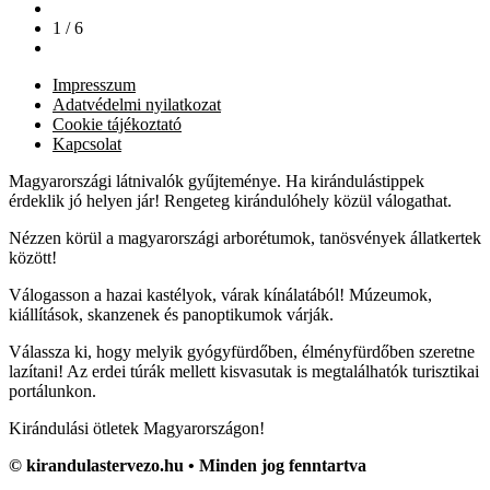
1 / 6
Impresszum
Adatvédelmi nyilatkozat
Cookie tájékoztató
Kapcsolat
Magyarországi látnivalók gyűjteménye. Ha kirándulástippek
érdeklik jó helyen jár! Rengeteg kirándulóhely közül válogathat.
Nézzen körül a magyarországi arborétumok, tanösvények állatkertek
között!
Válogasson a hazai kastélyok, várak kínálatából! Múzeumok,
kiállítások, skanzenek és panoptikumok várják.
Válassza ki, hogy melyik gyógyfürdőben, élményfürdőben szeretne
lazítani! Az erdei túrák mellett kisvasutak is megtalálhatók turisztikai
portálunkon.
Kirándulási ötletek Magyarországon!
© kirandulastervezo.hu • Minden jog fenntartva