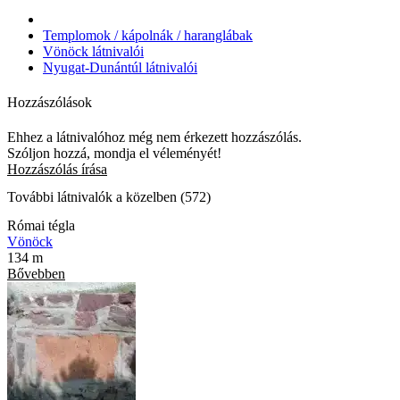
Templomok / kápolnák / haranglábak
Vönöck látnivalói
Nyugat-Dunántúl látnivalói
Hozzászólások
Ehhez a látnivalóhoz még nem érkezett hozzászólás.
Szóljon hozzá, mondja el véleményét!
Hozzászólás írása
További látnivalók a közelben (572)
Római tégla
Vönöck
134 m
Bővebben