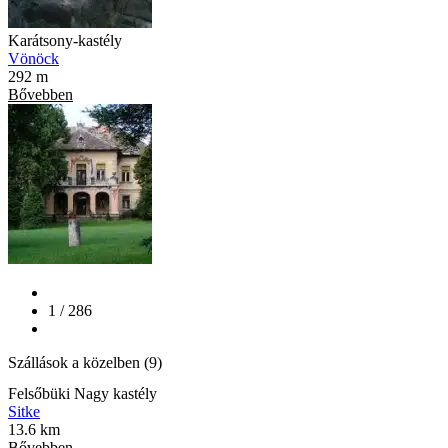
Karátsony-kastély
Vönöck
292 m
Bővebben
1 / 286
Szállások a közelben (9)
Felsőbüki Nagy kastély
Sitke
13.6 km
Bővebben