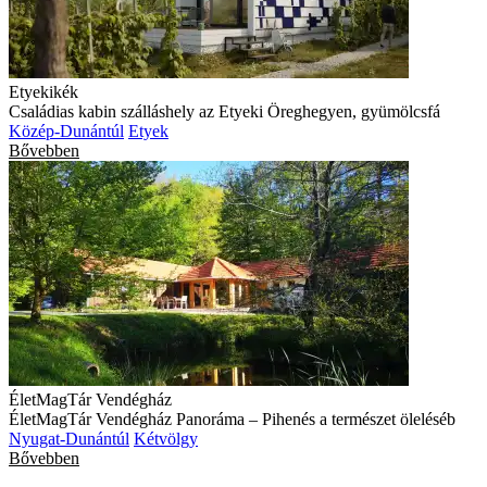
Etyekikék
Családias kabin szálláshely az Etyeki Öreghegyen, gyümölcsfá
Közép-Dunántúl
Etyek
Bővebben
ÉletMagTár Vendégház
ÉletMagTár Vendégház Panoráma – Pihenés a természet öleléséb
Nyugat-Dunántúl
Kétvölgy
Bővebben