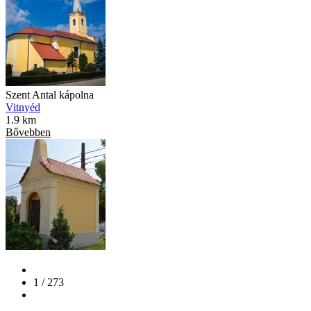
Szent Antal kápolna
Vitnyéd
1.9 km
Bővebben
1 / 273