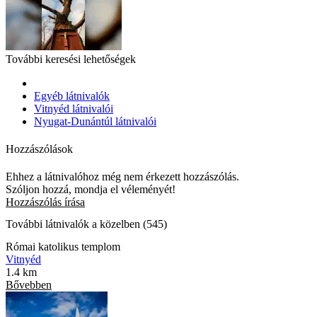
További keresési lehetőségek
Egyéb látnivalók
Vitnyéd látnivalói
Nyugat-Dunántúl látnivalói
Hozzászólások
Ehhez a látnivalóhoz még nem érkezett hozzászólás.
Szóljon hozzá, mondja el véleményét!
Hozzászólás írása
További látnivalók a közelben (545)
Római katolikus templom
Vitnyéd
1.4 km
Bővebben