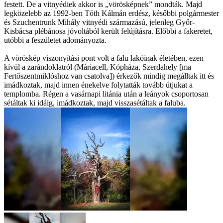
festett. De a vitnyédiek akkor is „vörösképnek” mondták. Majd
legközelebb az 1992-ben Tóth Kálmán erdész, későbbi polgármester
és Szuchentrunk Mihály vitnyédi származású, jelenleg Győr-
Kisbácsa plébánosa jóvoltából került felújításra. Előbbi a fakeretet,
utóbbi a feszületet adományozta.
A vöröskép viszonyítási pont volt a falu lakóinak életében, ezen
kívül a zarándoklatról (Máriacell, Kópháza, Szerdahely [ma
Fertőszentmiklóshoz van csatolva]) érkezők mindig megálltak itt és
imádkoztak, majd innen énekelve folytatták tovább útjukat a
templomba. Régen a vasárnapi litánia után a leányok csoportosan
sétáltak ki idáig, imádkoztak, majd visszasétáltak a faluba.