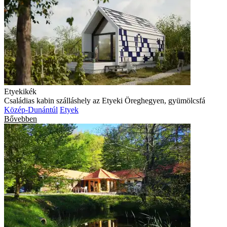
Etyekikék
Családias kabin szálláshely az Etyeki Öreghegyen, gyümölcsfá
Közép-Dunántúl
Etyek
Bővebben