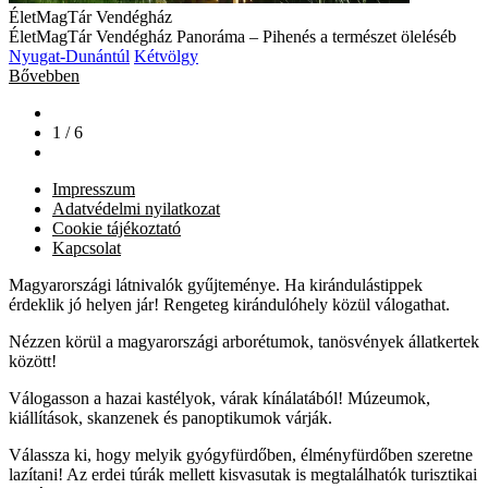
ÉletMagTár Vendégház
ÉletMagTár Vendégház Panoráma – Pihenés a természet öleléséb
Nyugat-Dunántúl
Kétvölgy
Bővebben
1 / 6
Impresszum
Adatvédelmi nyilatkozat
Cookie tájékoztató
Kapcsolat
Magyarországi látnivalók gyűjteménye. Ha kirándulástippek
érdeklik jó helyen jár! Rengeteg kirándulóhely közül válogathat.
Nézzen körül a magyarországi arborétumok, tanösvények állatkertek
között!
Válogasson a hazai kastélyok, várak kínálatából! Múzeumok,
kiállítások, skanzenek és panoptikumok várják.
Válassza ki, hogy melyik gyógyfürdőben, élményfürdőben szeretne
lazítani! Az erdei túrák mellett kisvasutak is megtalálhatók turisztikai