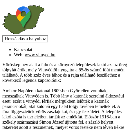
Kapcsolat
Web:
www.vitnyed.hu
Vöröskép név alatt a falu és a környező települések lakói azt az öreg
tölgyfát értik, mely Vitnyédtől nyugatra a 85-ös számú főút mentén
található. A több száz éves fához és a rajta található feszülethez a
következő legenda kapcsolódik:
Amikor Napóleon katonái 1809-ben Győr ellen vonultak,
megszálltak Vitnyéden is. Több lány a katonák szerelmi áldozatául
esett, ezért a vitnyédi férfiak mérgükben lelőtték a katonák
parancsnokát, akit katonái egy fiatal tölgy tövében temettek el. A
fára függesztették vörös zászlajukat, és egy feszületet. A település
lakói azóta is tiszteletben tartják az emlékfát. Először 1916-ban a
székely származású Simon József újította fel, a zászló helyett
fakeretet adott a feszületnek, melyet vörös festéke nem lévén kékre