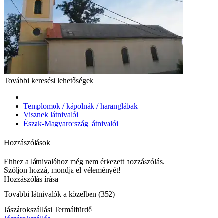
További keresési lehetőségek
Templomok / kápolnák / haranglábak
Visznek látnivalói
Észak-Magyarország látnivalói
Hozzászólások
Ehhez a látnivalóhoz még nem érkezett hozzászólás.
Szóljon hozzá, mondja el véleményét!
Hozzászólás írása
További látnivalók a közelben (352)
Jászárokszállási Termálfürdő