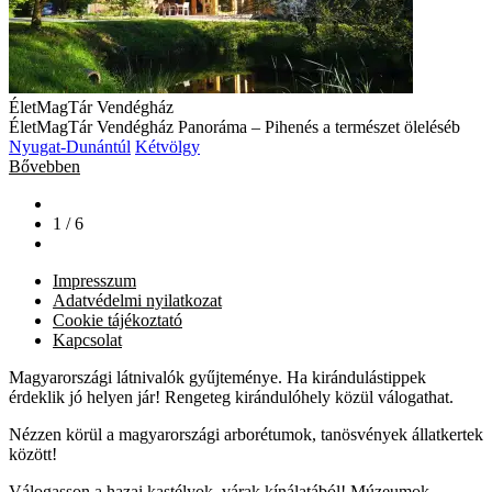
ÉletMagTár Vendégház
ÉletMagTár Vendégház Panoráma – Pihenés a természet öleléséb
Nyugat-Dunántúl
Kétvölgy
Bővebben
1 / 6
Impresszum
Adatvédelmi nyilatkozat
Cookie tájékoztató
Kapcsolat
Magyarországi látnivalók gyűjteménye. Ha kirándulástippek
érdeklik jó helyen jár! Rengeteg kirándulóhely közül válogathat.
Nézzen körül a magyarországi arborétumok, tanösvények állatkertek
között!
Válogasson a hazai kastélyok, várak kínálatából! Múzeumok,