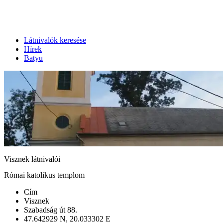
Látnivalók keresése
Hírek
Batyu
Visznek látnivalói
Római katolikus templom
Cím
Visznek
Szabadság út 88.
47.642929 N, 20.033302 E