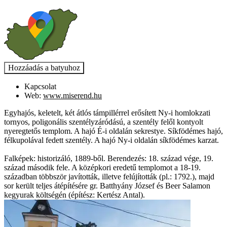
Kapcsolat
Web:
www.miserend.hu
Egyhajós, keletelt, két átlós támpillérrel erősített Ny-i homlokzati
tornyos, poligonális szentélyzáródású, a szentély felől kontyolt
nyeregtetős templom. A hajó É-i oldalán sekrestye. Síkfödémes hajó,
félkupolával fedett szentély. A hajó Ny-i oldalán síkfödémes karzat.
Falképek: historizáló, 1889-ből. Berendezés: 18. század vége, 19.
század második fele. A középkori eredetű templomot a 18-19.
században többször javították, illetve felújították (pl.: 1792.), majd
sor került teljes átépítésére gr. Batthyány József és Beer Salamon
kegyurak költségén (építész: Kertész Antal).