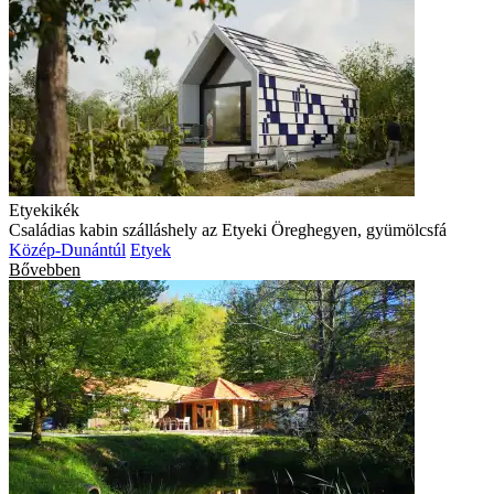
Etyekikék
Családias kabin szálláshely az Etyeki Öreghegyen, gyümölcsfá
Közép-Dunántúl
Etyek
Bővebben