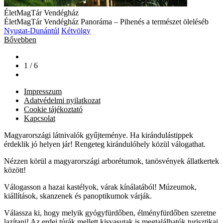
ÉletMagTár Vendégház
ÉletMagTár Vendégház Panoráma – Pihenés a természet öleléséb
Nyugat-Dunántúl
Kétvölgy
Bővebben
1 / 6
Impresszum
Adatvédelmi nyilatkozat
Cookie tájékoztató
Kapcsolat
Magyarországi látnivalók gyűjteménye. Ha kirándulástippek
érdeklik jó helyen jár! Rengeteg kirándulóhely közül válogathat.
Nézzen körül a magyarországi arborétumok, tanösvények állatkertek
között!
Válogasson a hazai kastélyok, várak kínálatából! Múzeumok,
kiállítások, skanzenek és panoptikumok várják.
Válassza ki, hogy melyik gyógyfürdőben, élményfürdőben szeretne
lazítani! Az erdei túrák mellett kisvasutak is megtalálhatók turisztikai