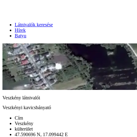
Látnivalók keresése
Hírek
Batyu
Veszkény látnivalói
Veszkényi kavicsbányató
Cím
Veszkény
külterület
47.590696 N, 17.099442 E