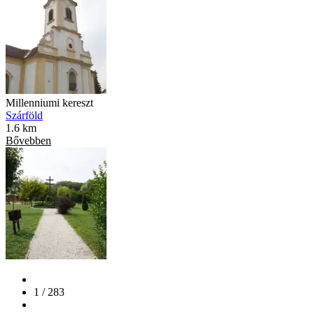
Millenniumi kereszt
Szárföld
1.6 km
Bővebben
1 / 283