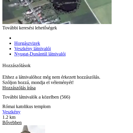
További keresési lehetőségek
Horgászvizek
Veszkény látnivalói
Nyugat-Dunántúl látnivalói
Hozzászólások
Ehhez a látnivalóhoz még nem érkezett hozzászólás.
Szóljon hozzá, mondja el véleményét!
Hozzászólás írása
További látnivalók a közelben (566)
Római katolikus templom
Veszkény
1.2 km
Bővebben