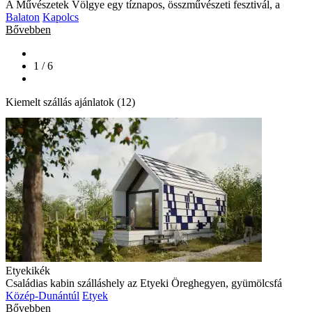
A Művészetek Völgye egy tíznapos, összművészeti fesztivál, a
Balaton
Kapolcs
Bővebben
1 / 6
Kiemelt szállás ajánlatok (12)
Etyekikék
Családias kabin szálláshely az Etyeki Öreghegyen, gyümölcsfá
Közép-Dunántúl
Etyek
Bővebben