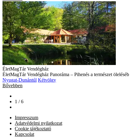
ÉletMagTár Vendégház
ÉletMagTár Vendégház Panoráma – Pihenés a természet öleléséb
Nyugat-Dunántúl
Kétvölgy
Bővebben
1 / 6
Impresszum
Adatvédelmi nyilatkozat
Cookie tájékoztató
Kapcsolat