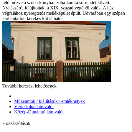
felől nézve a szoba-konyha-szoba-kamra sorrendet követi.
Nyílászárói felújítottak, a XIX. század végéből valók. A ház
végfalához nyeregtetős melléképület épült. Udvarában egy szépen
karbantartott kerekes kút látható.
További keresési lehetőségek
Múzeumok / kiállítások / emlékhelyek
Vértestolna látnivalói
Közép-Dunántúl látnivalói
Hozzászólások