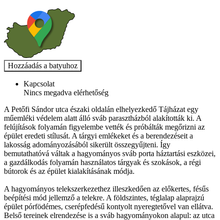
Kapcsolat
Nincs megadva elérhetőség
A Petőfi Sándor utca északi oldalán elhelyezkedő Tájházat egy
műemléki védelem alatt álló sváb parasztházból alakították ki. A
felújítások folyamán figyelembe vették és próbálták megőrizni az
épület eredeti stílusát. A tárgyi emlékeket és a berendezéseit a
lakosság adományozásából sikerült összegyűjteni. Így
bemutathatóvá váltak a hagyományos sváb porta háztartási eszközei,
a gazdálkodás folyamán használatos tárgyak és szokások, a régi
bútorok és az épület kialakításának módja.
A hagyományos telekszerkezethez illeszkedően az előkertes, fésűs
beépítési mód jellemző a telekre. A földszintes, téglalap alaprajzú
épület pórfödémes, cserépfedésű kontyolt nyeregtetővel van ellátva.
Belső tereinek elrendezése is a sváb hagyományokon alapul: az utca