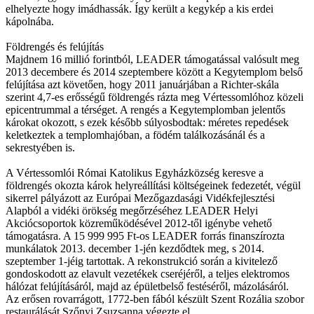
elhelyezte hogy imádhassák. Így került a kegykép a kis erdei
kápolnába.
Földrengés és felújítás
Majdnem 16 millió forintból, LEADER támogatással valósult meg
2013 decembere és 2014 szeptembere között a Kegytemplom belső
felújítása azt követően, hogy 2011 januárjában a Richter-skála
szerint 4,7-es erősségű földrengés rázta meg Vértessomlóhoz közeli
epicentrummal a térséget. A rengés a Kegytemplomban jelentős
károkat okozott, s ezek később súlyosbodtak: méretes repedések
keletkeztek a templomhajóban, a födém találkozásánál és a
sekrestyében is.
A Vértessomlói Római Katolikus Egyházközség keresve a
földrengés okozta károk helyreállítási költségeinek fedezetét, végül
sikerrel pályázott az Európai Mezőgazdasági Vidékfejlesztési
Alapból a vidéki örökség megőrzéséhez LEADER Helyi
Akciócsoportok közreműködésével 2012-től igénybe vehető
támogatásra. A 15 999 995 Ft-os LEADER forrás finanszírozta
munkálatok 2013. december 1-jén kezdődtek meg, s 2014.
szeptember 1-jéig tartottak. A rekonstrukció során a kivitelező
gondoskodott az elavult vezetékek cseréjéről, a teljes elektromos
hálózat felújításáról, majd az épületbelső festéséről, mázolásáról.
Az erősen rovarrágott, 1772-ben fából készült Szent Rozália szobor
restaurálását Szőnyi Zsuzsanna végezte el.