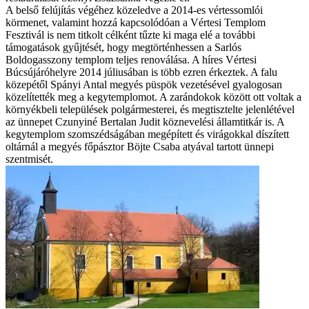
A belső felújítás végéhez közeledve a 2014-es vértessomlói
körmenet, valamint hozzá kapcsolódóan a Vértesi Templom
Fesztivál is nem titkolt célként tűzte ki maga elé a további
támogatások gyűjtését, hogy megtörténhessen a Sarlós
Boldogasszony templom teljes renoválása. A híres Vértesi
Búcsújáróhelyre 2014 júliusában is több ezren érkeztek. A falu
közepétől Spányi Antal megyés püspök vezetésével gyalogosan
közelítették meg a kegytemplomot. A zarándokok között ott voltak a
környékbeli települések polgármesterei, és megtisztelte jelenlétével
az ünnepet Czunyiné Bertalan Judit köznevelési államtitkár is. A
kegytemplom szomszédságában megépített és virágokkal díszített
oltárnál a megyés főpásztor Böjte Csaba atyával tartott ünnepi
szentmisét.