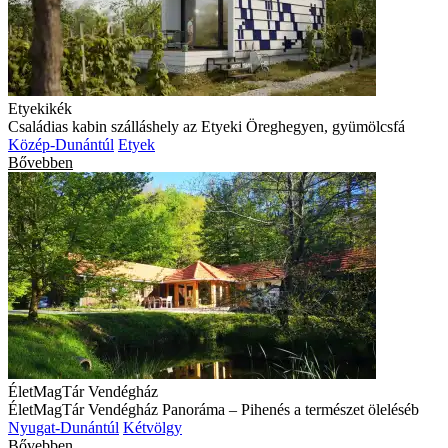
Etyekikék
Családias kabin szálláshely az Etyeki Öreghegyen, gyümölcsfá
Közép-Dunántúl
Etyek
Bővebben
ÉletMagTár Vendégház
ÉletMagTár Vendégház Panoráma – Pihenés a természet öleléséb
Nyugat-Dunántúl
Kétvölgy
Bővebben