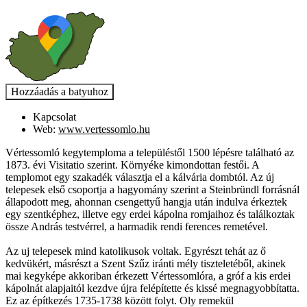
Kapcsolat
Web:
www.vertessomlo.hu
Vértessomló kegytemploma a településtől 1500 lépésre található az
1873. évi Visitatio szerint. Környéke kimondottan festői. A
templomot egy szakadék választja el a kálvária dombtól. Az új
telepesek első csoportja a hagyomány szerint a Steinbründl forrásnál
állapodott meg, ahonnan csengettyű hangja után indulva érkeztek
egy szentképhez, illetve egy erdei kápolna romjaihoz és találkoztak
össze András testvérrel, a harmadik rendi ferences remetével.
Az uj telepesek mind katolikusok voltak. Egyrészt tehát az ő
kedvükért, másrészt a Szent Szűz iránti mély tiszteletéből, akinek
mai kegyképe akkoriban érkezett Vértessomlóra, a gróf a kis erdei
kápolnát alapjaitól kezdve újra felépítette és kissé megnagyobbítatta.
Ez az építkezés 1735-1738 között folyt. Oly remekül