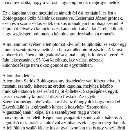
márványoztatta, hogy a városi nagytemplomok megirigyelhették.
Ez a kápolna végre megújulva támadt fel ősi romjainál és lett a
Boldogságos Szűz Máriának szentelve, Eszterházi József grófnak,
ezen és a szomszédos vidék örökös urának jámbor óhaja szerint. A
kápolnát felváltva kapucinus és kamanduli atyák látták el, akiknek
nagy segítséget nyújtottak a kápolna gondozásában a remeték.
A millennium évében a templomot kívülről felújították, és ekkor egy
ünnepi szentmisén vehette át a falu a millenniumi zászlót. A falusi
emberek életében a hit gyakorlása a mai napig is fontos tényező. A
falu lakosságának 95 %-a katolikus, így vallási nézetek
különbözősége nem okoz gondot az együttlétben.
A templom leírása
A templom Sarlós Boldogasszony tiszteletére van felszentelve. A
mostani szentély lehetett az eredeti kápolna, melyhez később
mindkét oldalon kiszélesített hajót építettek. Szépségének egyik
része a szentély kupoláját díszítő freskók. Az egyik a
Szentháromságot ábrázolja, a másik az őrangyalt kis gyermekkel.
Egyedülálló és legdrágább kincse a kegykép "Szomorúak
Vigasztalójának" képe. Ez a szentélyben függ a vörös
márványfőoltár felett. Régen aranysugarak özöne volt a háttere. A
legutolsó restaurálás alkalmával azonban ezek nagyon megritkultak.
A felhőkben szálló kilenc kis angyal azonban ma is úgy veszi körül