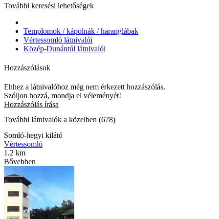
További keresési lehetőségek
Templomok / kápolnák / haranglábak
Vértessomló látnivalói
Közép-Dunántúl látnivalói
Hozzászólások
Ehhez a látnivalóhoz még nem érkezett hozzászólás.
Szóljon hozzá, mondja el véleményét!
Hozzászólás írása
További látnivalók a közelben (678)
Somló-hegyi kilátó
Vértessomló
1.2 km
Bővebben