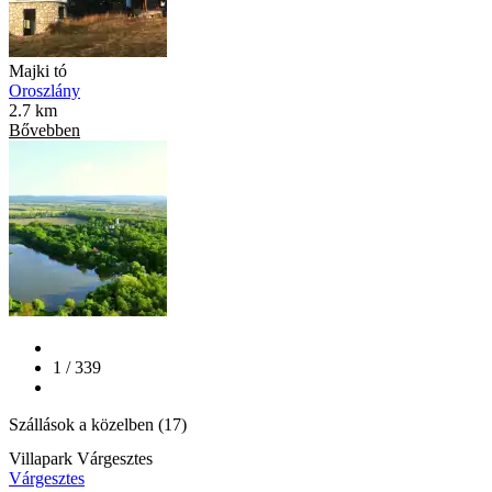
Majki tó
Oroszlány
2.7 km
Bővebben
1 / 339
Szállások a közelben (17)
Villapark Várgesztes
Várgesztes