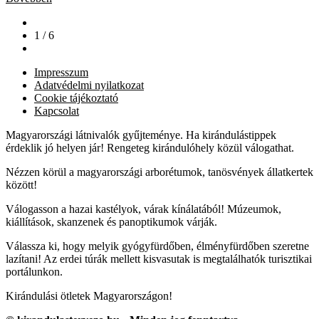
1 / 6
Impresszum
Adatvédelmi nyilatkozat
Cookie tájékoztató
Kapcsolat
Magyarországi látnivalók gyűjteménye. Ha kirándulástippek
érdeklik jó helyen jár! Rengeteg kirándulóhely közül válogathat.
Nézzen körül a magyarországi arborétumok, tanösvények állatkertek
között!
Válogasson a hazai kastélyok, várak kínálatából! Múzeumok,
kiállítások, skanzenek és panoptikumok várják.
Válassza ki, hogy melyik gyógyfürdőben, élményfürdőben szeretne
lazítani! Az erdei túrák mellett kisvasutak is megtalálhatók turisztikai
portálunkon.
Kirándulási ötletek Magyarországon!