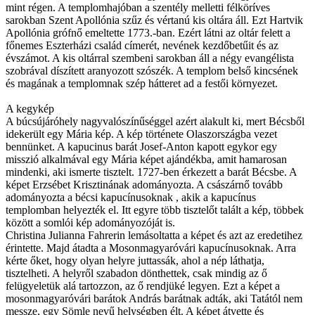
mint régen. A templomhajóban a szentély melletti félköríves
sarokban Szent Apollónia szűz és vértanú kis oltára áll. Ezt Hartvik
Apollónia grófnő emeltette 1773.-ban. Ezért látni az oltár felett a
főnemes Eszterházi család címerét, nevének kezdőbetűit és az
évszámot. A kis oltárral szembeni sarokban áll a négy evangélista
szobrával díszített aranyozott szószék. A templom belső kincsének
és magának a templomnak szép hátteret ad a festői környezet.
A kegykép
A búcsújáróhely nagyvalószínűséggel azért alakult ki, mert Bécsből
idekerült egy Mária kép. A kép története Olaszországba vezet
bennünket. A kapucinus barát Josef-Anton kapott egykor egy
misszió alkalmával egy Mária képet ajándékba, amit hamarosan
mindenki, aki ismerte tisztelt. 1727-ben érkezett a barát Bécsbe. A
képet Erzsébet Krisztinának adományozta. A császárnő tovább
adományozta a bécsi kapucínusoknak , akik a kapucínus
templomban helyezték el. Itt egyre több tisztelőt talált a kép, többek
között a somlói kép adományozóját is.
Christina Julianna Fahrerin lemásoltatta a képet és azt az eredetihez
érintette. Majd átadta a Mosonmagyaróvári kapucínusoknak. Arra
kérte őket, hogy olyan helyre juttassák, ahol a nép láthatja,
tisztelheti. A helyről szabadon dönthettek, csak mindig az ő
felügyeletük alá tartozzon, az ő rendjüké legyen. Ezt a képet a
mosonmagyaróvári barátok András barátnak adták, aki Tatától nem
messze, egy Sömle nevű helységben élt. A képet átvette és