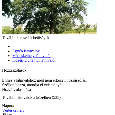
További keresési lehetőségek
Egyéb látnivalók
Vérteskethely látnivalói
Közép-Dunántúl látnivalói
Hozzászólások
Ehhez a látnivalóhoz még nem érkezett hozzászólás.
Szóljon hozzá, mondja el véleményét!
Hozzászólás írása
További látnivalók a közelben (535)
Napóra
Vérteskethely
421 m