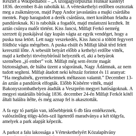
Részlet a Wikipédiából – „A szolgagyőrpusztai Hunkár kastélyt
1836. december 8-án rabolták ki. A vérteskethelyi erdőben osztoztak
meg a zsákmányon, majd Papp Andor javaslatára a majki csárdába
mentek. Papp haragudott a derék csárdásra, mert korábban feladta a
pandúroknak. Ki is rabolták a fogadót, majd mulatozni kezdtek. Itt
aztán csúnya malőr történt. Kiss Jancsi, Milfajt Ferkó nemrég
szerzett új puskájával úgy kupán vágta az egyik vendéget, hogy a
puska tusa letört. Lett nagy veszekedés, Kiss Jancsi a töltött fegyvert
földhöz vágta mérgében. A puska elsült és Milfajt lábát térd felett
keresztül lőtte. A sebesült betyárt előbb a kethelyi erdőbe vitték,
majd a kethelyi törvénybírónál helyezték el, aki a betyárok
szemében „jó ember” volt. Milfajt még sem érezte magát
biztonságban, de hiába üzent a sógorának, Nagy Ádámnak, az nem
tudott segíteni. Milfajt átadott neki kétszáz forintot és 11 aranyat:
“Ha meghalnék, gyermekeimnek méltasson valamit.” December 13-
án aztán a pandúrok elfogták. Előbb Kisbérre vitték, majd
Bakonyszombathelyen átadták a Veszprém megyei hatóságoknak. A
megyei statáriális bíróság 1836. december 24-én Milfajt Ferkót kötél
általi halálra ítélte, és még aznap fel is akasztották.
A fa egy tó partján van, idősebbjeink 6 db fára emlékeznek,
valószínűleg tölgy-kőris-szil ligeterdő maradványa a két tölgyfa,
amelyek a park alapját képezik.
A parkot a falu lakossága a Vérteskethelyért Közalapítvány