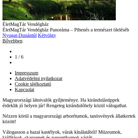
ÉletMagTár Vendégház
ÉletMagTár Vendégház Panoráma – Pihenés a természet öleléséb
Nyugat-Dunántúl
Kétvölgy
Bővebben
1 / 6
Impresszum
Adatvédelmi nyilatkozat
Cookie tájékoztató
Kapcsolat
Magyarországi látnivalók gyűjteménye. Ha kirándulástippek
érdeklik jó helyen jár! Rengeteg kirándulóhely közül válogathat.
Nézzen körül a magyarországi arborétumok, tanösvények állatkertek
között!
Válogasson a hazai kastélyok, várak kínálatából! Múzeumok,
kiállítások, skanzenek és panoptikumok várják.