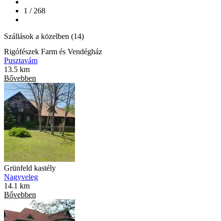
1 / 268
Szállások a közelben (14)
Rigófészek Farm és Vendégház
Pusztavám
13.5 km
Bővebben
Grünfeld kastély
Nagyveleg
14.1 km
Bővebben