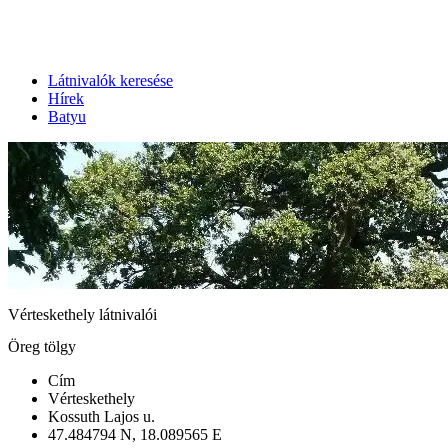
Látnivalók keresése
Hírek
Batyu
Vérteskethely látnivalói
Öreg tölgy
Cím
Vérteskethely
Kossuth Lajos u.
47.484794 N, 18.089565 E