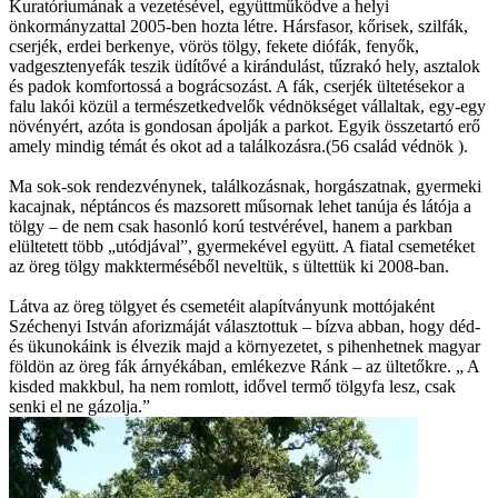
Kuratóriumának a vezetésével, együttműködve a helyi
önkormányzattal 2005-ben hozta létre. Hársfasor, kőrisek, szilfák,
cserjék, erdei berkenye, vörös tölgy, fekete diófák, fenyők,
vadgesztenyefák teszik üdítővé a kirándulást, tűzrakó hely, asztalok
és padok komfortossá a bográcsozást. A fák, cserjék ültetésekor a
falu lakói közül a természetkedvelők védnökséget vállaltak, egy-egy
növényért, azóta is gondosan ápolják a parkot. Egyik összetartó erő
amely mindig témát és okot ad a találkozásra.(56 család védnök ).
Ma sok-sok rendezvénynek, találkozásnak, horgászatnak, gyermeki
kacajnak, néptáncos és mazsorett műsornak lehet tanúja és látója a
tölgy – de nem csak hasonló korú testvérével, hanem a parkban
elültetett több „utódjával”, gyermekével együtt. A fiatal csemetéket
az öreg tölgy makkterméséből neveltük, s ültettük ki 2008-ban.
Látva az öreg tölgyet és csemetéit alapítványunk mottójaként
Széchenyi István aforizmáját választottuk – bízva abban, hogy déd-
és ükunokáink is élvezik majd a környezetet, s pihenhetnek magyar
földön az öreg fák árnyékában, emlékezve Ránk – az ültetőkre. „ A
kisded makkbul, ha nem romlott, idővel termő tölgyfa lesz, csak
senki el ne gázolja.”