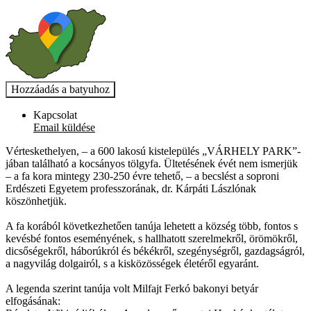
Kapcsolat
Email küldése
Vérteskethelyen, – a 600 lakosú kistelepülés „VÁRHELY PARK”-
jában található a kocsányos tölgyfa. Ültetésének évét nem ismerjük
– a fa kora mintegy 230-250 évre tehető, – a becslést a soproni
Erdészeti Egyetem professzorának, dr. Kárpáti Lászlónak
köszönhetjük.
A fa korából következhetően tanúja lehetett a község több, fontos s
kevésbé fontos eseményének, s hallhatott szerelmekről, örömökről,
dicsőségekről, háborúkról és békékről, szegénységről, gazdagságról,
a nagyvilág dolgairól, s a kisközösségek életéről egyaránt.
A legenda szerint tanúja volt Milfajt Ferkó bakonyi betyár
elfogásának: