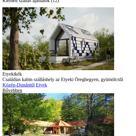
Kiemelt szállás ajánlatok (12)
Etyekikék
Családias kabin szálláshely az Etyeki Öreghegyen, gyümölcsfá
Közép-Dunántúl
Etyek
Bővebben