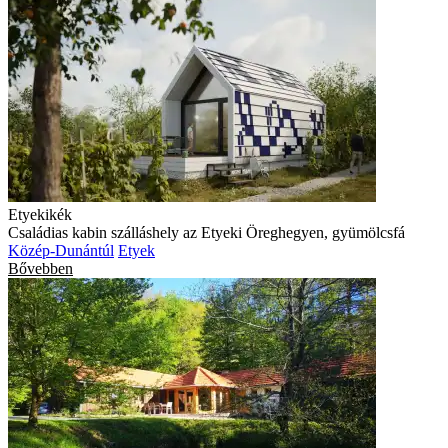
Etyekikék
Családias kabin szálláshely az Etyeki Öreghegyen, gyümölcsfá
Közép-Dunántúl
Etyek
Bővebben