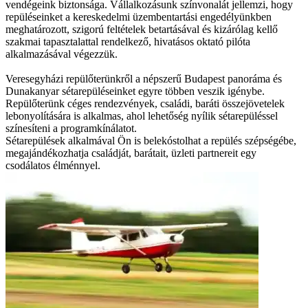
vendégeink biztonsága. Vállalkozásunk színvonalát jellemzi, hogy
repüléseinket a kereskedelmi üzembentartási engedélyünkben
meghatározott, szigorú feltételek betartásával és kizárólag kellő
szakmai tapasztalattal rendelkező, hivatásos oktató pilóta
alkalmazásával végezzük.
Veresegyházi repülőterünkről a népszerű Budapest panoráma és
Dunakanyar sétarepüléseinket egyre többen veszik igénybe.
Repülőterünk céges rendezvények, családi, baráti összejövetelek
lebonyolítására is alkalmas, ahol lehetőség nyílik sétarepüléssel
színesíteni a programkínálatot.
Sétarepülések alkalmával Ön is belekóstolhat a repülés szépségébe,
megajándékozhatja családját, barátait, üzleti partnereit egy
csodálatos élménnyel.