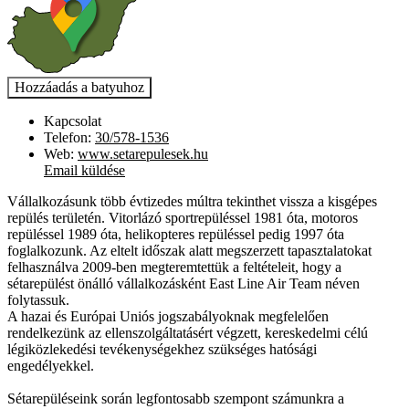
Kapcsolat
Telefon:
30/578-1536
Web:
www.setarepulesek.hu
Email küldése
Vállalkozásunk több évtizedes múltra tekinthet vissza a kisgépes
repülés területén. Vitorlázó sportrepüléssel 1981 óta, motoros
repüléssel 1989 óta, helikopteres repüléssel pedig 1997 óta
foglalkozunk. Az eltelt időszak alatt megszerzett tapasztalatokat
felhasználva 2009-ben megteremtettük a feltételeit, hogy a
sétarepülést önálló vállalkozásként East Line Air Team néven
folytassuk.
A hazai és Európai Uniós jogszabályoknak megfelelően
rendelkezünk az ellenszolgáltatásért végzett, kereskedelmi célú
légiközlekedési tevékenységekhez szükséges hatósági
engedélyekkel.
Sétarepüléseink során legfontosabb szempont számunkra a