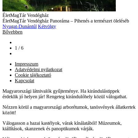
ÉletMagTár Vendégház
ÉletMagTár Vendégház Panoráma – Pihenés a természet öleléséb
Nyugat-Dunántúl
Kétvölgy
Bővebben
1 / 6
Impresszum
Adatvédelmi nyilatkozat
Cookie tájékoztató
Kapcsolat
Magyarországi látnivalók gyűjteménye. Ha kirándulástippek
érdeklik jó helyen jár! Rengeteg kirándulóhely közül válogathat.
Nézzen körül a magyarországi arborétumok, tanösvények állatkertek
között!
Válogasson a hazai kastélyok, várak kínálatából! Múzeumok,
kiállítások, skanzenek és panoptikumok várják.