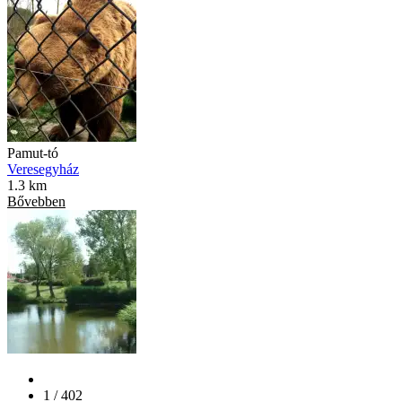
Pamut-tó
Veresegyház
1.3 km
Bővebben
1 / 402