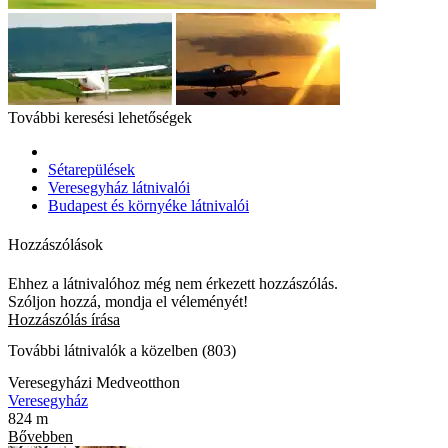
További keresési lehetőségek
Sétarepülések
Veresegyház látnivalói
Budapest és környéke látnivalói
Hozzászólások
Ehhez a látnivalóhoz még nem érkezett hozzászólás.
Szóljon hozzá, mondja el véleményét!
Hozzászólás írása
További látnivalók a közelben (803)
Veresegyházi Medveotthon
Veresegyház
824 m
Bővebben