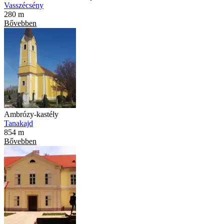
Vasszécsény
280 m
Bővebben
Ambrózy-kastély
Tanakajd
854 m
Bővebben