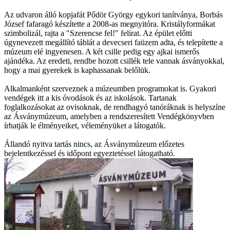
Az udvaron álló kopjafát Pődör György egykori tanítványa, Borbás
József fafaragó készítette a 2008-as megnyitóra. Kristályformákat
szimbolizál, rajta a "Szerencse fel!" felirat. Az épület előtti
úgynevezett megállító táblát a devecseri faüzem adta, és telepítette a
múzeum elé ingyenesen. A két csille pedig egy ajkai ismerős
ajándéka. Az eredeti, rendbe hozott csillék tele vannak ásványokkal,
hogy a mai gyerekek is kaphassanak belőlük.
Alkalmanként szerveznek a múzeumben programokat is. Gyakori
vendégek itt a kis óvodások és az iskolások. Tartanak
foglalkozásokat az ovisoknak, de rendhagyó tanóráknak is helyszíne
az Ásványmúzeum, amelyben a rendszeresített Vendégkönyvben
írhatják le élményeiket, véleményüket a látogatók.
Állandó nyitva tartás nincs, az Ásványmúzeum előzetes
bejelentkezéssel és időpont egyeztetéssel látogatható.