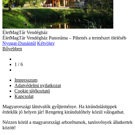
ÉletMagTár Vendégház
ÉletMagTár Vendégház Panoráma – Pihenés a természet öleléséb
Nyugat-Dunántúl
Kétvölgy
Bővebben
1 / 6
Impresszum
Adatvédelmi nyilatkozat
Cookie tájékoztató
Kapcsolat
Magyarországi látnivalók gyűjteménye. Ha kirándulástippek
érdeklik jó helyen jár! Rengeteg kirándulóhely közül válogathat.
Nézzen körül a magyarországi arborétumok, tanösvények állatkertek
között!