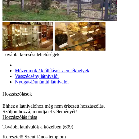
További keresési lehetőségek
Múzeumok / kiállítások / emlékhelyek
Vasszécsény látnivalói
Nyugat-Dunántúl látnivalói
Hozzászólások
Ehhez a látnivalóhoz még nem érkezett hozzászólás.
Szóljon hozzá, mondja el véleményét!
Hozzászólás írása
További látnivalók a közelben (699)
Keresztelő Szent János templom