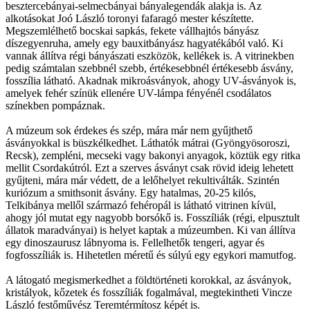
besztercebányai-selmecbányai bányalegendák alakja is. Az
alkotásokat Joó László toronyi fafaragó mester készítette.
Megszemlélhető bocskai sapkás, fekete vállhajtós bányász
díszegyenruha, amely egy bauxitbányász hagyatékából való. Ki
vannak állítva régi bányászati eszközök, kellékek is. A vitrinekben
pedig számtalan szebbnél szebb, értékesebbnél értékesebb ásvány,
fosszília látható. Akadnak mikroásványok, ahogy UV-ásványok is,
amelyek fehér színük ellenére UV-lámpa fényénél csodálatos
színekben pompáznak.
A múzeum sok érdekes és szép, mára már nem gyűjthető
ásványokkal is büszkélkedhet. Láthatók mátrai (Gyöngyösoroszi,
Recsk), zempléni, mecseki vagy bakonyi anyagok, köztük egy ritka
mellit Csordakútról. Ezt a szerves ásványt csak rövid ideig lehetett
gyűjteni, mára már védett, de a lelőhelyet rekultiválták. Szintén
kuriózum a smithsonit ásvány. Egy hatalmas, 20-25 kilós,
Telkibánya mellől származó fehéropál is látható vitrinen kívül,
ahogy jól mutat egy nagyobb borsókő is. Fosszíliák (régi, elpusztult
állatok maradványai) is helyet kaptak a múzeumben. Ki van állítva
egy dinoszaurusz lábnyoma is. Fellelhetők tengeri, agyar és
fogfosszíliák is. Hihetetlen méretű és súlyú egy egykori mamutfog.
A látogató megismerkedhet a földtörténeti korokkal, az ásványok,
kristályok, kőzetek és fosszíliák fogalmával, megtekintheti Vincze
László festőművész Teremtérmítosz képét is.