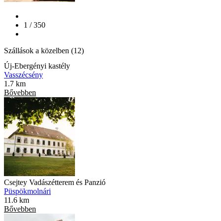
1 / 350
Szállások a közelben (12)
Új-Ebergényi kastély
Vasszécsény
1.7 km
Bővebben
Csejtey Vadászétterem és Panzió
Püspökmolnári
11.6 km
Bővebben