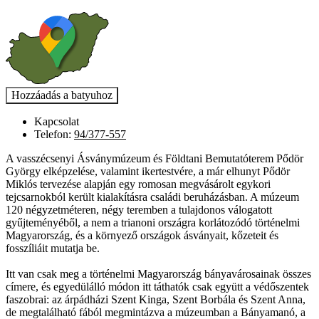
Kapcsolat
Telefon:
94/377-557
A vasszécsenyi Ásványmúzeum és Földtani Bemutatóterem Pődör
György elképzelése, valamint ikertestvére, a már elhunyt Pődör
Miklós tervezése alapján egy romosan megvásárolt egykori
tejcsarnokból került kialakításra családi beruházásban. A múzeum
120 négyzetméteren, négy teremben a tulajdonos válogatott
gyűjteményéből, a nem a trianoni országra korlátozódó történelmi
Magyarország, és a környező országok ásványait, kőzeteit és
fosszíliáit mutatja be.
Itt van csak meg a történelmi Magyarország bányavárosainak összes
címere, és egyedülálló módon itt táthatók csak együtt a védőszentek
faszobrai: az árpádházi Szent Kinga, Szent Borbála és Szent Anna,
de megtalálható fából megmintázva a múzeumban a Bányamanó, a