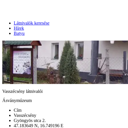
Látnivalók keresése
Hírek
Batyu
Vasszécsény látnivalói
Ásványmúzeum
Cím
Vasszécsény
Gyöngyös utca 2.
47.183649 N, 16.749196 E