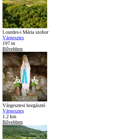
Lourdes-i Mária szobor
Várgesztes
197 m
Bővebben
Várgesztesi horgásztó
Várgesztes
1.2 km
Bővebben