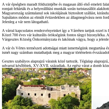
A vár épségben maradt földszintjébe és magasan álló első emeleti fa
romjait feltárták és a helyreállítási munkák során turistaszállót alakítot
Magyarország számtalanul sok iskolájának biztosított szállást, kirán
Sajnálatos módon az elmúlt évtizedekben az állagmegóvásra nem fordítot
Jelenleg a vár nem látogatható.
A várral kapcsolatos rendezvényeinket így a Várréten tartjuk ezzel is
Közel 700 éves vár kulturális örökségünk fontos tárgyi bizonyítéka. 
Várgesztes Község Önkormányzata és lakóinak vágya, hogy a jelenleg á
A vár és Vértes természeti adottságai miatt ismertségünk megtartása 
ismét nagy számban mutathatjuk meg a magyar történelem évszázadokat
Gesztes szabályos alaprajzú váraink közé tartozik. Téglalap alaprajz
udvarral későbbiek, XV-XVII. századiak. Az egész várat a domb közel 