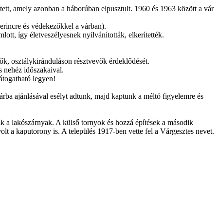
ett, amely azonban a háborúban elpusztult. 1960 és 1963 között a vár
erincre és védekezőkkel a várban).
ott, így életveszélyesnek nyilvánították, elkerítették.
lők, osztálykiránduláson résztvevők érdeklődését.
s nehéz időszakaival.
átogatható legyen!
rba ajánlásával esélyt adtunk, majd kaptunk a méltó figyelemre és
ak a lakószárnyak. A külső tornyok és hozzá építések a második
t a kaputorony is. A település 1917-ben vette fel a Várgesztes nevet.