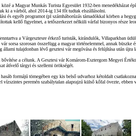
lai közé a Magyar Munkás Turista Egyesület 1932-ben menedékházat épít
tak ki a várból, ahol 2014-ig 134 főt tudtak elszállásolni.
dulási és egyéb programot (pl számháborúzás támadókkal körben a hegyg
tak kellő figyelmet, a tetőszerkezet nélküli várfal bizonyos része leoml
 fenntartva a Várgesztesre érkező turisták, kirándulók, Villaparkban üdü
A vár sorsa szorosan összefügg a magyar történelemmel, annak büszke é
llami tulajdonban lévő gesztesi vár megóvása és felújítása után újra l
és bővítése a célunk. A Gesztesi vár Komárom-Esztergom Megyei Értéktá
 átívelő tárgyi és szellemi örökségét.
ú, hasáb formájú tömegében egy kis belső udvarhoz kétoldalt csatlakozn
vízszintes peremén szabálytalan alaprajzú külső kőfal övezte, ebben vol