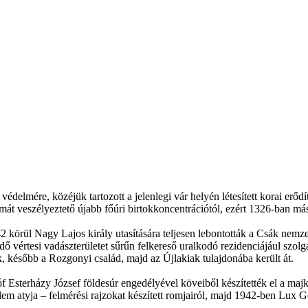
védelmére, közéjük tartozott a jelenlegi vár helyén létesített korai erő
almát veszélyeztető újabb főúri birtokkoncentrációtól, ezért 1326-ban má
2 körül Nagy Lajos király utasítására teljesen lebontották a Csák nemz
 vértesi vadászterületet sűrűn felkereső uralkodó rezidenciájául szol
 később a Rozgonyi család, majd az Újlakiak tulajdonába került át.
óf Esterházy József földesúr engedélyével köveiből készítették el a maj
 atyja – felmérési rajzokat készített romjairól, majd 1942-ben Lux Gé