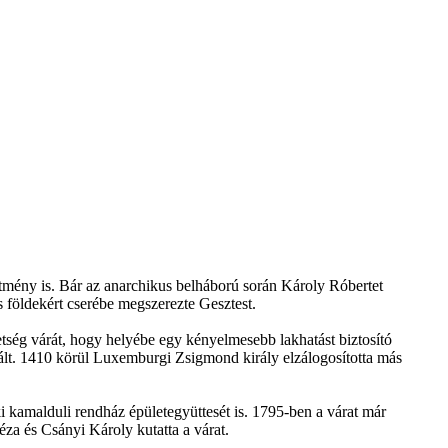
dítmény is. Bár az anarchikus belháború során Károly Róbertet
s földekért cserébe megszerezte Gesztest.
etség várát, hogy helyébe egy kényelmesebb lakhatást biztosító
gált. 1410 körül Luxemburgi Zsigmond király elzálogosította más
ki kamalduli rendház épületegyüttesét is. 1795-ben a várat már
za és Csányi Károly kutatta a várat.