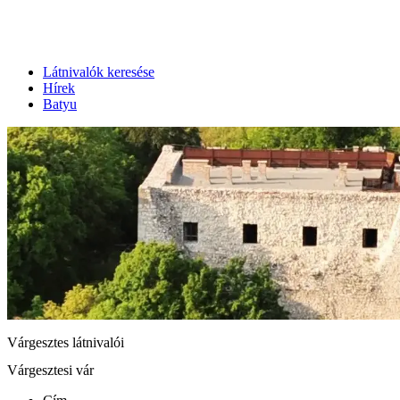
Látnivalók keresése
Hírek
Batyu
Várgesztes látnivalói
Várgesztesi vár