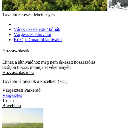
További keresési lehetőségek
Várak / kastélyok / kúriák
Várgesztes látnivalói
Közép-Dunántúl látnivalói
Hozzászólások
Ehhez a látnivalóhoz még nem érkezett hozzászólás.
Szóljon hozzá, mondja el véleményét!
Hozzászólás írása
További látnivalók a közelben (721)
Várgesztesi Parkerdő
Várgesztes
151 m
Bővebben