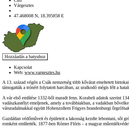
Cím
Várgesztes
47.468008 N, 18.395858 E
Kapcsolat
Web:
www.vargesztes.hu
A 13. század végén a Csák nemzetség több kővárat emeltetett birtokai 
támogatták a trónért folytatott harcában, az uralkodó mégis félt a hat
A vár első említése 1332-ből maradt fenn. Korabeli adatok szerint 134
vadászkastélyt emeljenek, amely a továbbiakban, a vadakban bővelkedő
váruradalmakkal együtt Hohenzollern Frigyes brandenburgi őrgrófnak,
Gazdátlan védőműveit és épületeit a lakosság kezdte lebontani, sőt gr
romként említették. 1877-ben Rómer Flóris – a magyar műemlékvédelem