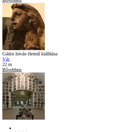
Bővebben
Gádor István életmű kiállítása
Vác
22 m
Bővebben