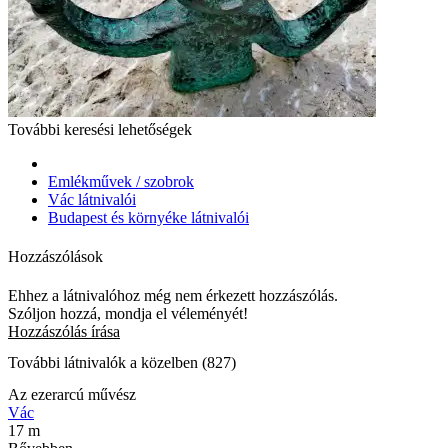
További keresési lehetőségek
Emlékművek / szobrok
Vác látnivalói
Budapest és környéke látnivalói
Hozzászólások
Ehhez a látnivalóhoz még nem érkezett hozzászólás.
Szóljon hozzá, mondja el véleményét!
Hozzászólás írása
További látnivalók a közelben (827)
Az ezerarcú művész
Vác
17 m