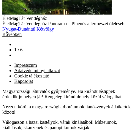
ÉletMagTár Vendégház
ÉletMagTár Vendégház Panoráma – Pihenés a természet öleléséb
Nyugat-Dunántúl
Kétvölgy
Bővebben
1 / 6
Impresszum
Adatvédelmi nyilatkozat
Cookie tájékoztató
Kapcsolat
Magyarországi látnivalók gyűjteménye. Ha kirándulástippek
érdeklik jó helyen jár! Rengeteg kirándulóhely közül válogathat.
Nézzen körül a magyarországi arborétumok, tanösvények állatkertek
között!
Válogasson a hazai kastélyok, várak kínálatából! Múzeumok,
kiállítások, skanzenek és panoptikumok várják.