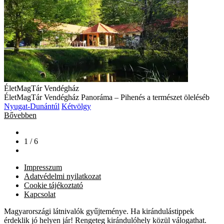
ÉletMagTár Vendégház
ÉletMagTár Vendégház Panoráma – Pihenés a természet öleléséb
Nyugat-Dunántúl
Kétvölgy
Bővebben
1 / 6
Impresszum
Adatvédelmi nyilatkozat
Cookie tájékoztató
Kapcsolat
Magyarországi látnivalók gyűjteménye. Ha kirándulástippek
érdeklik jó helyen jár! Rengeteg kirándulóhely közül válogathat.