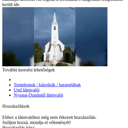
került ide.
További keresési lehetőségek
Templomok / kápolnák / haranglábak
Und látnivalói
Nyugat-Dunántúl látnivalói
Hozzászólások
Ehhez a látnivalóhoz még nem érkezett hozzászólás.
Szóljon hozzá, mondja el véleményét!
Hozzászólás írása