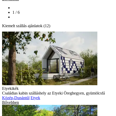
1 / 6
Kiemelt szállás ajánlatok (12)
Etyekikék
Családias kabin szálláshely az Etyeki Öreghegyen, gyümölcsfá
Közép-Dunántúl
Etyek
Bővebben