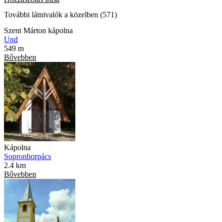
További látnivalók a közelben (571)
Szent Márton kápolna
Und
549 m
Bővebben
Kápolna
Sopronhorpács
2.4 km
Bővebben