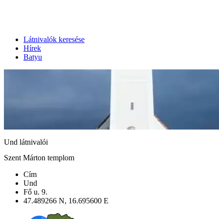
Látnivalók keresése
Hírek
Batyu
Und látnivalói
Szent Márton templom
Cím
Und
Fő u. 9.
47.489266 N, 16.695600 E