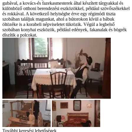
gubával, a kovács-és fazekasmesterek által készített tárgyakkal és
különböző otthoni berendezési eszközökkel, például szövőszékekkel
és rokkával. A következő helyiségbe érve egy régimódi tiszta
szobában találjuk magunkat, ahol a bútorokon kívül a bábuk
öltözéke is a korabeli népviseletet tükrözik. Végül a legbelső
szobában konyhai eszközök, például edények, fakanalak és bögrék
díszítik a polcokat.
További keresési lehetőségek