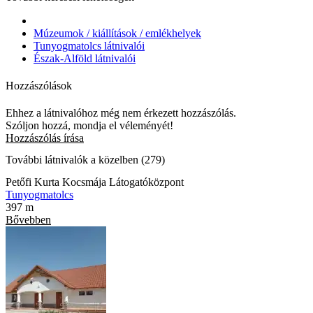
Múzeumok / kiállítások / emlékhelyek
Tunyogmatolcs látnivalói
Észak-Alföld látnivalói
Hozzászólások
Ehhez a látnivalóhoz még nem érkezett hozzászólás.
Szóljon hozzá, mondja el véleményét!
Hozzászólás írása
További látnivalók a közelben (279)
Petőfi Kurta Kocsmája Látogatóközpont
Tunyogmatolcs
397 m
Bővebben