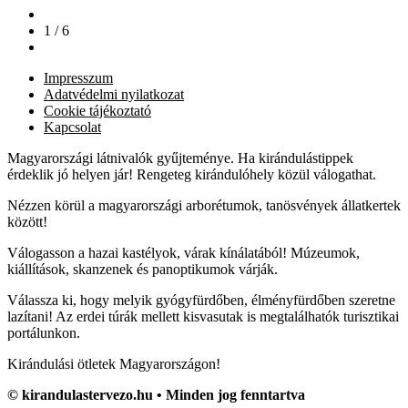
1 / 6
Impresszum
Adatvédelmi nyilatkozat
Cookie tájékoztató
Kapcsolat
Magyarországi látnivalók gyűjteménye. Ha kirándulástippek
érdeklik jó helyen jár! Rengeteg kirándulóhely közül válogathat.
Nézzen körül a magyarországi arborétumok, tanösvények állatkertek
között!
Válogasson a hazai kastélyok, várak kínálatából! Múzeumok,
kiállítások, skanzenek és panoptikumok várják.
Válassza ki, hogy melyik gyógyfürdőben, élményfürdőben szeretne
lazítani! Az erdei túrák mellett kisvasutak is megtalálhatók turisztikai
portálunkon.
Kirándulási ötletek Magyarországon!
© kirandulastervezo.hu • Minden jog fenntartva