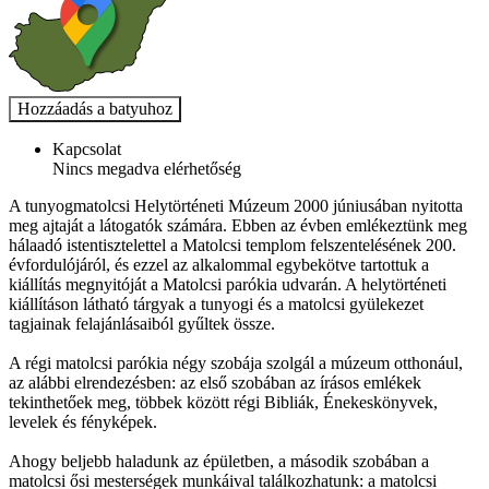
Kapcsolat
Nincs megadva elérhetőség
A tunyogmatolcsi Helytörténeti Múzeum 2000 júniusában nyitotta
meg ajtaját a látogatók számára. Ebben az évben emlékeztünk meg
hálaadó istentisztelettel a Matolcsi templom felszentelésének 200.
évfordulójáról, és ezzel az alkalommal egybekötve tartottuk a
kiállítás megnyitóját a Matolcsi parókia udvarán. A helytörténeti
kiállításon látható tárgyak a tunyogi és a matolcsi gyülekezet
tagjainak felajánlásaiból gyűltek össze.
A régi matolcsi parókia négy szobája szolgál a múzeum otthonául,
az alábbi elrendezésben: az első szobában az írásos emlékek
tekinthetőek meg, többek között régi Bibliák, Énekeskönyvek,
levelek és fényképek.
Ahogy beljebb haladunk az épületben, a második szobában a
matolcsi ősi mesterségek munkáival találkozhatunk: a matolcsi