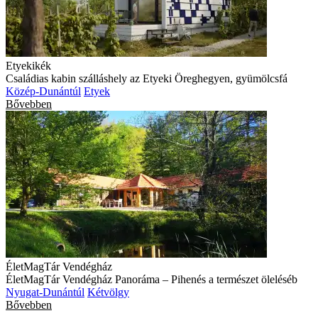
Etyekikék
Családias kabin szálláshely az Etyeki Öreghegyen, gyümölcsfá
Közép-Dunántúl
Etyek
Bővebben
ÉletMagTár Vendégház
ÉletMagTár Vendégház Panoráma – Pihenés a természet öleléséb
Nyugat-Dunántúl
Kétvölgy
Bővebben