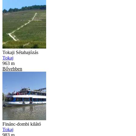
Tokaji Sétahajózás
Tokaj
963 m
Bővebben
Finánc-dombi kilátó
Tokaj
983 m