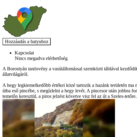
Kapcsolat
Nincs megadva elérhetőség
A Borostyán tanösvény a vasútállomással szemközti táblával kezdődik
állatvilágáról.
A hegy legkiemelkedőbb értékei közé tartozik a hazánk területén ma má
útba eső pincébe, s megízlelni a hegy levét. A pincesor után jobbra fo
temetőn keresztül, a piros jelzést követve visz fel az út a Szeles-tetőre.