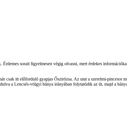
. Érdemes sorait figyelmesen végig olvasni, mert érdekes információka
r csak itt előforduló gyapjas Őszirózsa. Az utat a szerelmi-pincesor me
rdulva a Lencsés-völgyi bánya irányában folytatódik az út, majd a bánya