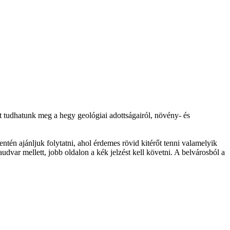
t tudhatunk meg a hegy geológiai adottságairól, növény- és
ntén ajánljuk folytatni, ahol érdemes rövid kitérőt tenni valamelyik
udvar mellett, jobb oldalon a kék jelzést kell követni. A belvárosból a