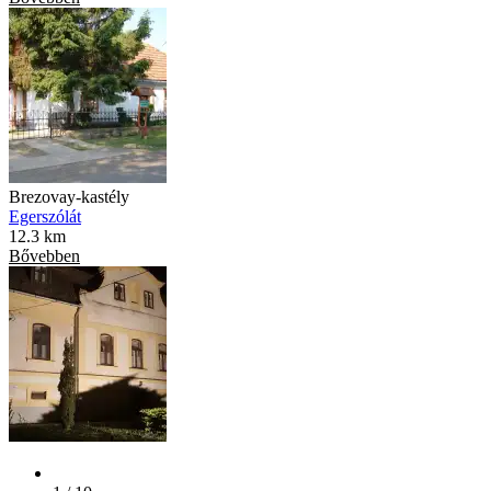
Brezovay-kastély
Egerszólát
12.3 km
Bővebben