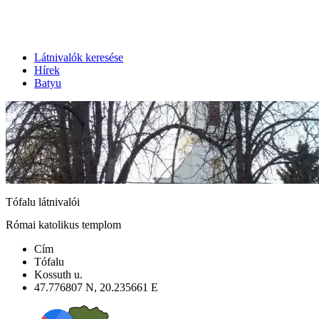
Látnivalók keresése
Hírek
Batyu
Tófalu látnivalói
Római katolikus templom
Cím
Tófalu
Kossuth u.
47.776807 N, 20.235661 E