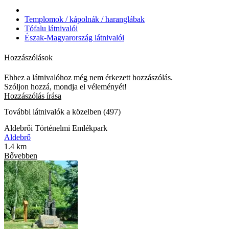
Templomok / kápolnák / haranglábak
Tófalu látnivalói
Észak-Magyarország látnivalói
Hozzászólások
Ehhez a látnivalóhoz még nem érkezett hozzászólás.
Szóljon hozzá, mondja el véleményét!
Hozzászólás írása
További látnivalók a közelben (497)
Aldebrői Történelmi Emlékpark
Aldebrő
1.4 km
Bővebben