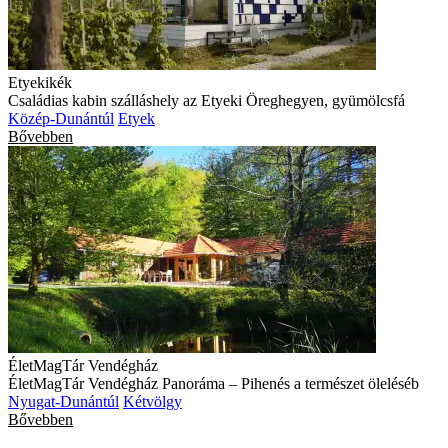
Etyekikék
Családias kabin szálláshely az Etyeki Öreghegyen, gyümölcsfá
Közép-Dunántúl
Etyek
Bővebben
ÉletMagTár Vendégház
ÉletMagTár Vendégház Panoráma – Pihenés a természet öleléséb
Nyugat-Dunántúl
Kétvölgy
Bővebben