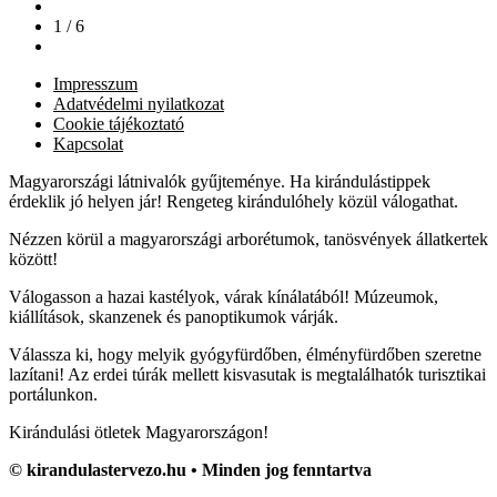
1 / 6
Impresszum
Adatvédelmi nyilatkozat
Cookie tájékoztató
Kapcsolat
Magyarországi látnivalók gyűjteménye. Ha kirándulástippek
érdeklik jó helyen jár! Rengeteg kirándulóhely közül válogathat.
Nézzen körül a magyarországi arborétumok, tanösvények állatkertek
között!
Válogasson a hazai kastélyok, várak kínálatából! Múzeumok,
kiállítások, skanzenek és panoptikumok várják.
Válassza ki, hogy melyik gyógyfürdőben, élményfürdőben szeretne
lazítani! Az erdei túrák mellett kisvasutak is megtalálhatók turisztikai
portálunkon.
Kirándulási ötletek Magyarországon!
© kirandulastervezo.hu • Minden jog fenntartva