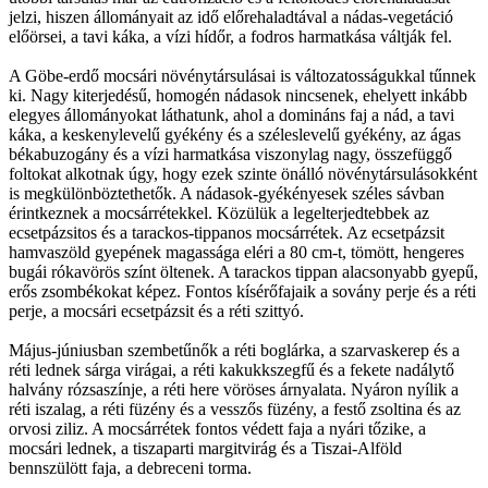
jelzi, hiszen állományait az idő előrehaladtával a nádas-vegetáció
előörsei, a tavi káka, a vízi hídőr, a fodros harmatkása váltják fel.
A Göbe-erdő mocsári növénytársulásai is változatosságukkal tűnnek
ki. Nagy kiterjedésű, homogén nádasok nincsenek, ehelyett inkább
elegyes állományokat láthatunk, ahol a domináns faj a nád, a tavi
káka, a keskenylevelű gyékény és a széleslevelű gyékény, az ágas
békabuzogány és a vízi harmatkása viszonylag nagy, összefüggő
foltokat alkotnak úgy, hogy ezek szinte önálló növénytársulásokként
is megkülönböztethetők. A nádasok-gyékényesek széles sávban
érintkeznek a mocsárrétekkel. Közülük a legelterjedtebbek az
ecsetpázsitos és a tarackos-tippanos mocsárrétek. Az ecsetpázsit
hamvaszöld gyepének magassága eléri a 80 cm-t, tömött, hengeres
bugái rókavörös színt öltenek. A tarackos tippan alacsonyabb gyepű,
erős zsombékokat képez. Fontos kísérőfajaik a sovány perje és a réti
perje, a mocsári ecsetpázsit és a réti szittyó.
Május-júniusban szembetűnők a réti boglárka, a szarvaskerep és a
réti lednek sárga virágai, a réti kakukkszegfű és a fekete nadálytő
halvány rózsaszínje, a réti here vöröses árnyalata. Nyáron nyílik a
réti iszalag, a réti füzény és a vesszős füzény, a festő zsoltina és az
orvosi ziliz. A mocsárrétek fontos védett faja a nyári tőzike, a
mocsári lednek, a tiszaparti margitvirág és a Tiszai-Alföld
bennszülött faja, a debreceni torma.