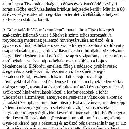
a területet a Tisza gátja elvágta, a 80-as évek ismétlődő aszályai
során a Göbe-erdő vízellátása kritikus helyzetbe került. Miután a 80-
as évek végére sikerült megoldani a terület vízellátását, a helyzet
kedvezően stabilizálódott.
A Göbe valódi "élő múzeumként" mutatja be a Tisza középső
szakaszára jellemző vizes élőhelyek szinte teljes sorozatát. A
folyóholtág medrének jellemző növénytársulása az úszó- és a
gyökerező hínár. A békalencsés-vízipáfrányos úszóhínárok főként a
csapadékosabb, magasabb vízállású években borítják a víz felszínét
nagy kiterjedésben. Uralkodó faja az apró vízipáfrány, a rucaöröm, a
apró békalencse és a púpos békalencse, ritkábban a bojtos
békalencse is. Előfordul emellett, főleg a nádasok-gyékényesek
szegélyén, a kettős szintű, részben a víz felszínén lebegő
békalencsékből, részben a felszín alatt lebegő rovarfogó
növényekből álló rence-békalencse hínár is, amelynek jellemző faja
a sárga virágú, rovarokat és apró rákokat fogó közönséges rence. A
gyökerező hínár-társulások közül a legfontosabbak a fehér
tündérrózsa állományai, amelyek helyenként a vízitökkel alkotnak
társulást (Nymphaeetum albae-luteae). Ezt a látványos, mindenképp
védendő növényegyüttest a sekélyebb vizű, iszapos részeken a
nagyobb tűrőképességű vidra keserűfű hínár váltja fel. Fő tömegét a
vidra keserűfű úszó alakja (Persicaria amphibium f. natans) alkotja.
Gyakori kísérő faja a békatutaj és az úszó békalencsehínár tagjai. Ez
utóbbi társulás már az eutrofizáció és a feltöltődés előrehaladását