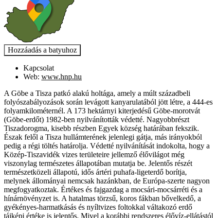
Kapcsolat
Web:
www.hnp.hu
A Göbe a Tisza patkó alakú holtága, amely a múlt századbeli
folyószabályozások során levágott kanyarulatából jött létre, a 444-es
folyamkilométernél. A 173 hektárnyi kiterjedésű Göbe-morotvát
(Göbe-erdőt) 1982-ben nyilvánították védetté. Nagyobbrészt
Tiszadorogma, kisebb részben Egyek község határában fekszik.
Észak felől a Tisza hullámterének jelenlegi gátja, más irányokból
pedig a régi töltés határolja. Védetté nyilvánítását indokolta, hogy a
Közép-Tiszavidék vizes területeire jellemző élővilágot még
viszonylag természetes állapotában mutatja be. Jelentős részét
természetközeli állapotú, idős ártéri puhafa-ligeterdő borítja,
melynek állományai nemcsak hazánkban, de Európa-szerte nagyon
megfogyatkoztak. Értékes és fajgazdag a mocsári-mocsárréti és a
hínárnövényzet is. A hatalmas törzsű, koros fákban bővelkedő, a
gyékényes-harmatkásás és nyíltvizes foltokkal váltakozó erdő
tájképi értéke is jelentős. Mivel a korábbi rendszeres élővíz-ellátástól