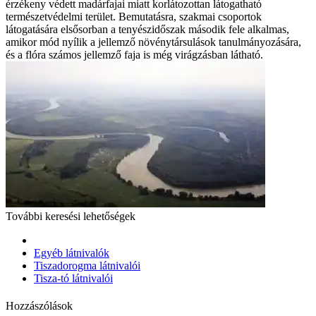
érzékeny védett madárfajai miatt korlátozottan látogatható
természetvédelmi terület. Bemutatásra, szakmai csoportok
látogatására elsősorban a tenyészidőszak második fele alkalmas,
amikor mód nyílik a jellemző növénytársulások tanulmányozására,
és a flóra számos jellemző faja is még virágzásban látható.
További keresési lehetőségek
Egyéb látnivalók
Tiszadorogma látnivalói
Tisza-tó látnivalói
Hozzászólások