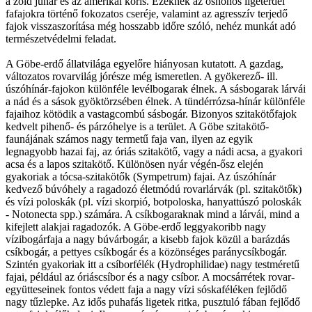
a zöld juhar és az amerikai kőris. Ezeknek az őshonos ligeterdei
fafajokra történő fokozatos cseréje, valamint az agresszív terjedő
fajok visszaszorítása még hosszabb időre szóló, nehéz munkát adó
természetvédelmi feladat.
A Göbe-erdő állatvilága egyelőre hiányosan kutatott. A gazdag,
változatos rovarvilág jórésze még ismeretlen. A gyökerező- ill.
úszóhínár-fajokon különféle levélbogarak élnek. A sásbogarak lárvái
a nád és a sások gyöktörzsében élnek. A tündérrózsa-hínár különféle
fajaihoz kötödik a vastagcombú sásbogár. Bizonyos szitakötőfajok
kedvelt pihenő- és párzóhelye is a terület. A Göbe szitakötő-
faunájának számos nagy termetű faja van, ilyen az egyik
legnagyobb hazai faj, az óriás szitakötő, vagy a nádi acsa, a gyakori
acsa és a lapos szitakötő. Különösen nyár végén-ősz elején
gyakoriak a tócsa-szitakötők (Sympetrum) fajai. Az úszóhínár
kedvező búvóhely a ragadozó életmódú rovarlárvák (pl. szitakötők)
és vízi poloskák (pl. vízi skorpió, botpoloska, hanyattúszó poloskák
- Notonecta spp.) számára. A csíkbogaraknak mind a lárvái, mind a
kifejlett alakjai ragadozók. A Göbe-erdő leggyakoribb nagy
vízibogárfaja a nagy búvárbogár, a kisebb fajok közül a barázdás
csíkbogár, a pettyes csíkbogár és a közönséges paránycsíkbogár.
Szintén gyakoriak itt a csíborfélék (Hydrophilidae) nagy testméretű
fajai, például az óriáscsíbor és a nagy csíbor. A mocsárrétek rovar-
együtteseinek fontos védett faja a nagy vízi sóskaféléken fejlődő
nagy tűzlepke. Az idős puhafás ligetek ritka, pusztuló fában fejlődő