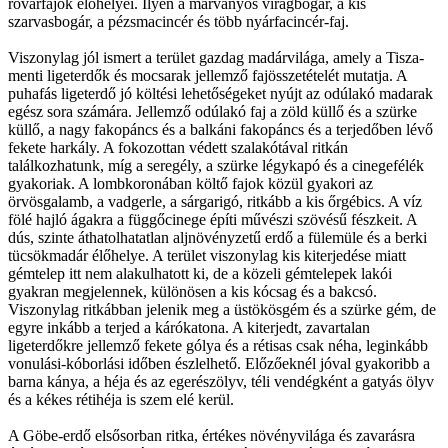
rovarfajok élőhelyei. Ilyen a márványos virágbogár, a kis
szarvasbogár, a pézsmacincér és több nyárfacincér-faj.
Viszonylag jól ismert a terület gazdag madárvilága, amely a Tisza-
menti ligeterdők és mocsarak jellemző fajösszetételét mutatja. A
puhafás ligeterdő jó költési lehetőségeket nyújt az odúlakó madarak
egész sora számára. Jellemző odúlakó faj a zöld küllő és a szürke
küllő, a nagy fakopáncs és a balkáni fakopáncs és a terjedőben lévő
fekete harkály. A fokozottan védett szalakótával ritkán
találkozhatunk, míg a seregély, a szürke légykapó és a cinegefélék
gyakoriak. A lombkoronában költő fajok közül gyakori az
örvösgalamb, a vadgerle, a sárgarigó, ritkább a kis őrgébics. A víz
fölé hajló ágakra a függőcinege építi művészi szövésű fészkeit. A
dús, szinte áthatolhatatlan aljnövényzetű erdő a fülemüle és a berki
tücsökmadár élőhelye. A terület viszonylag kis kiterjedése miatt
gémtelep itt nem alakulhatott ki, de a közeli gémtelepek lakói
gyakran megjelennek, különösen a kis kócsag és a bakcsó.
Viszonylag ritkábban jelenik meg a üstökösgém és a szürke gém, de
egyre inkább a terjed a kárókatona. A kiterjedt, zavartalan
ligeterdőkre jellemző fekete gólya és a rétisas csak néha, leginkább
vonulási-kóborlási időben észlelhető. Előzőeknél jóval gyakoribb a
barna kánya, a héja és az egerészölyv, téli vendégként a gatyás ölyv
és a kékes rétihéja is szem elé kerül.
A Göbe-erdő elsősorban ritka, értékes növényvilága és zavarásra