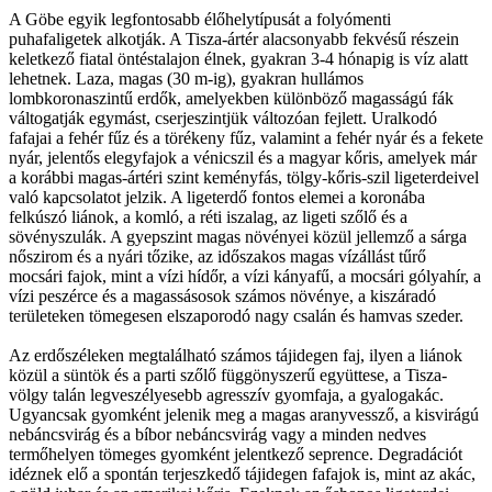
A Göbe egyik legfontosabb élőhelytípusát a folyómenti
puhafaligetek alkotják. A Tisza-ártér alacsonyabb fekvésű részein
keletkező fiatal öntéstalajon élnek, gyakran 3-4 hónapig is víz alatt
lehetnek. Laza, magas (30 m-ig), gyakran hullámos
lombkoronaszintű erdők, amelyekben különböző magasságú fák
váltogatják egymást, cserjeszintjük változóan fejlett. Uralkodó
fafajai a fehér fűz és a törékeny fűz, valamint a fehér nyár és a fekete
nyár, jelentős elegyfajok a vénicszil és a magyar kőris, amelyek már
a korábbi magas-ártéri szint keményfás, tölgy-kőris-szil ligeterdeivel
való kapcsolatot jelzik. A ligeterdő fontos elemei a koronába
felkúszó liánok, a komló, a réti iszalag, az ligeti szőlő és a
sövényszulák. A gyepszint magas növényei közül jellemző a sárga
nőszirom és a nyári tőzike, az időszakos magas vízállást tűrő
mocsári fajok, mint a vízi hídőr, a vízi kányafű, a mocsári gólyahír, a
vízi peszérce és a magassásosok számos növénye, a kiszáradó
területeken tömegesen elszaporodó nagy csalán és hamvas szeder.
Az erdőszéleken megtalálható számos tájidegen faj, ilyen a liánok
közül a süntök és a parti szőlő függönyszerű együttese, a Tisza-
völgy talán legveszélyesebb agresszív gyomfaja, a gyalogakác.
Ugyancsak gyomként jelenik meg a magas aranyvessző, a kisvirágú
nebáncsvirág és a bíbor nebáncsvirág vagy a minden nedves
termőhelyen tömeges gyomként jelentkező seprence. Degradációt
idéznek elő a spontán terjeszkedő tájidegen fafajok is, mint az akác,