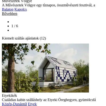
Művészetek Völgye
A Művészetek Völgye egy tíznapos, összművészeti fesztivál, a
Balaton
Kapolcs
Bővebben
1 / 6
Kiemelt szállás ajánlatok (12)
Etyekikék
Családias kabin szálláshely az Etyeki Öreghegyen, gyümölcsfá
Közép-Dunántúl
Etyek