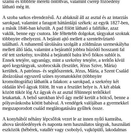
számú és többféle méretű öntöttvas, valamint cserép főzőedény
látható még itt.
A szoba sarkos elrendezésű. Az ablaknál áll az asztal és az intarziás
sarokpad, valamint a faragott háttámlájú székek: az egyik 1827-ben,
a másik 1846-ban készült. A pad fölött látható a falifülke, azaz
vaklik, benne egy csutora. Ide féltettebb dolgokat, tárgyakat szoktak
többnyire elhelyezni. A bejárati ajtó mellett a szenteltvíztartó
található. A ruhanemű tárolására szolgált a zöldmázas szemeskályha
mellett álló láda, valamint a bejárattól jobbra húzódó hosszanti fal
elé tett szekrény, továbbá a bejárattól balra lévő fiókos sublót is.
Ennek tetejére, ugyanúgy, mint a szekrény tetejére, a terítőn kívül
apró kegytárgyak, szobrocskák (feszület, Jézus Szive, Mária)
kerültek. A patrónus- és segítőszentek, Jézus, Mária, a Szent Család
ábrázolásai egyszerű színes nyomatokként (többnyire
kromolitográfia) láthatók a falakon: a sarokpad, a szekrény két
oldalán lévő ágyak fölött. Itt van a feszület helye is. A két ablak
között tükör lóg Az ágyak és az asztal félünnepi terítőkkel
letakartak. A belső sarokban lévő ágy mellé került a bölcső, benne a
pólyavánkosba kötött babával. A vendégek valójában a gyermekkel
megszaporodott család meglátogatására gyűltek össze.
A konyhából néhány lépcsőfok vezet le az innen nyíló kamrába,
ahova tárolóedények és naponta nem használatos tárgyak, használati
eszközök (hébérek, vatallér vagy csobolyó, vajköpülő, lakodalmas