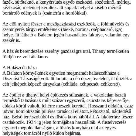
fazék, sütőteknő, a kenyérsütés egyéb eszközei, sózóteknő, mérleg,
kézikosár, melence) kerültek. Itt kaptak helyet a kisebb méretű
bortároló edények is (csántérfa a hordókkal).
Az elől nyitott fészer a mezőgazdasági eszközök, a földművelés és
szemnyerés tárgyi emlékeinek (faeke, borona, cséphadaró, iga)
helye. Itt látható a Balaton jegén használatos fakutya, valamint egy
szekér is.
A ház és berendezése szerény gazdaságra utal, Tihany terméketlen
földjén ez volt általános.
A Halászcéh háza
A Balaton környékének egyetlen megmaradt halászcéhháza a
Disznósi Társaságé volt. Itt tartotta a céh összejöveteleit, itt őrizték a
céh jelképeit képező tárgyakat (céhláda, céhpecsét, céhkorsó).
Az épület a tihanyi helyi építkezés stílusának, a vakolatlan bazalt
terméskő falazásnak múlt századi egyszerű, csúcsfalas képviselője,
ablaka körül vakolt, fehérre meszelt kerettel. Hosszanti oldalán, azaz
udvari homlokzatán pilléres tornáccal ellátott, kétosztatú, nádfedésű
ház. Belső tere szobából és füstös konyhából áll. A lakótérhez fészer
csatlakozik. 1934-ig jelen formájában használták. A füstelvezetés
egykori megoldatlanságára, a füstös konyhára utal az egyes
helyiségek tornácról nyíló külön bejárata.