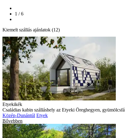
1 / 6
Kiemelt szállás ajánlatok (12)
Etyekikék
Családias kabin szálláshely az Etyeki Öreghegyen, gyümölcsfá
Közép-Dunántúl
Etyek
Bővebben