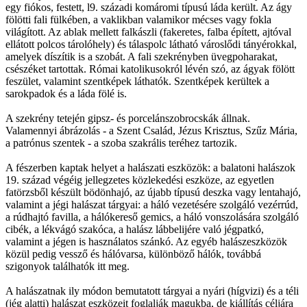
egy fiókos, festett, l9. századi komáromi típusú láda került. Az ágy
fölötti fali fülkében, a vaklikban valamikor mécses vagy fokla
világított. Az ablak mellett falkászli (fakeretes, falba épített, ajtóval
ellátott polcos tárolóhely) és tálaspolc látható városlődi tányérokkal,
amelyek díszítik is a szobát. A fali szekrényben üvegpoharakat,
csészéket tartottak. Római katolikusokról lévén szó, az ágyak fölött
feszület, valamint szentképek láthatók. Szentképek kerültek a
sarokpadok és a láda fölé is.
A szekrény tetején gipsz- és porcelánszobrocskák állnak.
Valamennyi ábrázolás - a Szent Család, Jézus Krisztus, Szűz Mária,
a patrónus szentek - a szoba szakrális teréhez tartozik.
A fészerben kaptak helyet a halászati eszközök: a balatoni halászok
19. század végéig jellegzetes közlekedési eszköze, az egyetlen
fatörzsből készült bödönhajó, az újabb típusú deszka vagy lentahajó,
valamint a jégi halászat tárgyai: a háló vezetésére szolgáló vezérrúd,
a rúdhajtó favilla, a hálókereső gemics, a háló vonszolására szolgáló
cibék, a lékvágó szakóca, a halász lábbelijére való jégpatkó,
valamint a jégen is használatos szánkó. Az egyéb halászeszközök
közül pedig vessző és hálóvarsa, különböző hálók, továbbá
szigonyok találhatók itt meg.
A halászatnak ily módon bemutatott tárgyai a nyári (hígvizi) és a téli
(jég alatti) halászat eszközeit foglalják magukba, de kiállítás céljára