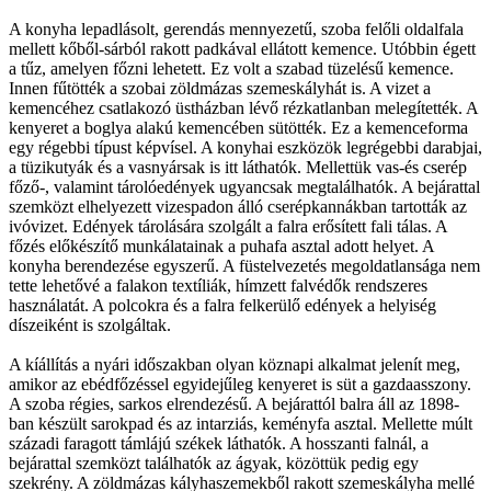
A konyha lepadlásolt, gerendás mennyezetű, szoba felőli oldalfala
mellett kőből-sárból rakott padkával ellátott kemence. Utóbbin égett
a tűz, amelyen főzni lehetett. Ez volt a szabad tüzelésű kemence.
Innen fűtötték a szobai zöldmázas szemeskályhát is. A vizet a
kemencéhez csatlakozó üstházban lévő rézkatlanban melegítették. A
kenyeret a boglya alakú kemencében sütötték. Ez a kemenceforma
egy régebbi típust képvísel. A konyhai eszközök legrégebbi darabjai,
a tüzikutyák és a vasnyársak is itt láthatók. Mellettük vas-és cserép
főző-, valamint tárolóedények ugyancsak megtalálhatók. A bejárattal
szemközt elhelyezett vizespadon álló cserépkannákban tartották az
ivóvizet. Edények tárolására szolgált a falra erősített fali tálas. A
főzés előkészítő munkálatainak a puhafa asztal adott helyet. A
konyha berendezése egyszerű. A füstelvezetés megoldatlansága nem
tette lehetővé a falakon textíliák, hímzett falvédők rendszeres
használatát. A polcokra és a falra felkerülő edények a helyiség
díszeiként is szolgáltak.
A kíállítás a nyári időszakban olyan köznapi alkalmat jelenít meg,
amikor az ebédfőzéssel egyidejűleg kenyeret is süt a gazdaasszony.
A szoba régies, sarkos elrendezésű. A bejárattól balra áll az 1898-
ban készült sarokpad és az intarziás, keményfa asztal. Mellette múlt
századi faragott támlájú székek láthatók. A hosszanti falnál, a
bejárattal szemközt találhatók az ágyak, közöttük pedig egy
szekrény. A zöldmázas kályhaszemekből rakott szemeskályha mellé