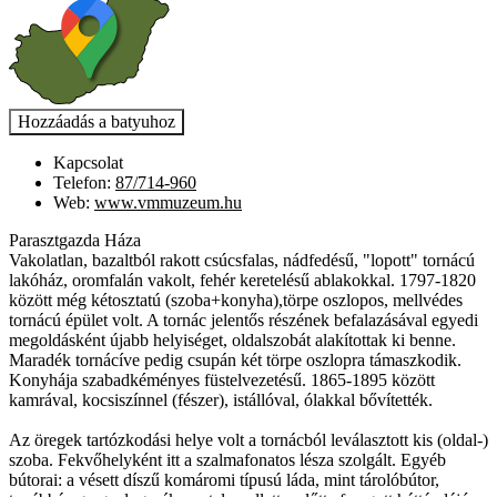
Kapcsolat
Telefon:
87/714-960
Web:
www.vmmuzeum.hu
Parasztgazda Háza
Vakolatlan, bazaltból rakott csúcsfalas, nádfedésű, "lopott" tornácú
lakóház, oromfalán vakolt, fehér keretelésű ablakokkal. 1797-1820
között még kétosztatú (szoba+konyha),törpe oszlopos, mellvédes
tornácú épület volt. A tornác jelentős részének befalazásával egyedi
megoldásként újabb helyiséget, oldalszobát alakítottak ki benne.
Maradék tornácíve pedig csupán két törpe oszlopra támaszkodik.
Konyhája szabadkéményes füstelvezetésű. 1865-1895 között
kamrával, kocsiszínnel (fészer), istállóval, ólakkal bővítették.
Az öregek tartózkodási helye volt a tornácból leválasztott kis (oldal-)
szoba. Fekvőhelyként itt a szalmafonatos lésza szolgált. Egyéb
bútorai: a vésett díszű komáromi típusú láda, mint tárolóbútor,