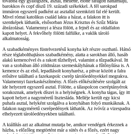
továbbá egy gyalogszék, asztal, mellette, előtte faragott háttámlájú,
barokkos és copf díszű 19. századi székekkel. A fél sarokpad
immáron egyszerű padként az asztallal szemközti fal elé került.
Mivel római katolikus család lakta a házat, a falakon itt is
szentképek láthatók, elsősorban Jézus Krisztus és Szűz Mária
ábrázolásai. Valamennyi a lésza fölött, a fejnél és az oldalfalon
kapott helyet. A fekvőhely fölötti falfülke, a vaklik tároló
alkalmatosság.
A szabadkéményes füstelvezetésű konyha két részre osztható. Hátsó
része téglabolthajtásos szabadkémény, alatta a sarokban álló, hasáb
alakú kemencével és a rakott tűzhellyel, valamint a tűzpadkával. Itt
van a szobában álló zöldmázas szemeskályhának a fűtőnyílása is. A
kemence és az első, lepadlásolt konyharész, a pitvar között a falra
erősítve található a fazekaspolc cserép tárolóedényekkel megrakva.
Valamennyi fazekaskészítmény. A főzés előkészítésére szolgált az
ide helyezett egyszerű asztal. Fölötte, a tálaspolcon cseréptányérok
sorakoznak, amelyek díszei is a helyiségnek. A konyha tágas, így itt
kapott helyet a nagyméretű lisztesláda. Melléje került egy kicsi
puhafa asztal, helyként szolgálva a konyhában folyó munkáknak. A
falakon nagyméretű cserépedények láthatók. Az ivóvíz a vizespadra
elhelyezett tárolóedényekben található.
A kiállítás azt az alkalmat mutatja be, amikor vendégek érkeznek a
házba, s előzőleg megtörtént már a sütés és a főzés, ezért nagy