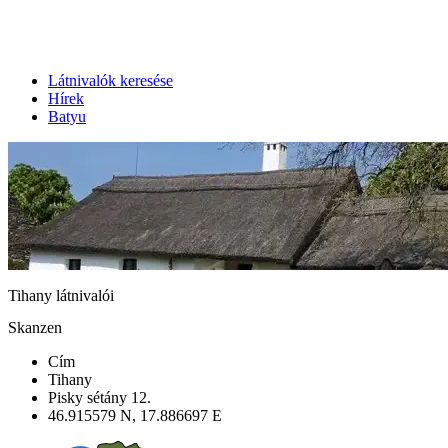
Látnivalók keresése
Hírek
Batyu
Tihany látnivalói
Skanzen
Cím
Tihany
Pisky sétány 12.
46.915579 N, 17.886697 E