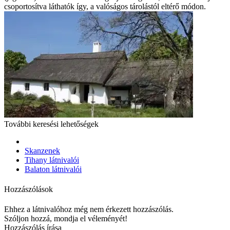
csoportosítva láthatók így, a valóságos tárolástól eltérő módon.
További keresési lehetőségek
Skanzenek
Tihany látnivalói
Balaton látnivalói
Hozzászólások
Ehhez a látnivalóhoz még nem érkezett hozzászólás.
Szóljon hozzá, mondja el véleményét!
Hozzászólás írása