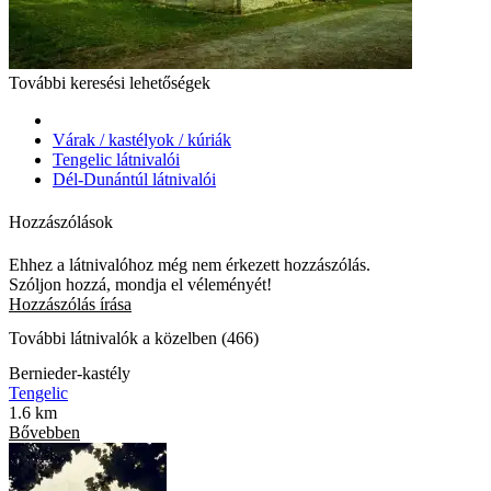
További keresési lehetőségek
Várak / kastélyok / kúriák
Tengelic látnivalói
Dél-Dunántúl látnivalói
Hozzászólások
Ehhez a látnivalóhoz még nem érkezett hozzászólás.
Szóljon hozzá, mondja el véleményét!
Hozzászólás írása
További látnivalók a közelben (466)
Bernieder-kastély
Tengelic
1.6 km
Bővebben