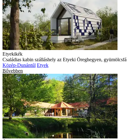
Etyekikék
Családias kabin szálláshely az Etyeki Öreghegyen, gyümölcsfá
Közép-Dunántúl
Etyek
Bővebben