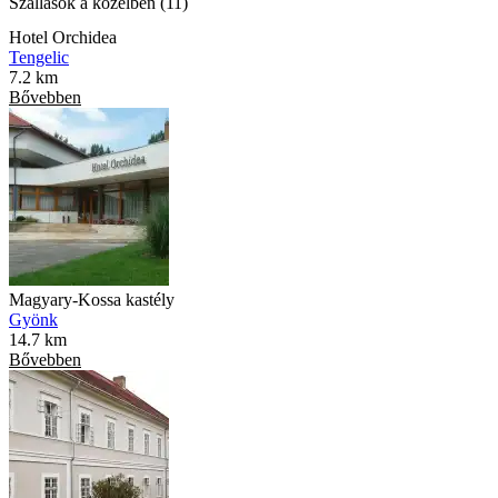
Szállások a közelben (11)
Hotel Orchidea
Tengelic
7.2 km
Bővebben
Magyary-Kossa kastély
Gyönk
14.7 km
Bővebben