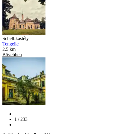
Schell-kastély
Tengelic
2.5 km
Bővebben
1 / 233