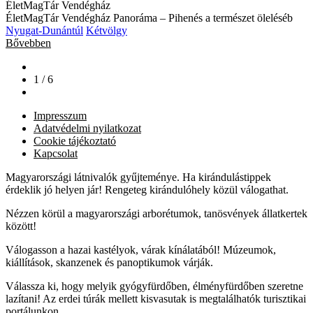
ÉletMagTár Vendégház
ÉletMagTár Vendégház Panoráma – Pihenés a természet öleléséb
Nyugat-Dunántúl
Kétvölgy
Bővebben
1 / 6
Impresszum
Adatvédelmi nyilatkozat
Cookie tájékoztató
Kapcsolat
Magyarországi látnivalók gyűjteménye. Ha kirándulástippek
érdeklik jó helyen jár! Rengeteg kirándulóhely közül válogathat.
Nézzen körül a magyarországi arborétumok, tanösvények állatkertek
között!
Válogasson a hazai kastélyok, várak kínálatából! Múzeumok,
kiállítások, skanzenek és panoptikumok várják.
Válassza ki, hogy melyik gyógyfürdőben, élményfürdőben szeretne
lazítani! Az erdei túrák mellett kisvasutak is megtalálhatók turisztikai
portálunkon.