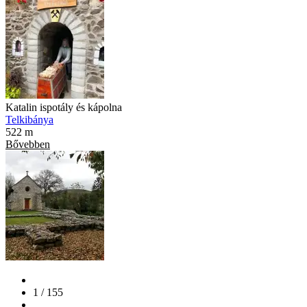
Katalin ispotály és kápolna
Telkibánya
522 m
Bővebben
1 / 155