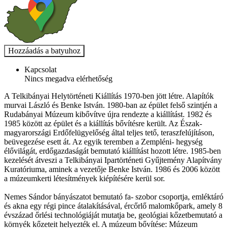
Kapcsolat
Nincs megadva elérhetőség
A Telkibányai Helytörténeti Kiállítás 1970-ben jött létre. Alapítók
murvai László és Benke István. 1980-ban az épület felső szintjén a
Rudabányai Múzeum kibővítve újra rendezte a kiállítást. 1982 és
1985 között az épület és a kiállítás bővítésre került. Az Észak-
magyarországi Erdőfelügyelőség által teljes tető, teraszfelújításon,
beüvegezése esett át. Az egyik teremben a Zempléni- hegység
élővilágát, erdőgazdaságát bemutató kiállítást hozott létre. 1985-ben
kezelését átveszi a Telkibányai Ipartörténeti Gyűjtemény Alapítvány
Kuratóriuma, aminek a vezetője Benke István. 1986 és 2006 között
a múzeumkerti létesítmények kiépítésére kerül sor.
Nemes Sándor bányászatot bemutató fa- szobor csoportja, emléktáró
és akna egy régi pince átalakításával, ércőrlő malomkőpark, amely 8
évszázad őrlési technológiáját mutatja be, geológiai kőzetbemutató a
környék kőzeteit helyezték el. A múzeum bővítése: Múzeum