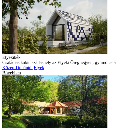
Etyekikék
Családias kabin szálláshely az Etyeki Öreghegyen, gyümölcsfá
Közép-Dunántúl
Etyek
Bővebben