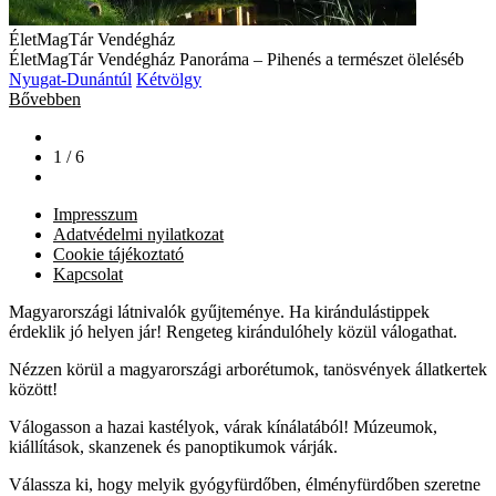
ÉletMagTár Vendégház
ÉletMagTár Vendégház Panoráma – Pihenés a természet öleléséb
Nyugat-Dunántúl
Kétvölgy
Bővebben
1 / 6
Impresszum
Adatvédelmi nyilatkozat
Cookie tájékoztató
Kapcsolat
Magyarországi látnivalók gyűjteménye. Ha kirándulástippek
érdeklik jó helyen jár! Rengeteg kirándulóhely közül válogathat.
Nézzen körül a magyarországi arborétumok, tanösvények állatkertek
között!
Válogasson a hazai kastélyok, várak kínálatából! Múzeumok,
kiállítások, skanzenek és panoptikumok várják.
Válassza ki, hogy melyik gyógyfürdőben, élményfürdőben szeretne