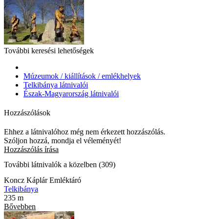
További keresési lehetőségek
Múzeumok / kiállítások / emlékhelyek
Telkibánya látnivalói
Észak-Magyarország látnivalói
Hozzászólások
Ehhez a látnivalóhoz még nem érkezett hozzászólás.
Szóljon hozzá, mondja el véleményét!
Hozzászólás írása
További látnivalók a közelben (309)
Koncz Káplár Emléktáró
Telkibánya
235 m
Bővebben