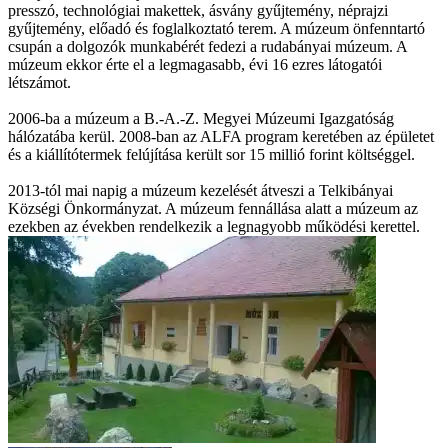
presszó, technológiai makettek, ásvány gyűjtemény, néprajzi
gyűjtemény, előadó és foglalkoztató terem. A múzeum önfenntartó
csupán a dolgozók munkabérét fedezi a rudabányai múzeum. A
múzeum ekkor érte el a legmagasabb, évi 16 ezres látogatói
létszámot.
2006-ba a múzeum a B.-A.-Z. Megyei Múzeumi Igazgatóság
hálózatába kerül. 2008-ban az ALFA program keretében az épületet
és a kiállítótermek felújítása került sor 15 millió forint költséggel.
2013-tól mai napig a múzeum kezelését átveszi a Telkibányai
Községi Önkormányzat. A múzeum fennállása alatt a múzeum az
ezekben az években rendelkezik a legnagyobb működési kerettel.