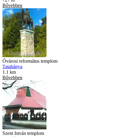
Bővebben
Óvárosi református templom
Tatabánya
1.1 km
Bővebben
Szent István templom