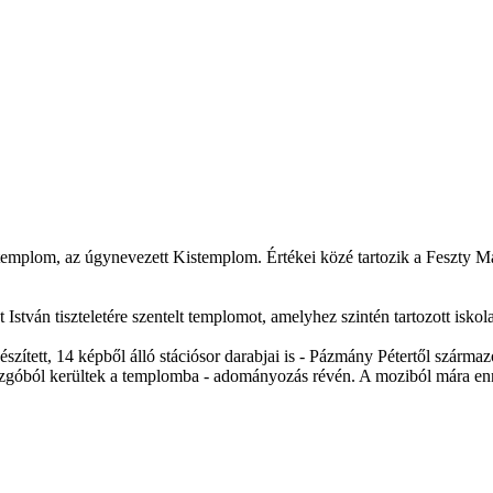
templom, az úgynevezett Kistemplom. Értékei közé tartozik a Feszty Mas
István tiszteletére szentelt templomot, amelyhez szintén tartozott iskol
szített, 14 képből álló stációsor darabjai is - Pázmány Pétertől szárma
zgóból kerültek a templomba - adományozás révén. A moziból mára enn