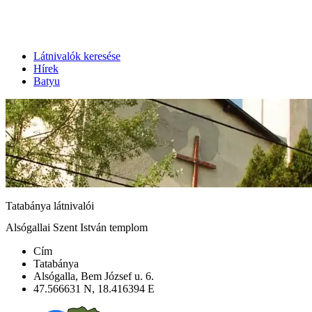
Látnivalók keresése
Hírek
Batyu
Tatabánya látnivalói
Alsógallai Szent István templom
Cím
Tatabánya
Alsógalla, Bem József u. 6.
47.566631 N, 18.416394 E