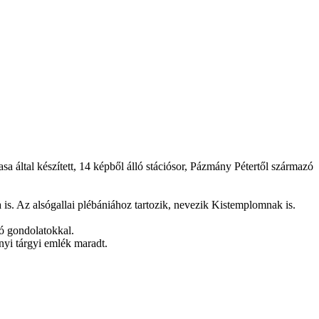
a által készített, 14 képből álló stációsor, Pázmány Pétertől származó
a is. Az alsógallai plébániához tartozik, nevezik Kistemplomnak is.
zó gondolatokkal.
yi tárgyi emlék maradt.