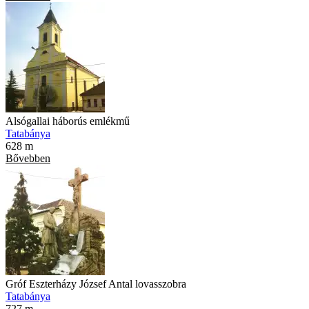
Alsógallai háborús emlékmű
Tatabánya
628 m
Bővebben
Gróf Eszterházy József Antal lovasszobra
Tatabánya
727 m