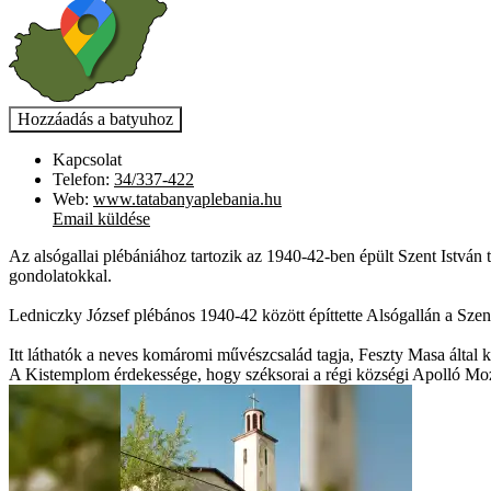
Kapcsolat
Telefon:
34/337-422
Web:
www.tatabanyaplebania.hu
Email küldése
Az alsógallai plébániához tartozik az 1940-42-ben épült Szent István 
gondolatokkal.
Ledniczky József plébános 1940-42 között építtette Alsógallán a Szent 
Itt láthatók a neves komáromi művészcsalád tagja, Feszty Masa által ké
A Kistemplom érdekessége, hogy széksorai a régi községi Apolló Mo