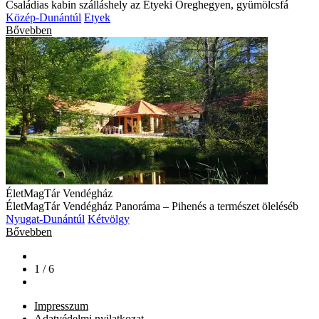
Családias kabin szálláshely az Etyeki Öreghegyen, gyümölcsfá
Közép-Dunántúl
Etyek
Bővebben
ÉletMagTár Vendégház
ÉletMagTár Vendégház Panoráma – Pihenés a természet öleléséb
Nyugat-Dunántúl
Kétvölgy
Bővebben
1 / 6
Impresszum
Adatvédelmi nyilatkozat