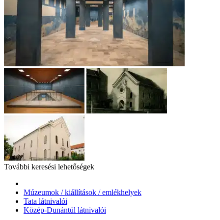
További keresési lehetőségek
Múzeumok / kiállítások / emlékhelyek
Tata látnivalói
Közép-Dunántúl látnivalói