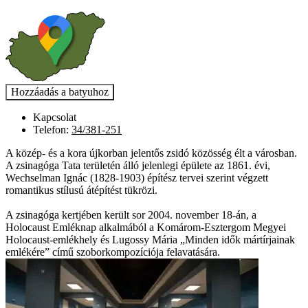
Kapcsolat
Telefon:
34/381-251
A közép- és a kora újkorban jelentős zsidó közösség élt a városban.
A zsinagóga Tata területén álló jelenlegi épülete az 1861. évi,
Wechselman Ignác (1828-1903) építész tervei szerint végzett
romantikus stílusú átépítést tükrözi.
A zsinagóga kertjében került sor 2004. november 18-án, a
Holocaust Emléknap alkalmából a Komárom-Esztergom Megyei
Holocaust-emlékhely és Lugossy Mária „Minden idők mártírjainak
emlékére” című szoborkompozíciója felavatására.