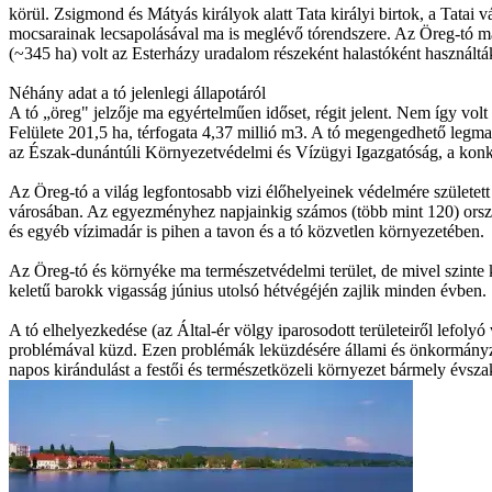
körül. Zsigmond és Mátyás királyok alatt Tata királyi birtok, a Tatai 
mocsarainak lecsapolásával ma is meglévő tórendszere. Az Öreg-tó ma
(~345 ha) volt az Esterházy uradalom részeként halastóként használták
Néhány adat a tó jelenlegi állapotáról
A tó „öreg" jelzője ma egyértelműen időset, régit jelent. Nem így volt 
Felülete 201,5 ha, térfogata 4,37 millió m3. A tó megengedhető legmaga
az Észak-dunántúli Környezetvédelmi és Vízügyi Igazgatóság, a kon
Az Öreg-tó a világ legfontosabb vizi élőhelyeinek védelmére születet
városában. Az egyezményhez napjainkig számos (több mint 120) ország
és egyéb vízimadár is pihen a tavon és a tó közvetlen környezetében.
Az Öreg-tó és környéke ma természetvédelmi terület, de mivel szinte kö
keletű barokk vigasság június utolsó hétvégéjén zajlik minden évben.
A tó elhelyezkedése (az Által-ér völgy iparosodott területeiről lefol
problémával küzd. Ezen problémák leküzdésére állami és önkormányzati
napos kirándulást a festői és természetközeli környezet bármely évsz