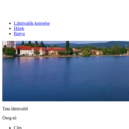
Látnivalók keresése
Hírek
Batyu
Tata látnivalói
Öreg-tó
Cím