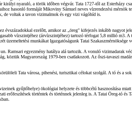
vár királyi nyaraló, a török időben végvár. Tata 1727-től az Esterházy cs
ihoz hasonló formáját Mikoviny Sámuel neves vízrendezési mérnök terve
, de voltak a tavon vizimalmok és egy vizi vágóhíd is.
ez évszázadokkal ezelőtt, amikor az „öreg" kifejezés inkább nagyot jelente
sabb vízszintjéhez (árvízszintjéhez) tartozó térfogat 5,8 millió m3. A t
krét üzemeltetési munkákat Igazgatóságunk Tatai Szakaszmérnöksége v
t un. Ramsari egyezmény hatálya alá tartozik. A vonuló vizimadarak vé
, köztük Magyarország 1979-ben csatlakozott. Az őszi-tavaszi madárvo
rülöleli Tata városa, pihenési, turisztikai célokat szolgál. A tó és a s
yó vizeinek gyűjtőhelye) ökológiai helyzete és többcélú hasznosítása mi
 erőfeszítések történtek és történnek jelenleg is. A Tatai Öreg-tó és T
akban.