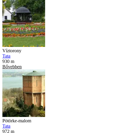
Víztorony
Tata
930 m
Bővebben
Pötörke-malom
Tata
972 m