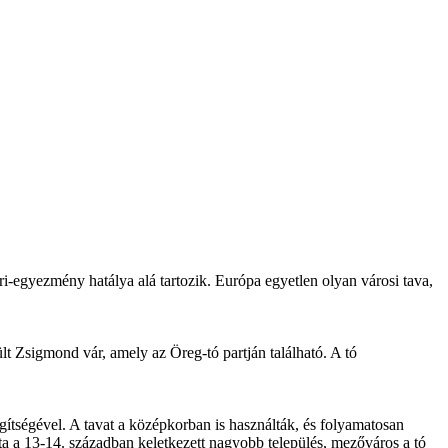
i-egyezmény hatálya alá tartozik. Európa egyetlen olyan városi tava,
t Zsigmond vár, amely az Öreg-tó partján található. A tó
gítségével. A tavat a középkorban is használták, és folyamatosan
ata a 13-14. században keletkezett nagyobb település, mezőváros a tó