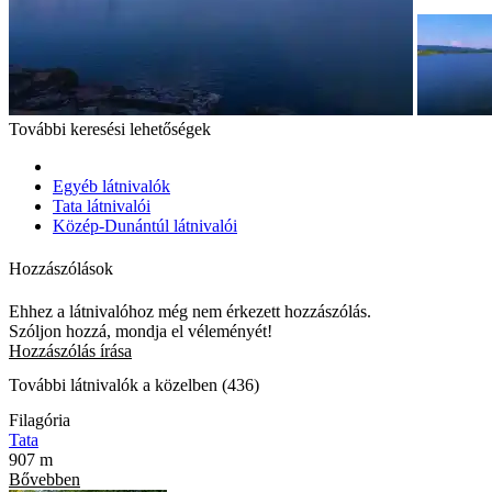
További keresési lehetőségek
Egyéb látnivalók
Tata látnivalói
Közép-Dunántúl látnivalói
Hozzászólások
Ehhez a látnivalóhoz még nem érkezett hozzászólás.
Szóljon hozzá, mondja el véleményét!
Hozzászólás írása
További látnivalók a közelben (436)
Filagória
Tata
907 m
Bővebben