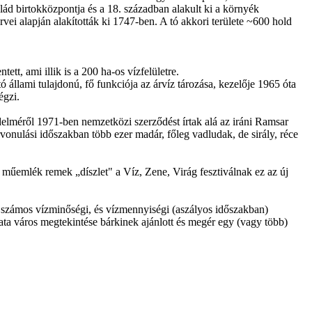
alád birtokközpontja és a 18. században alakult ki a környék
i alapján alakították ki 1747-ben. A tó akkori területe ~600 hold
tt, ami illik is a 200 ha-os vízfelületre.
ó állami tulajdonú, fő funkciója az árvíz tározása, kezelője 1965 óta
égzi.
delméről 1971-ben nemzetközi szerződést írtak alá az iráni Ramsar
nulási időszakban több ezer madár, főleg vadludak, de sirály, réce
ok műemlék remek „díszlet" a Víz, Zene, Virág fesztiválnak ez az új
att számos vízminőségi, és vízmennyiségi (aszályos időszakban)
ata város megtekintése bárkinek ajánlott és megér egy (vagy több)