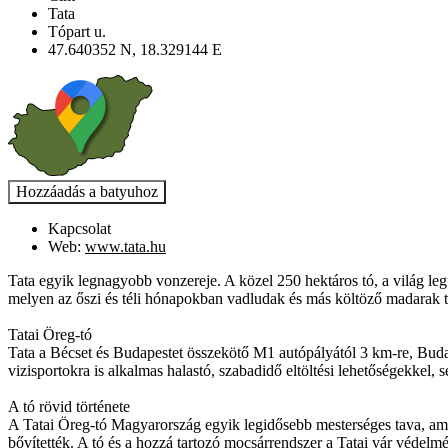
Tata
Tópart u.
47.640352 N, 18.329144 E
Kapcsolat
Web:
www.tata.hu
Tata egyik legnagyobb vonzereje. A közel 250 hektáros tó, a világ le
melyen az őszi és téli hónapokban vadludak és más költöző madarak t
Tatai Öreg-tó
Tata a Bécset és Budapestet összekötő M1 autópályától 3 km-re, Budap
vizisportokra is alkalmas halastó, szabadidő eltöltési lehetőségekkel, sé
A tó rövid története
A Tatai Öreg-tó Magyarország egyik legidősebb mesterséges tava, amely
bővítették. A tó és a hozzá tartozó mocsárrendszer a Tatai vár védelm