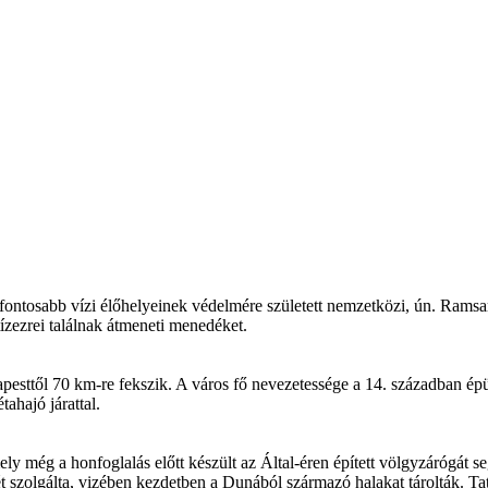
gfontosabb vízi élőhelyeinek védelmére született nemzetközi, ún. Ramsar
ízezrei találnak átmeneti menedéket.
esttől 70 km-re fekszik. A város fő nevezetessége a 14. században épül
tahajó járattal.
 még a honfoglalás előtt készült az Által-éren épített völgyzárógát se
ét szolgálta, vizében kezdetben a Dunából származó halakat tárolták. T