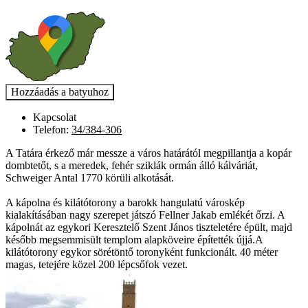
Kapcsolat
Telefon:
34/384-306
A Tatára érkező már messze a város határától megpillantja a kopár
dombtetőt, s a meredek, fehér sziklák ormán álló kálváriát,
Schweiger Antal 1770 körüli alkotását.
A kápolna és kilátótorony a barokk hangulatú városkép
kialakításában nagy szerepet játszó Fellner Jakab emlékét őrzi. A
kápolnát az egykori Keresztelő Szent János tiszteletére épült, majd
később megsemmisült templom alapköveire építették újjá.A
kilátótorony egykor sörétöntő toronyként funkcionált. 40 méter
magas, tetejére közel 200 lépcsőfok vezet.