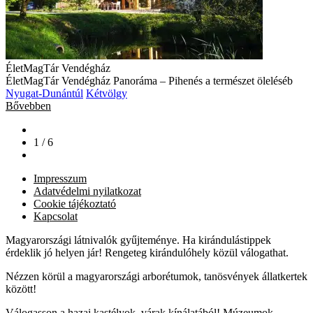
ÉletMagTár Vendégház
ÉletMagTár Vendégház Panoráma – Pihenés a természet öleléséb
Nyugat-Dunántúl
Kétvölgy
Bővebben
1 / 6
Impresszum
Adatvédelmi nyilatkozat
Cookie tájékoztató
Kapcsolat
Magyarországi látnivalók gyűjteménye. Ha kirándulástippek
érdeklik jó helyen jár! Rengeteg kirándulóhely közül válogathat.
Nézzen körül a magyarországi arborétumok, tanösvények állatkertek
között!
Válogasson a hazai kastélyok, várak kínálatából! Múzeumok,