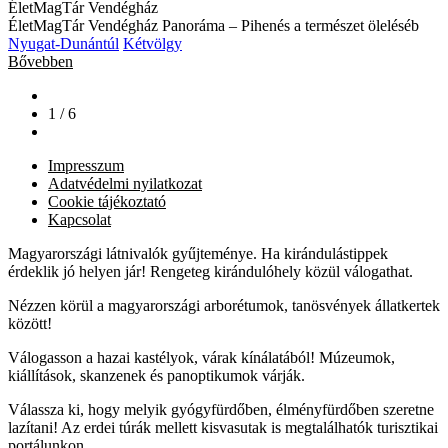
ÉletMagTár Vendégház
ÉletMagTár Vendégház Panoráma – Pihenés a természet öleléséb
Nyugat-Dunántúl
Kétvölgy
Bővebben
1 / 6
Impresszum
Adatvédelmi nyilatkozat
Cookie tájékoztató
Kapcsolat
Magyarországi látnivalók gyűjteménye. Ha kirándulástippek
érdeklik jó helyen jár! Rengeteg kirándulóhely közül válogathat.
Nézzen körül a magyarországi arborétumok, tanösvények állatkertek
között!
Válogasson a hazai kastélyok, várak kínálatából! Múzeumok,
kiállítások, skanzenek és panoptikumok várják.
Válassza ki, hogy melyik gyógyfürdőben, élményfürdőben szeretne
lazítani! Az erdei túrák mellett kisvasutak is megtalálhatók turisztikai
portálunkon.