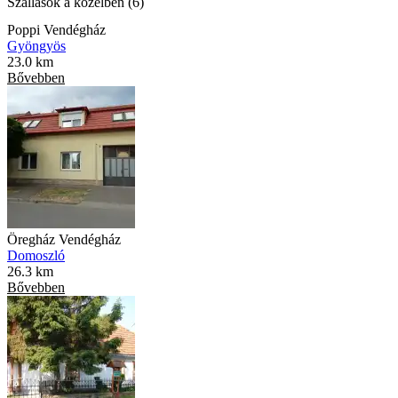
Szállások a közelben (6)
Poppi Vendégház
Gyöngyös
23.0 km
Bővebben
Öregház Vendégház
Domoszló
26.3 km
Bővebben