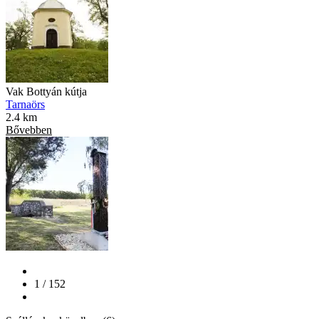
Vak Bottyán kútja
Tarnaörs
2.4 km
Bővebben
1 / 152