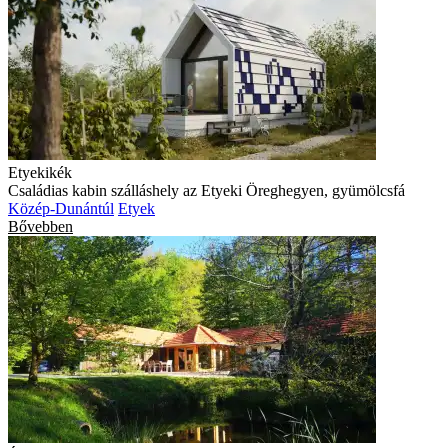
Etyekikék
Családias kabin szálláshely az Etyeki Öreghegyen, gyümölcsfá
Közép-Dunántúl
Etyek
Bővebben