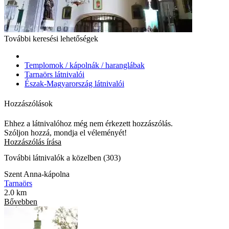
További keresési lehetőségek
Templomok / kápolnák / haranglábak
Tarnaörs látnivalói
Észak-Magyarország látnivalói
Hozzászólások
Ehhez a látnivalóhoz még nem érkezett hozzászólás.
Szóljon hozzá, mondja el véleményét!
Hozzászólás írása
További látnivalók a közelben (303)
Szent Anna-kápolna
Tarnaörs
2.0 km
Bővebben