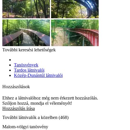
További keresési lehetőségek
Tanösvények
Tardos látnivalói
Közép-Dunántúl látnivalói
Hozzászólások
Ehhez a látnivalóhoz még nem érkezett hozzászólás.
Szóljon hozzá, mondja el véleményét!
Hozzászólás írása
További látnivalók a közelben (468)
Malom-völgyi tanösvény