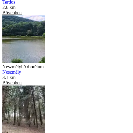
Tardos
2.6 km
Bővebben
Neszmélyi Arborétum
Neszmély
3.1 km
Bővebben