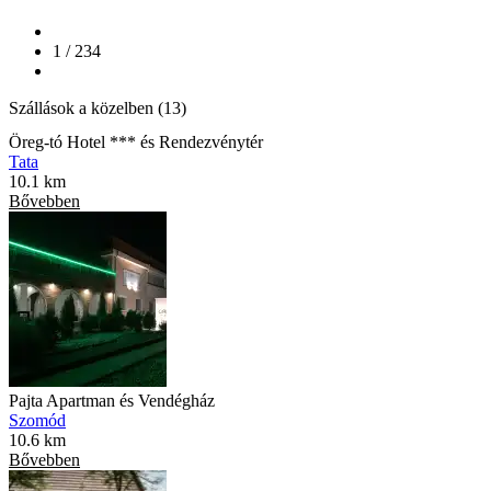
1 / 234
Szállások a közelben (13)
Öreg-tó Hotel *** és Rendezvénytér
Tata
10.1 km
Bővebben
Pajta Apartman és Vendégház
Szomód
10.6 km
Bővebben