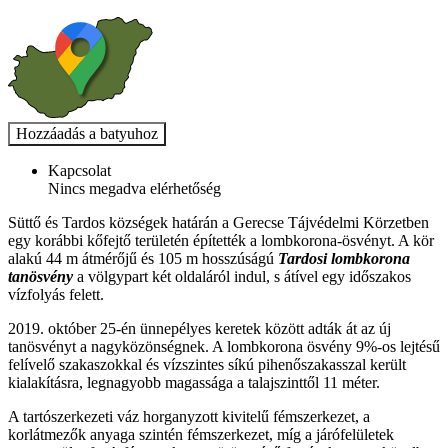
Kapcsolat
Nincs megadva elérhetőség
Süttő és Tardos községek határán a Gerecse Tájvédelmi Körzetben
egy korábbi kőfejtő területén építették a lombkorona-ösvényt. A kör
alakú 44 m átmérőjű és 105 m hosszúságú
Tardosi lombkorona
tanösvény
a völgypart két oldaláról indul, s átível egy időszakos
vízfolyás felett.
2019. október 25-én ünnepélyes keretek között adták át az új
tanösvényt a nagyközönségnek. A lombkorona ösvény 9%-os lejtésű
felívelő szakaszokkal és vízszintes síkú pihenőszakasszal került
kialakításra, legnagyobb magassága a talajszinttől 11 méter.
A tartószerkezeti váz horganyzott kivitelű fémszerkezet, a
korlátmezők anyaga szintén fémszerkezet, míg a járófelületek