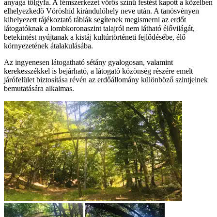
anyaga tölgyfa. A fémszerkezet vörös színű festést kapott a közelben
elhelyezkedő Vöröshíd kirándulóhely neve után. A tanösvényen
kihelyezett tájékoztató táblák segítenek megismerni az erdőt
látogatóknak a lombkoronaszint talajról nem látható élővilágát,
betekintést nyújtanak a kistáj kultúrtörténeti fejlődésébe, élő
környezetének átalakulásába.
Az ingyenesen látogatható sétány gyalogosan, valamint
kerekesszékkel is bejárható, a látogató közönség részére emelt
járófelület biztosítása révén az erdőállomány különböző szintjeinek
bemutatására alkalmas.