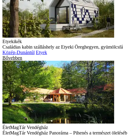
Etyekikék
Családias kabin szálláshely az Etyeki Öreghegyen, gyümölcsfá
Közép-Dunántúl
Etyek
Bővebben
ÉletMagTár Vendégház
ÉletMagTár Vendégház Panoráma – Pihenés a természet öleléséb