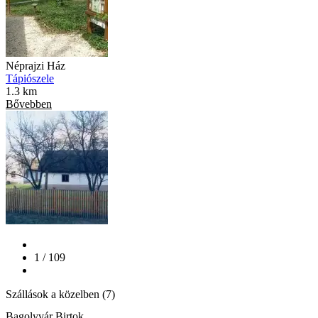
Néprajzi Ház
Tápiószele
1.3 km
Bővebben
1 / 109
Szállások a közelben (7)
Bagolyvár Birtok