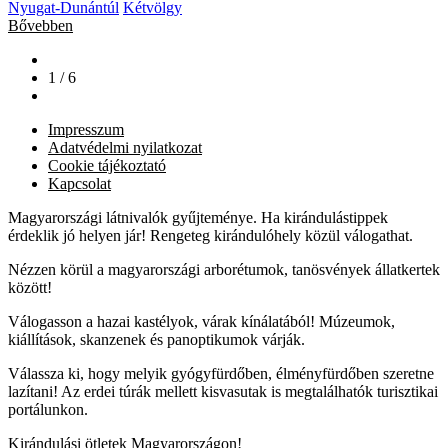
Nyugat-Dunántúl
Kétvölgy
Bővebben
1 / 6
Impresszum
Adatvédelmi nyilatkozat
Cookie tájékoztató
Kapcsolat
Magyarországi látnivalók gyűjteménye. Ha kirándulástippek
érdeklik jó helyen jár! Rengeteg kirándulóhely közül válogathat.
Nézzen körül a magyarországi arborétumok, tanösvények állatkertek
között!
Válogasson a hazai kastélyok, várak kínálatából! Múzeumok,
kiállítások, skanzenek és panoptikumok várják.
Válassza ki, hogy melyik gyógyfürdőben, élményfürdőben szeretne
lazítani! Az erdei túrák mellett kisvasutak is megtalálhatók turisztikai
portálunkon.
Kirándulási ötletek Magyarországon!