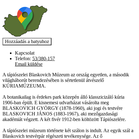
Kapcsolat
Telefon:
53/380-157
Email küldése
A tápiószelei Blaskovich Múzeum az ország egyetlen, a második
világháborút berendezésében is sértetlenül átvészelő
KÚRIAMÚZEUMA.
A botanikailag is érdekes park közepén álló klasszicizáló kúria
1906-ban épült. E kisnemesi udvarházat vásárolta meg
BLASKOVICH GYÖRGY (1878-1960), aki jogi és testvére
BLASKOVICH JÁNOS (1883-1967), aki mezőgazdasági
akadémiát végzett. A két fivér 1912-ben költözött Tápiószelére.
A tápiószelei múzeum története két szálon is indult. Az egyik szál a
Blaskovich testvérpár régészeti tevékenysége. Az ő