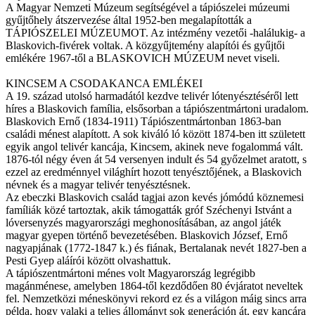
A Magyar Nemzeti Múzeum segítségével a tápiószelei múzeumi
gyűjtőhely átszervezése által 1952-ben megalapították a
TÁPIÓSZELEI MÚZEUMOT. Az intézmény vezetői -halálukig- a
Blaskovich-fivérek voltak. A közgyűjtemény alapítói és gyűjtői
emlékére 1967-től a BLASKOVICH MÚZEUM nevet viseli.
KINCSEM A CSODAKANCA EMLÉKEI
A 19. század utolsó harmadától kezdve telivér lótenyésztéséről lett
híres a Blaskovich família, elsősorban a tápiószentmártoni uradalom.
Blaskovich Ernő (1834-1911) Tápiószentmártonban 1863-ban
családi ménest alapított. A sok kiváló ló között 1874-ben itt született
egyik angol telivér kancája, Kincsem, akinek neve fogalommá vált.
1876-tól négy éven át 54 versenyen indult és 54 győzelmet aratott, s
ezzel az eredménnyel világhírt hozott tenyésztőjének, a Blaskovich
névnek és a magyar telivér tenyésztésnek.
Az ebeczki Blaskovich család tagjai azon kevés jómódú köznemesi
famíliák közé tartoztak, akik támogatták gróf Széchenyi Istvánt a
lóversenyzés magyarországi meghonosításában, az angol játék
magyar gyepen történő bevezetésében. Blaskovich József, Ernő
nagyapjának (1772-1847 k.) és fiának, Bertalanak nevét 1827-ben a
Pesti Gyep aláírói között olvashattuk.
A tápiószentmártoni ménes volt Magyarország legrégibb
magánménese, amelyben 1864-től kezdődően 80 évjáratot neveltek
fel. Nemzetközi méneskönyvi rekord ez és a világon máig sincs arra
példa, hogy valaki a teljes állományt sok generáción át, egy kancára