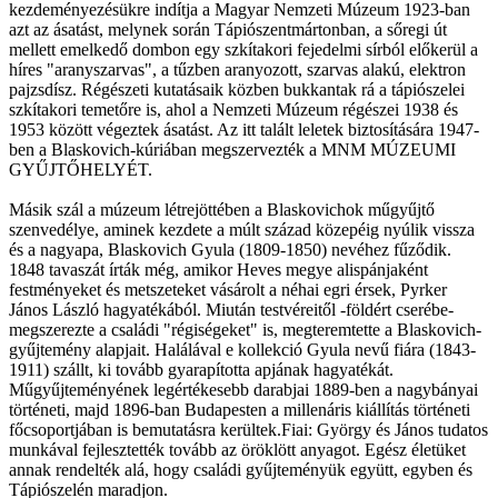
kezdeményezésükre indítja a Magyar Nemzeti Múzeum 1923-ban
azt az ásatást, melynek során Tápiószentmártonban, a sőregi út
mellett emelkedő dombon egy szkítakori fejedelmi sírból előkerül a
híres "aranyszarvas", a tűzben aranyozott, szarvas alakú, elektron
pajzsdísz. Régészeti kutatásaik közben bukkantak rá a tápiószelei
szkítakori temetőre is, ahol a Nemzeti Múzeum régészei 1938 és
1953 között végeztek ásatást. Az itt talált leletek biztosítására 1947-
ben a Blaskovich-kúriában megszervezték a MNM MÚZEUMI
GYŰJTŐHELYÉT.
Másik szál a múzeum létrejöttében a Blaskovichok műgyűjtő
szenvedélye, aminek kezdete a múlt század közepéig nyúlik vissza
és a nagyapa, Blaskovich Gyula (1809-1850) nevéhez fűződik.
1848 tavaszát írták még, amikor Heves megye alispánjaként
festményeket és metszeteket vásárolt a néhai egri érsek, Pyrker
János László hagyatékából. Miután testvéreitől -földért cserébe-
megszerezte a családi "régiségeket" is, megteremtette a Blaskovich-
gyűjtemény alapjait. Halálával e kollekció Gyula nevű fiára (1843-
1911) szállt, ki tovább gyarapította apjának hagyatékát.
Műgyűjteményének legértékesebb darabjai 1889-ben a nagybányai
történeti, majd 1896-ban Budapesten a millenáris kiállítás történeti
főcsoportjában is bemutatásra kerültek.Fiai: György és János tudatos
munkával fejlesztették tovább az öröklött anyagot. Egész életüket
annak rendelték alá, hogy családi gyűjteményük együtt, egyben és
Tápiószelén maradjon.