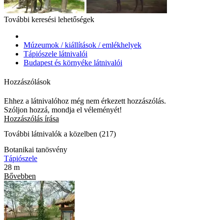
További keresési lehetőségek
Múzeumok / kiállítások / emlékhelyek
Tápiószele látnivalói
Budapest és környéke látnivalói
Hozzászólások
Ehhez a látnivalóhoz még nem érkezett hozzászólás.
Szóljon hozzá, mondja el véleményét!
Hozzászólás írása
További látnivalók a közelben (217)
Botanikai tanösvény
Tápiószele
28 m
Bővebben