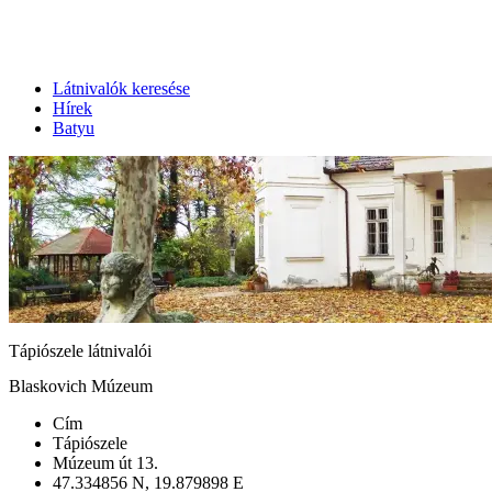
Látnivalók keresése
Hírek
Batyu
Tápiószele látnivalói
Blaskovich Múzeum
Cím
Tápiószele
Múzeum út 13.
47.334856 N, 19.879898 E