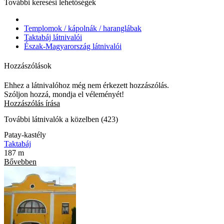
További keresési lehetőségek
Templomok / kápolnák / haranglábak
Taktabáj látnivalói
Észak-Magyarország látnivalói
Hozzászólások
Ehhez a látnivalóhoz még nem érkezett hozzászólás.
Szóljon hozzá, mondja el véleményét!
Hozzászólás írása
További látnivalók a közelben (423)
Patay-kastély
Taktabáj
187 m
Bővebben