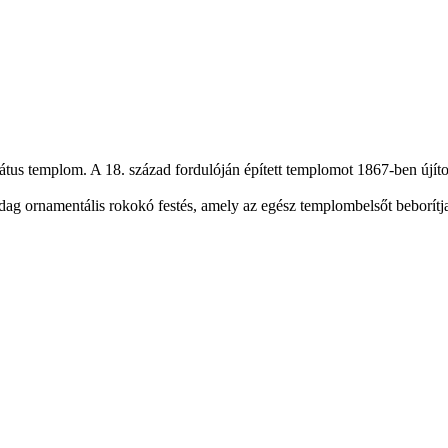
rmátus templom. A 18. század fordulóján épített templomot 1867-ben újítot
g ornamentális rokokó festés, amely az egész templombelsőt beborítja. I