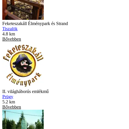
Feketeszakáll Élménypark és Strand
Tiszalök
4.8 km
Bővebben
II. világháborús emlékmű
Prügy
5.2 km
Bővebben