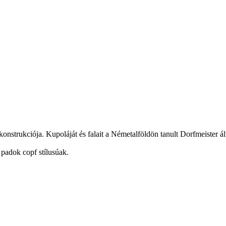
strukciója. Kupoláját és falait a Németalföldön tanult Dorfmeister által
 padok copf stílusúak.