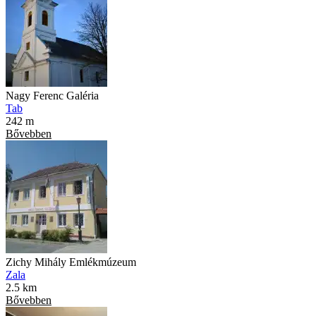
Nagy Ferenc Galéria
Tab
242 m
Bővebben
Zichy Mihály Emlékmúzeum
Zala
2.5 km
Bővebben