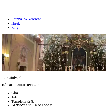
Látnivalók keresése
Hírek
Batyu
Tab látnivalói
Római katolikus templom
Cím
Tab
Templom tér 8.
46.730738 N, 18.031299 E