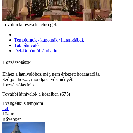
További keresési lehetőségek
Templomok / kápolnák / haranglábak
Tab látnivalói
Dél-Dunántúl látnivalói
Hozzászólások
Ehhez a látnivalóhoz még nem érkezett hozzászólás.
Szóljon hozzá, mondja el véleményét!
Hozzászólás írása
További látnivalók a közelben (675)
Evangélikus templom
Tab
104 m
Bővebben