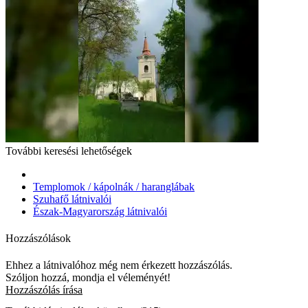
További keresési lehetőségek
Templomok / kápolnák / haranglábak
Szuhafő látnivalói
Észak-Magyarország látnivalói
Hozzászólások
Ehhez a látnivalóhoz még nem érkezett hozzászólás.
Szóljon hozzá, mondja el véleményét!
Hozzászólás írása