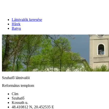
Látnivalók keresése
Hírek
Batyu
Szuhafő látnivalói
Református templom
Cím
Szuhafő
Kossuth u.
48.410812 N, 20.452535 E