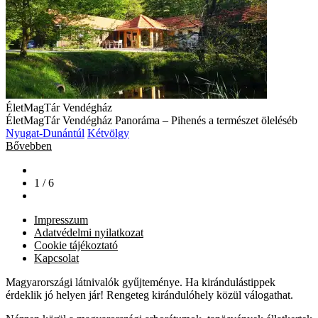
ÉletMagTár Vendégház
ÉletMagTár Vendégház Panoráma – Pihenés a természet öleléséb
Nyugat-Dunántúl
Kétvölgy
Bővebben
1 / 6
Impresszum
Adatvédelmi nyilatkozat
Cookie tájékoztató
Kapcsolat
Magyarországi látnivalók gyűjteménye. Ha kirándulástippek
érdeklik jó helyen jár! Rengeteg kirándulóhely közül válogathat.