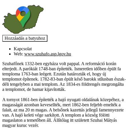
Kapcsolat
Web:
www.szuhafo.asp.lgov.hu
Szuhafőnek 1332-ben egyháza volt pappal. A reformáció korán
elterjedt. A parókiát 1748-ban építették. Ismeretlen időben épült fa
temploma 1763-ban leégett. Ezután határozták el, hogy új
templomot építenek. 1782-83-ban épült késő barokk stílusban észak-
déli tengelyben a mai templom. Az 1834-es földrengés megrongálta
a templomot, de hamar kijavították.
A tornyot 1861-ben építették a hajó nyugati oldalának közepéhez, a
magasságát azonban kevesellték, mert 1862-ben feljebb emelték a
falait, az ma 20 m magas. A belsőnek kazettás jellegű famennyezete
van. A hajó keleti vége sarkított. A templom a község fölötti
magaslaton a temetőben áll. Állítólag itt született Szuhai Mátyás
magyar kuruc vezér.