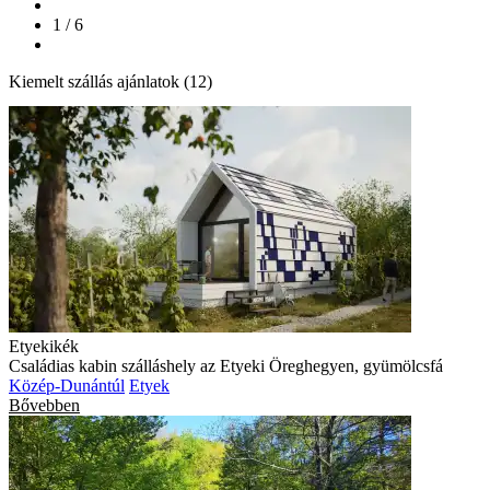
1 / 6
Kiemelt szállás ajánlatok (12)
Etyekikék
Családias kabin szálláshely az Etyeki Öreghegyen, gyümölcsfá
Közép-Dunántúl
Etyek
Bővebben