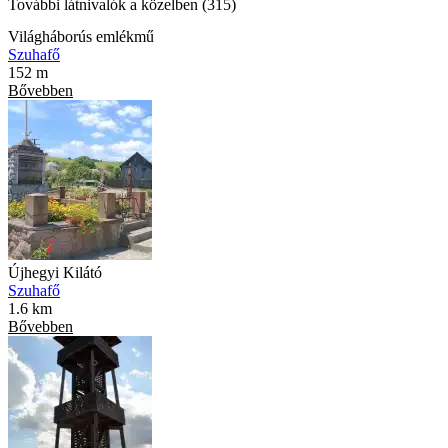
További látnivalók a közelben (315)
Világháborús emlékmű
Szuhafő
152 m
Bővebben
Újhegyi Kilátó
Szuhafő
1.6 km
Bővebben