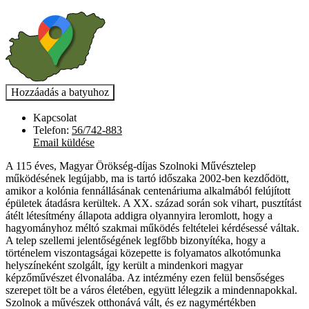
Kapcsolat
Telefon:
56/742-883
Email küldése
A 115 éves, Magyar Örökség-díjas Szolnoki Mű­­vész­telep
működésének legújabb, ma is tartó időszaka 2002-ben kezdődött,
amikor a kolónia fennállá­­sának centenáriuma alkalmából felújított
épületek átadásra kerültek. A XX. század során sok vihart, pusztítást
átélt létesítmény állapota addigra olyannyira leromlott, hogy a
hagyományhoz méltó szakmai működés feltételei kérdésessé váltak.
A telep szellemi jelen­tőségének legfőbb bizonyítéka, hogy a
történelem viszontagságai közepette is folyamatos alkotómunka
helyszíneként szolgált, így került a mindenkori magyar
képzőművészet élvonalába. Az intézmény ezen felül bensőséges
szerepet tölt be a város életében, együtt lélegzik a mindennapokkal.
Szolnok a művészek otthonává vált, és ez nagymértékben