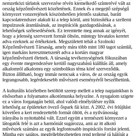
nemzetközi tárlatok szervezése révén kiemelkedő színterévé vált az
ország képzőművészeti közéletének. Ennek és a megejtő szépségű
környezet vonzerejének köszönhetően jelentős szakmai, baráti
kapcsolatrendszer alakult ki a telep körül, ami biztosítéka a szellemi
impulzusok áramlásának, az inspirációk gazdagodásának, a
lehetőségek szélesedésének. Ez teremtette meg annak az igényét,
hogy a jelenség szervezett formát öltsön, mintegy hivatalos keretet
adva ezeknek az értékeknek. Megszületett tehát a Szolnoki
Képzőművészeti Társaság, amely mára több mint 180 tagot számlál,
igen markáns keresztmetszetét adva a kortárs magyar
képzőművészeti életnek. A társaság tevékenységének fókuszában
egy évente megrendezésre kerülő nagyszabású kiállítás áll, amely
alkalomról alkalomra egy szimbolikus téma köré szerveződik.
Bizton állítható, hogy immár nemcsak a város, de az ország egyik
legrangosabb, legérdekesebb művészeti eseményéről beszélhetünk.
A kulturális közéletben betöltött szerep mellett a telep napjainkban is
elsősorban a folyamatos alkotómunka helyszíne. A nyugalom szigete
ez a város forgatagán belül, ahol valódi elmélyülésre nyílik
lehetőség az épületeket övező őspark fái közt. A 2002. évi felújítást
követően a kert rendezettebb formát öltött, és a nyilvánosság
irányába is nyitottabbá vált. Ezzel együtt a természeti környezet a
látogatók felé is azt a harmóniát sugározza, ami az itt alkotó
művészek számára az egyik legfontosabb inspirációs forrást jelenti.
Mintha egy sajátos, megfellebbezhetetlen rend terítené rá hálóját a