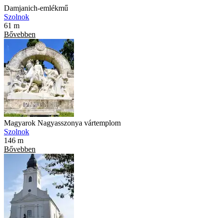
Damjanich-emlékmű
Szolnok
61 m
Bővebben
Magyarok Nagyasszonya vártemplom
Szolnok
146 m
Bővebben