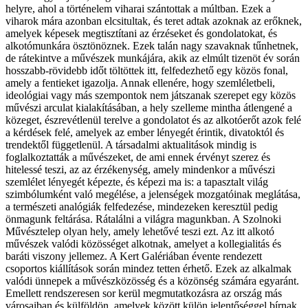
helyre, ahol a történelem viharai szántottak a múltban. Ezek a
viharok mára azonban elcsitultak, és teret adtak azoknak az erőknek,
amelyek képesek megtisztítani az érzéseket és gondolatokat, és
alkotómunkára ösztönöznek. Ezek talán nagy szavaknak tűnhetnek,
de rátekintve a művészek munkájára, akik az elmúlt tizenöt év során
hosszabb-rövidebb időt töltöttek itt, felfedezhető egy közös fonal,
amely a fentieket igazolja. Annak ellenére, hogy szemléletbeli,
ideológiai vagy más szempontok nem játszanak szerepet egy közös
művészi arculat kialakításában, a hely szelleme mintha átlen­gené a
közeget, észrevétlenül terelve a gondolatot és az alkotóerőt azok felé
a kérdések felé, amelyek az ember lényegét érintik, divatoktól és
trendektől függetlenül. A társadalmi aktualitások mindig is
foglalkoztatták a művészeket, de ami ennek érvényt szerez és
hitelessé teszi, az az érzékenység, amely mindenkor a művészi
szemlélet lényegét képezte, és képezi ma is: a tapasztalt világ
szimbólumként való megélése, a jelenségek mozgatóinak meglátása,
a természeti analógiák fel­fedezése, mindezeken keresztül pe­­dig
önmagunk fel­tárása. R­á­­ta­­lálni a világra magunkban. A Szolnoki
Művésztelep olyan hely, amely lehetővé teszi ezt. Az itt alkotó
művészek valódi kö­­zösséget alkotnak, amelyet a kol­­legialitás és
baráti viszony jellemez. A Kert Galériában évente rendezett
csoportos kiállítások so­­rán mindez tetten érhető. Ezek az alkalmak
valódi ünnepek a mű­­vészközösség és a közönség számára egyaránt.
Emellett rendsze­­resen sor kerül megmutatkozásra az ország más
városaiban és külföldön, amelyek között külön jelentőséggel bírnak