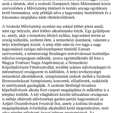
azok a tárlatok, ahol a szolnoki Damjanich János Múzeummal közös
szerve­­zésben a Művésztelep történeti és kortárs anyaga együttesen
kerül bemutatásra, szép példáját adva a hagyomány tiszteletének és a
folyamatos megújítása iránti elköteleződésnek.
A Szolnoki Művésztelep azonban ma sokkal többet jelent annál,
mint egy helyszín, ahol értékes alkotómunka folyik. Egy gyűjtőpont
ez, amely, akár a homokóra átfolyó nyílása, kapcsolatot teremt az
ország kulturális, szellemi élete, a nemzetközi áramlatok, valamint a
helyi lehetőségek között. A telep több mint tíz éve tagja a nagy
hagyományú európai művész­telepeket tömörítő Euroart
szervezetnek, a német­országi Reutlingen testvérvárossal ösztöndíjas
mű­­vész­csereprogram működik, szoros együttműködés áll fenn a
Magyar Festészet Napja Alapítvánnyal, a Nemzetközi
Képzőművészeti Filmfesztivállal, továbbá számos művészteleppel és
intézménnyel országszerte és külföldön. A helyi tevékenységet
nemzet­közi alkotótáborok, szimpóziumok (mások mellett a Szolnoki
Bronzszobrászati Szimpózium), koncertek, előadóestek, szakkörök
és tanfolyamok gazdagítják. A szolnoki illetőségű hivatásos
képzőművészek alkotta Kert csoport megalapítása és működése is a
telephez kötődik. A két világháború közötti időszakban országosan
is méltán elhíresült művésztelepi gar­­den-partyk hagyományát az
Artjáró Összművészeti Fesztivál őrzi, amely a kolónia hivatalos
megalapításának évfordulója alkalmából kerül megrendezésre, teret
adva minden művészeti ágazat igényes programjainak. Az