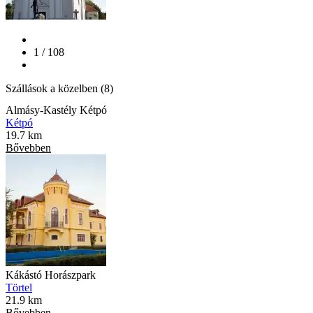
1 / 108
Szállások a közelben (8)
Almásy-Kastély Kétpó
Kétpó
19.7 km
Bővebben
Kákástó Horászpark
Törtel
21.9 km
Bővebben