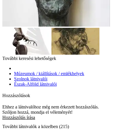
További keresési lehetőségek
Múzeumok / kiállítások / emlékhelyek
Szolnok látnivalói
Észak-Alföld látnivalói
Hozzászólások
Ehhez a látnivalóhoz még nem érkezett hozzászólás.
Szóljon hozzá, mondja el véleményét!
Hozzászólás írása
További látnivalók a közelben (215)