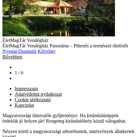
ÉletMagTár Vendégház
ÉletMagTár Vendégház Panoráma – Pihenés a természet öleléséb
Nyugat-Dunántúl
Kétvölgy
Bővebben
1 / 6
Impresszum
Adatvédelmi nyilatkozat
Cookie tájékoztató
Kapcsolat
Magyarországi látnivalók gyűjteménye. Ha kirándulástippek
érdeklik jó helyen jár! Rengeteg kirándulóhely közül válogathat.
Nézzen körül a magyarországi arborétumok, tanösvények állatkertek
között!