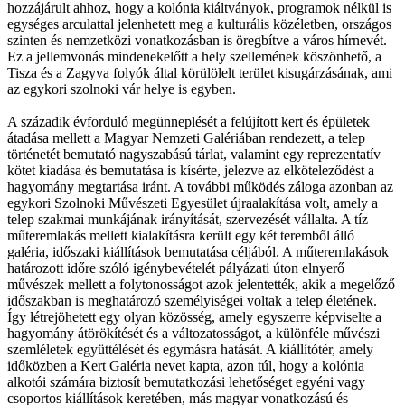
hozzájárult ahhoz, hogy a kolónia kiáltványok, programok nélkül is
egységes arculattal jelenhetett meg a kul­turális közéletben, országos
szinten és nemzetközi vonatkozásban is öregbítve a város hírnevét.
Ez a jellemvonás mindenekelőtt a hely szellemének köszönhető, a
Tisza és a Zagyva folyók által körülölelt terület kisugárzásának, ami
az egykori szolnoki vár helye is egyben.
A századik évforduló megünneplését a felújított kert és épületek
átadása mellett a Magyar Nemzeti Galériában rendezett, a telep
történetét bemutató nagyszabású tárlat, valamint egy reprezentatív
kötet kiadása és bemutatása is kísérte, jelezve az elköteleződést a
hagyomány megtartása iránt. A további működés záloga azonban az
egykori Szolnoki Művészeti Egyesület újraalakítása volt, amely a
telep szakmai munkájának irányítását, szervezését vállalta. A tíz
műteremlakás mellett kialakításra került egy két teremből álló
galéria, időszaki kiállítások bemutatása céljából. A műteremlakások
határozott időre szóló igénybevételét pályázati úton elnyerő
művészek mellett a folytonosságot azok jelentették, akik a megelőző
időszakban is meghatározó személyiségei voltak a telep életének.
Így létrejöhetett egy olyan közösség, amely egyszerre képviselte a
hagyomány átörökítését és a változatosságot, a különféle művészi
szemléletek együttélését és egymásra hatását. A kiállítótér, amely
időközben a Kert Galéria nevet kapta, azon túl, hogy a kolónia
alkotói számára biztosít bemutatkozási lehetőséget egyéni vagy
csoportos kiállítások keretében, más magyar vonatkozású és