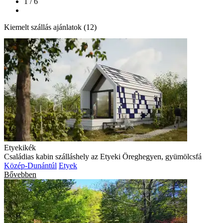
1 / 6
Kiemelt szállás ajánlatok (12)
Etyekikék
Családias kabin szálláshely az Etyeki Öreghegyen, gyümölcsfá
Közép-Dunántúl
Etyek
Bővebben