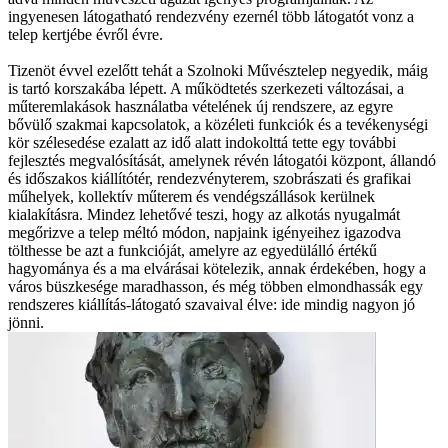
ingyenesen látogatható rendezvény ezernél több látogatót vonz a
telep kertjébe év­­ről évre.
Tizenöt évvel ezelőtt tehát a Szolnoki Művésztelep negyedik, máig
is tartó korszakába lépett. A működtetés szerkezeti változá­­sai, a
műteremlakások használat­­ba vételének új rendszere, az egy­­re
bővülő szakmai kapcsolatok, a közéleti funkciók és a tevékenységi
kör szélesedése ezalatt az idő alatt indokolttá tette egy további
fejlesztés megvalósítását, amelynek ré­­vén látogatói központ, állandó
és időszakos ki­­állítótér, rendezvényterem, szob­­rá­­szati és grafikai
műhelyek, kollektív műterem és vendégszállások kerülnek
kialakításra. Mindez lehetővé teszi, hogy az alkotás nyugalmát
megőrizve a telep méltó módon, napjaink igényeihez igazodva
tölthesse be azt a funkcióját, amelyre az egyedülálló értékű
hagyománya és a ma elvárásai kötelezik, annak érdekében, hogy a
város büszkesége maradhasson, és még többen elmondhassák egy
rendszeres kiállítás-látogató szavaival élve: ide mindig nagyon jó
jönni.