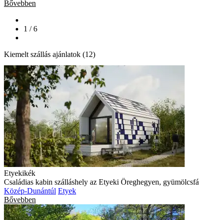
Bővebben
1 / 6
Kiemelt szállás ajánlatok (12)
Etyekikék
Családias kabin szálláshely az Etyeki Öreghegyen, gyümölcsfá
Közép-Dunántúl
Etyek
Bővebben