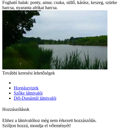
Fogható halak: ponty, amur, csuka, süllő, kárász, keszeg, szürke
harcsa, nyaranta afrikai harcsa.
További keresési lehetőségek
Horgászvizek
Szőke látnivalói
Dél-Dunántúl látnivalói
Hozzászólások
Ehhez a látnivalóhoz még nem érkezett hozzászólás.
Szóljon hozzá, mondja el véleményét!