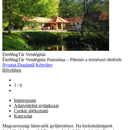
ÉletMagTár Vendégház
ÉletMagTár Vendégház Panoráma – Pihenés a természet öleléséb
Nyugat-Dunántúl
Kétvölgy
Bővebben
1 / 6
Impresszum
Adatvédelmi nyilatkozat
Cookie tájékoztató
Kapcsolat
Magyarországi látnivalók gyűjteménye. Ha kirándulástippek