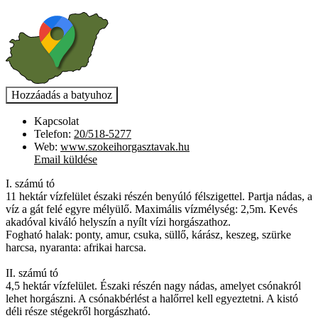
Kapcsolat
Telefon:
20/518-5277
Web:
www.szokeihorgasztavak.hu
Email küldése
I. számú tó
11 hektár vízfelület északi részén benyúló félszigettel. Partja nádas, a
víz a gát felé egyre mélyülő. Maximális vízmélység: 2,5m. Kevés
akadóval kiváló helyszín a nyílt vízi horgászathoz.
Fogható halak: ponty, amur, csuka, süllő, kárász, keszeg, szürke
harcsa, nyaranta: afrikai harcsa.
II. számú tó
4,5 hektár vízfelület. Északi részén nagy nádas, amelyet csónakról
lehet horgászni. A csónakbérlést a halőrrel kell egyeztetni. A kistó
déli része stégekről horgászható.