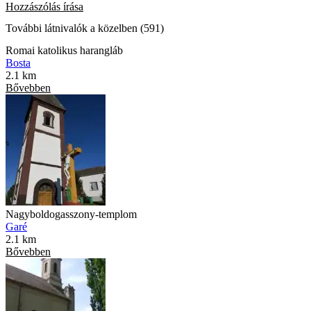
Hozzászólás írása
További látnivalók a közelben (591)
Romai katolikus harangláb
Bosta
2.1 km
Bővebben
Nagyboldogasszony-templom
Garé
2.1 km
Bővebben