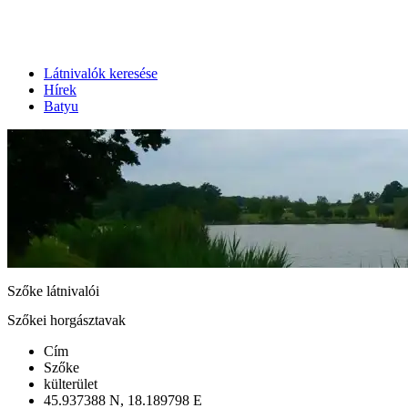
Látnivalók keresése
Hírek
Batyu
Szőke látnivalói
Szőkei horgásztavak
Cím
Szőke
külterület
45.937388 N, 18.189798 E