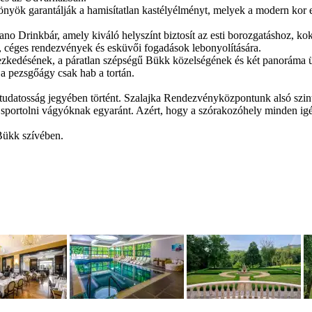
yök garantálják a hamisítatlan kastélyélményt, melyek a modern kor el
 Drinkbár, amely kiváló helyszínt biztosít az esti borozgatáshoz, kokt
k, céges rendezvények és esküvői fogadások lebonyolítására.
ezkedésének, a páratlan szépségű Bükk közelségének és két panoráma 
a pezsgőágy csak hab a tortán.
ttudatosság jegyében történt. Szalajka Rendezvényközpontunk alsó szin
s sportolni vágyóknak egyaránt. Azért, hogy a szórakozóhely minden igé
 Bükk szívében.