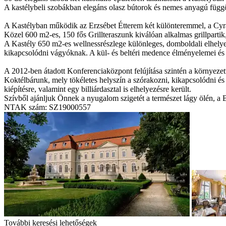
A kastélybeli szobákban elegáns olasz bútorok és nemes anyagú függön
A Kastélyban működik az Erzsébet Étterem két különteremmel, a Cyrano
Közel 600 m2-es, 150 fős Grillteraszunk kiválóan alkalmas grillparti
A Kastély 650 m2-es wellnessrészlege különleges, domboldali elhely
kikapcsolódni vágyóknak. A kül- és beltéri medence élményelemei és 
A 2012-ben átadott Konferenciaközpont felújítása szintén a környeze
Koktélbárunk, mely tökéletes helyszín a szórakozni, kikapcsolódni é
kiépítésre, valamint egy billiárdasztal is elhelyezésre került.
Szívből ajánljuk Önnek a nyugalom szigetét a természet lágy ölén, a
NTAK szám: SZ19000557
További keresési lehetőségek