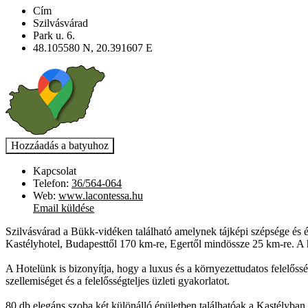
Cím
Szilvásvárad
Park u. 6.
48.105580 N, 20.391607 E
Kapcsolat
Telefon:
36/564-064
Web:
www.lacontessa.hu
Email küldése
Szilvásvárad a Bükk-vidéken található amelynek tájképi szépsége és él
Kastélyhotel, Budapesttől 170 km-re, Egertől mindössze 25 km-re. A hot
A Hotelünk is bizonyítja, hogy a luxus és a környezettudatos felelősség
szellemiséget és a felelősségteljes üzleti gyakorlatot.
80 db elegáns szoba két különálló épületben találhatóak a Kastélyba