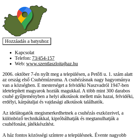
Kapcsolat
Telefon:
73/454-157
Web:
www.szentlaszloitajhaz.hu
2006. október 7-én nyílt meg a településen, a Petőfi u. 1. szám alatt
az ország első Csuhémúzeuma. A csuhézásnak nagy hagyománya
van a községben. E mesterséget a felvidéki Naszvadról 1947-ben
idetelepített magyarok hozták magukkal. A több mint 300 darabos
csuhé gyűjteményben a helyi alkotások mellett más hazai, felvidéki,
erdélyi, kárpátaljai és vajdasági alkotások találhatók.
Az idelátogatók megismerkedhetnek a csuhézás eszközeivel, a
különböző technikákkal, kipróbálhatják és megtanulhatják a
csuhéfonást, játékkészítést.
A ház fontos közösségi színtere a településnek. Évente nagyobb