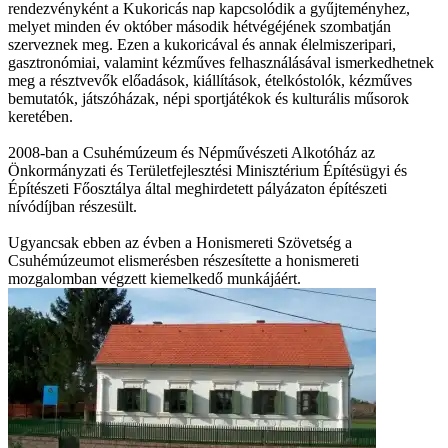
rendezvényként a Kukoricás nap kapcsolódik a gyűjteményhez,
melyet minden év október második hétvégéjének szombatján
szerveznek meg. Ezen a kukoricával és annak élelmiszeripari,
gasztronómiai, valamint kézműves felhasználásával ismerkedhetnek
meg a résztvevők előadások, kiállítások, ételkóstolók, kézműves
bemutatók, játszóházak, népi sportjátékok és kulturális műsorok
keretében.
2008-ban a Csuhémúzeum és Népművészeti Alkotóház az
Önkormányzati és Területfejlesztési Minisztérium Építésügyi és
Építészeti Főosztálya által meghirdetett pályázaton építészeti
nívódíjban részesült.
Ugyancsak ebben az évben a Honismereti Szövetség a
Csuhémúzeumot elismerésben részesítette a honismereti
mozgalomban végzett kiemelkedő munkájáért.