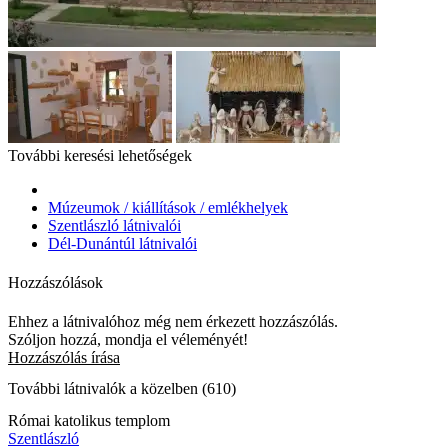
További keresési lehetőségek
Múzeumok / kiállítások / emlékhelyek
Szentlászló látnivalói
Dél-Dunántúl látnivalói
Hozzászólások
Ehhez a látnivalóhoz még nem érkezett hozzászólás.
Szóljon hozzá, mondja el véleményét!
Hozzászólás írása
További látnivalók a közelben (610)
Római katolikus templom
Szentlászló