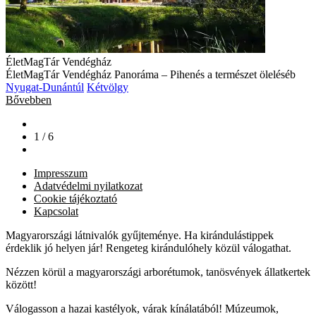
ÉletMagTár Vendégház
ÉletMagTár Vendégház Panoráma – Pihenés a természet öleléséb
Nyugat-Dunántúl
Kétvölgy
Bővebben
1 / 6
Impresszum
Adatvédelmi nyilatkozat
Cookie tájékoztató
Kapcsolat
Magyarországi látnivalók gyűjteménye. Ha kirándulástippek
érdeklik jó helyen jár! Rengeteg kirándulóhely közül válogathat.
Nézzen körül a magyarországi arborétumok, tanösvények állatkertek
között!
Válogasson a hazai kastélyok, várak kínálatából! Múzeumok,