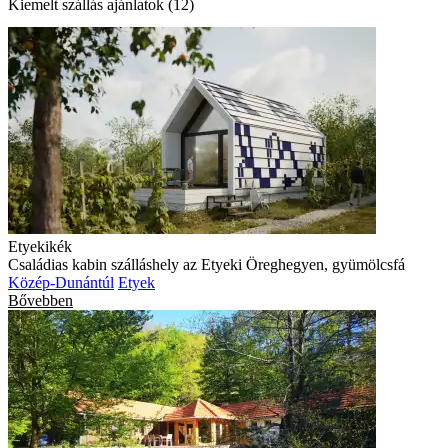
Kiemelt szállás ajánlatok (12)
Etyekikék
Családias kabin szálláshely az Etyeki Öreghegyen, gyümölcsfá
Közép-Dunántúl
Etyek
Bővebben