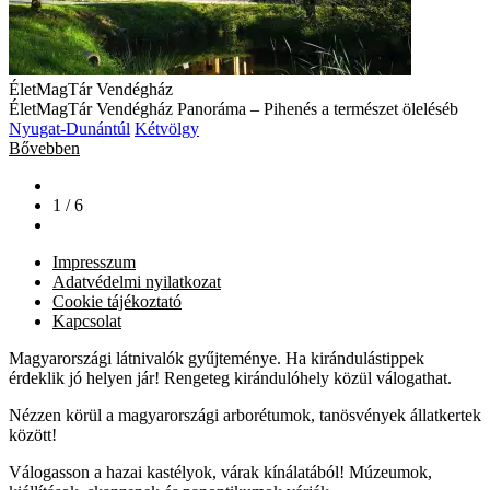
ÉletMagTár Vendégház
ÉletMagTár Vendégház Panoráma – Pihenés a természet öleléséb
Nyugat-Dunántúl
Kétvölgy
Bővebben
1 / 6
Impresszum
Adatvédelmi nyilatkozat
Cookie tájékoztató
Kapcsolat
Magyarországi látnivalók gyűjteménye. Ha kirándulástippek
érdeklik jó helyen jár! Rengeteg kirándulóhely közül válogathat.
Nézzen körül a magyarországi arborétumok, tanösvények állatkertek
között!
Válogasson a hazai kastélyok, várak kínálatából! Múzeumok,