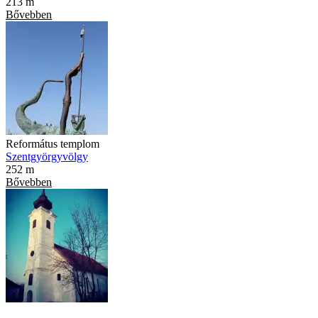
213 m
Bővebben
Református templom
Szentgyörgyvölgy
252 m
Bővebben