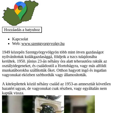
Kapcsolat
Web:
www.szentgyorgyvolgy.hu
1949 közepén Szentgyörgyvölgyön több mint ötven gazdaságot
nyilvánítottak kulákgazdasággá, földjeik a tszcs tulajdonába
kerültek. 1950. június 23-án néhány óra alatt teherautóra rakták az
osztályidegeneket, és családostól a Hortobágyra, vagy más alföldi
munkatáborokba szállították őket. Otthon hagyott ingó és ingatlan
vagyonukat eközben széthordták vagy államosították.
A kitelepítettek közül néhány család az 1953-as amnesztiát követően
hazatért ugyan, de vagyonukat csak részben, vagy egyáltalán nem
kapták vissza.