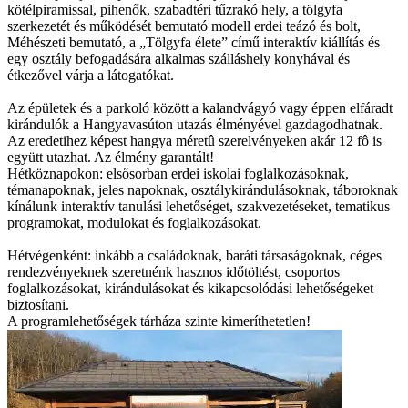
kötélpiramissal, pihenők, szabadtéri tűzrakó hely, a tölgyfa
szerkezetét és működését bemutató modell erdei teázó és bolt,
Méhészeti bemutató, a „Tölgyfa élete” című interaktív kiállítás és
egy osztály befogadására alkalmas szálláshely konyhával és
étkezővel várja a látogatókat.
Az épületek és a parkoló között a kalandvágyó vagy éppen elfáradt
kirándulók a Hangyavasúton utazás élményével gazdagodhatnak.
Az eredetihez képest hangya méretû szerelvényeken akár 12 fô is
együtt utazhat. Az élmény garantált!
Hétköznapokon: elsősorban erdei iskolai foglalkozásoknak,
témanapoknak, jeles napoknak, osztálykirándulásoknak, táboroknak
kínálunk interaktív tanulási lehetőséget, szakvezetéseket, tematikus
programokat, modulokat és foglalkozásokat.
Hétvégenként: inkább a családoknak, baráti társaságoknak, céges
rendezvényeknek szeretnénk hasznos időtöltést, csoportos
foglalkozásokat, kirándulásokat és kikapcsolódási lehetőségeket
biztosítani.
A programlehetőségek tárháza szinte kimeríthetetlen!