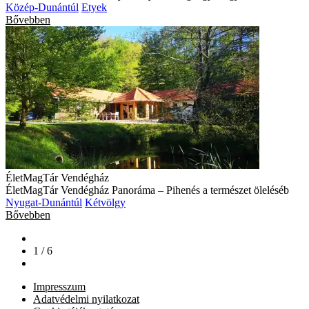
Közép-Dunántúl
Etyek
Bővebben
ÉletMagTár Vendégház
ÉletMagTár Vendégház Panoráma – Pihenés a természet öleléséb
Nyugat-Dunántúl
Kétvölgy
Bővebben
1 / 6
Impresszum
Adatvédelmi nyilatkozat