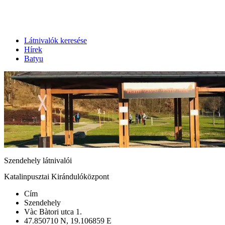
Látnivalók keresése
Hírek
Batyu
Szendehely látnivalói
Katalinpusztai Kirándulóközpont
Cím
Szendehely
Vàc Bàtori utca 1.
47.850710 N, 19.106859 E