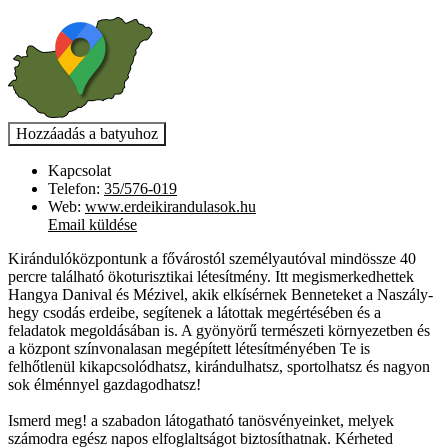
Kapcsolat
Telefon:
35/576-019
Web:
www.erdeikirandulasok.hu
Email küldése
Kirándulóközpontunk a fővárostól személyautóval mindössze 40
percre található ökoturisztikai létesítmény. Itt megismerkedhettek
Hangya Danival és Mézivel, akik elkísérnek Benneteket a Naszály-
hegy csodás erdeibe, segítenek a látottak megértésében és a
feladatok megoldásában is. A gyönyörű természeti környezetben és
a központ színvonalasan megépített létesítményében Te is
felhőtlenül kikapcsolódhatsz, kirándulhatsz, sportolhatsz és nagyon
sok élménnyel gazdagodhatsz!
Ismerd meg! a szabadon látogatható tanösvényeinket, melyek
számodra egész napos elfoglaltságot biztosíthatnak. Kérheted