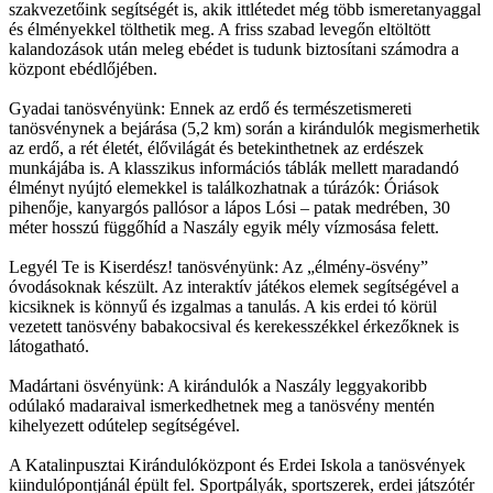
szakvezetőink segítségét is, akik ittlétedet még több ismeretanyaggal
és élményekkel tölthetik meg. A friss szabad levegőn eltöltött
kalandozások után meleg ebédet is tudunk biztosítani számodra a
központ ebédlőjében.
Gyadai tanösvényünk: Ennek az erdő és természetismereti
tanösvénynek a bejárása (5,2 km) során a kirándulók megismerhetik
az erdő, a rét életét, élővilágát és betekinthetnek az erdészek
munkájába is. A klasszikus információs táblák mellett maradandó
élményt nyújtó elemekkel is találkozhatnak a túrázók: Óriások
pihenője, kanyargós pallósor a lápos Lósi – patak medrében, 30
méter hosszú függőhíd a Naszály egyik mély vízmosása felett.
Legyél Te is Kiserdész! tanösvényünk: Az „élmény-ösvény”
óvodásoknak készült. Az interaktív játékos elemek segítségével a
kicsiknek is könnyű és izgalmas a tanulás. A kis erdei tó körül
vezetett tanösvény babakocsival és kerekesszékkel érkezőknek is
látogatható.
Madártani ösvényünk: A kirándulók a Naszály leggyakoribb
odúlakó madaraival ismerkedhetnek meg a tanösvény mentén
kihelyezett odútelep segítségével.
A Katalinpusztai Kirándulóközpont és Erdei Iskola a tanösvények
kiindulópontjánál épült fel. Sportpályák, sportszerek, erdei játszótér