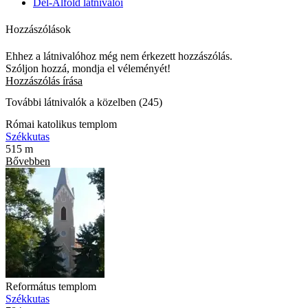
Dél-Alföld látnivalói
Hozzászólások
Ehhez a látnivalóhoz még nem érkezett hozzászólás.
Szóljon hozzá, mondja el véleményét!
Hozzászólás írása
További látnivalók a közelben (245)
Római katolikus templom
Székkutas
515 m
Bővebben
Református templom
Székkutas