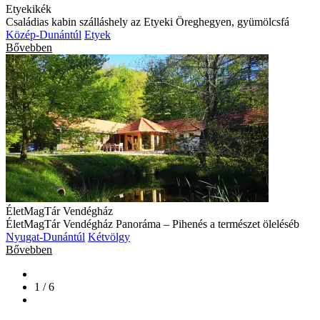
Etyekikék
Családias kabin szálláshely az Etyeki Öreghegyen, gyümölcsfá
Közép-Dunántúl
Etyek
Bővebben
ÉletMagTár Vendégház
ÉletMagTár Vendégház Panoráma – Pihenés a természet öleléséb
Nyugat-Dunántúl
Kétvölgy
Bővebben
1 / 6