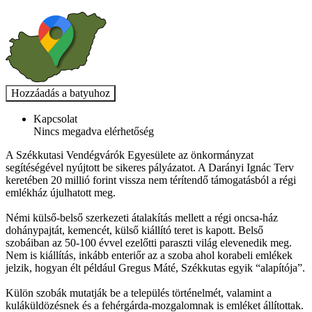
Kapcsolat
Nincs megadva elérhetőség
A Székkutasi Vendégvárók Egyesülete az önkormányzat
segítéségével nyújtott be sikeres pályázatot. A Darányi Ignác Terv
keretében 20 millió forint vissza nem térítendő támogatásból a régi
emlékház újulhatott meg.
Némi külső-belső szerkezeti átalakítás mellett a régi oncsa-ház
dohánypajtát, kemencét, külső kiállító teret is kapott. Belső
szobáiban az 50-100 évvel ezelőtti paraszti világ elevenedik meg.
Nem is kiállítás, inkább enteriőr az a szoba ahol korabeli emlékek
jelzik, hogyan élt például Gregus Máté, Székkutas egyik “alapítója”.
Külön szobák mutatják be a település történelmét, valamint a
kuláküldözésnek és a fehérgárda-mozgalomnak is emléket állítottak.