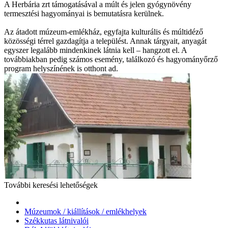
A Herbária zrt támogatásával a múlt és jelen gyógynövény
termesztési hagyományai is bemutatásra kerülnek.
Az átadott múzeum-emlékház, egyfajta kulturális és múltidéző
közösségi térrel gazdagítja a települést. Annak tárgyait, anyagát
egyszer legalább mindenkinek látnia kell – hangzott el. A
továbbiakban pedig számos esemény, találkozó és hagyományőrző
program helyszínének is otthont ad.
További keresési lehetőségek
Múzeumok / kiállítások / emlékhelyek
Székkutas látnivalói