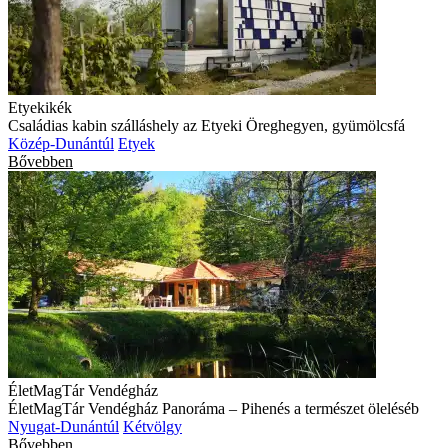
Etyekikék
Családias kabin szálláshely az Etyeki Öreghegyen, gyümölcsfá
Közép-Dunántúl
Etyek
Bővebben
ÉletMagTár Vendégház
ÉletMagTár Vendégház Panoráma – Pihenés a természet öleléséb
Nyugat-Dunántúl
Kétvölgy
Bővebben