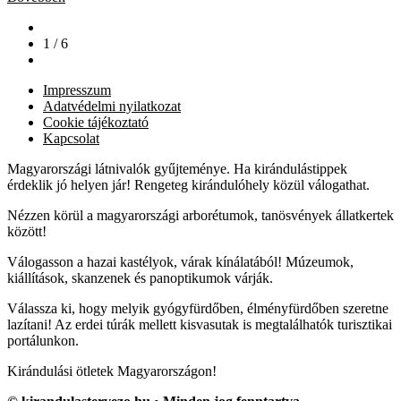
1 / 6
Impresszum
Adatvédelmi nyilatkozat
Cookie tájékoztató
Kapcsolat
Magyarországi látnivalók gyűjteménye. Ha kirándulástippek
érdeklik jó helyen jár! Rengeteg kirándulóhely közül válogathat.
Nézzen körül a magyarországi arborétumok, tanösvények állatkertek
között!
Válogasson a hazai kastélyok, várak kínálatából! Múzeumok,
kiállítások, skanzenek és panoptikumok várják.
Válassza ki, hogy melyik gyógyfürdőben, élményfürdőben szeretne
lazítani! Az erdei túrák mellett kisvasutak is megtalálhatók turisztikai
portálunkon.
Kirándulási ötletek Magyarországon!