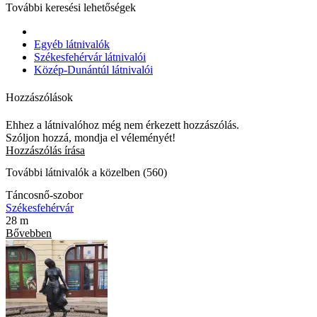
További keresési lehetőségek
Egyéb látnivalók
Székesfehérvár látnivalói
Közép-Dunántúl látnivalói
Hozzászólások
Ehhez a látnivalóhoz még nem érkezett hozzászólás.
Szóljon hozzá, mondja el véleményét!
Hozzászólás írása
További látnivalók a közelben (560)
Táncosnő-szobor
Székesfehérvár
28 m
Bővebben