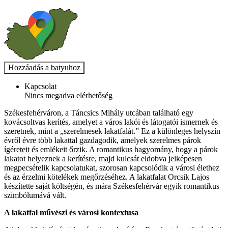
Kapcsolat
Nincs megadva elérhetőség
Székesfehérváron, a Táncsics Mihály utcában található egy
kovácsoltvas kerítés, amelyet a város lakói és látogatói ismernek és
szeretnek, mint a „szerelmesek lakatfalát.” Ez a különleges helyszín
évről évre több lakattal gazdagodik, amelyek szerelmes párok
ígéreteit és emlékeit őrzik. A romantikus hagyomány, hogy a párok
lakatot helyeznek a kerítésre, majd kulcsát eldobva jelképesen
megpecsételik kapcsolatukat, szorosan kapcsolódik a városi élethez
és az érzelmi kötelékek megőrzéséhez. A lakatfalat Orcsik Lajos
készítette saját költségén, és mára Székesfehérvár egyik romantikus
szimbólumává vált.
A lakatfal művészi és városi kontextusa