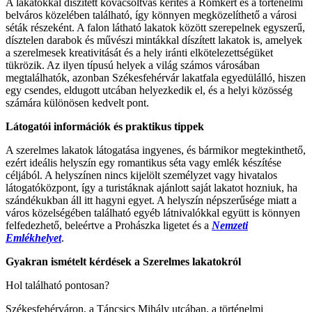
A lakatokkal díszített kovácsoltvas kerítés a Romkert és a történelmi
belváros közelében található, így könnyen megközelíthető a városi
séták részeként. A falon látható lakatok között szerepelnek egyszerű,
dísztelen darabok és művészi mintákkal díszített lakatok is, amelyek
a szerelmesek kreativitását és a hely iránti elkötelezettségüket
tükrözik. Az ilyen típusú helyek a világ számos városában
megtalálhatók, azonban Székesfehérvár lakatfala egyedülálló, hiszen
egy csendes, eldugott utcában helyezkedik el, és a helyi közösség
számára különösen kedvelt pont.
Látogatói információk és praktikus tippek
A szerelmes lakatok látogatása ingyenes, és bármikor megtekinthető,
ezért ideális helyszín egy romantikus séta vagy emlék készítése
céljából. A helyszínen nincs kijelölt személyzet vagy hivatalos
látogatóközpont, így a turistáknak ajánlott saját lakatot hozniuk, ha
szándékukban áll itt hagyni egyet. A helyszín népszerűsége miatt a
város közelségében található egyéb látnivalókkal együtt is könnyen
felfedezhető, beleértve a Prohászka ligetet és a
Nemzeti
Emlékhelyet
.
Gyakran ismételt kérdések a Szerelmes lakatokról
Hol található pontosan?
Székesfehérváron, a Táncsics Mihály utcában, a történelmi