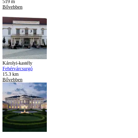
519 m
Bővebben
Károlyi-kastély
Fehérvárcsurgó
15.3 km
Bővebben