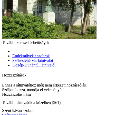
További keresési lehetőségek
Emlékművek / szobrok
Székesfehérvár látnivalói
Közép-Dunántúl látnivalói
Hozzászólások
Ehhez a látnivalóhoz még nem érkezett hozzászólás.
Szóljon hozzá, mondja el véleményét!
Hozzászólás írása
További látnivalók a közelben (561)
Szent István szobra