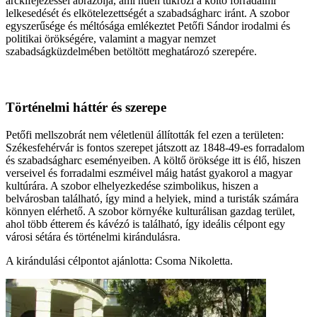
arckifejezéssel ábrázolja, ami hűen tükrözi a költő forradalmi
lelkesedését és elkötelezettségét a szabadságharc iránt. A szobor
egyszerűsége és méltósága emlékeztet Petőfi Sándor irodalmi és
politikai örökségére, valamint a magyar nemzet
szabadságküzdelmében betöltött meghatározó szerepére.
Történelmi háttér és szerepe
Petőfi mellszobrát nem véletlenül állították fel ezen a területen:
Székesfehérvár is fontos szerepet játszott az 1848-49-es forradalom
és szabadságharc eseményeiben. A költő öröksége itt is élő, hiszen
verseivel és forradalmi eszméivel máig hatást gyakorol a magyar
kultúrára. A szobor elhelyezkedése szimbolikus, hiszen a
belvárosban található, így mind a helyiek, mind a turisták számára
könnyen elérhető​. A szobor környéke kulturálisan gazdag terület,
ahol több étterem és kávézó is található, így ideális célpont egy
városi sétára és történelmi kirándulásra.
A kirándulási célpontot ajánlotta: Csoma Nikoletta.