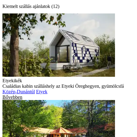
Kiemelt szállás ajánlatok (12)
Etyekikék
Családias kabin szálláshely az Etyeki Öreghegyen, gyümölcsfá
Közép-Dunántúl
Etyek
Bővebben