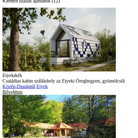
Kiemelt szállás ajánlatok (12)
Etyekikék
Családias kabin szálláshely az Etyeki Öreghegyen, gyümölcsfá
Közép-Dunántúl
Etyek
Bővebben