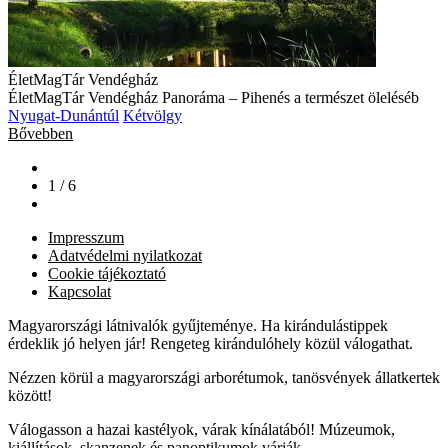
ÉletMagTár Vendégház
ÉletMagTár Vendégház Panoráma – Pihenés a természet öleléséb
Nyugat-Dunántúl
Kétvölgy
Bővebben
1 / 6
Impresszum
Adatvédelmi nyilatkozat
Cookie tájékoztató
Kapcsolat
Magyarországi látnivalók gyűjteménye. Ha kirándulástippek
érdeklik jó helyen jár! Rengeteg kirándulóhely közül válogathat.
Nézzen körül a magyarországi arborétumok, tanösvények állatkertek
között!
Válogasson a hazai kastélyok, várak kínálatából! Múzeumok,
kiállítások, skanzenek és panoptikumok várják.