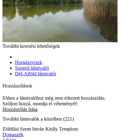
További keresési lehetőségek
Horgászvizek
Szeged látnivalói
Dél-Alföld látnivalói
Hozzászólások
Ehhez a látnivalóhoz még nem érkezett hozzászólás.
Szóljon hozzá, mondja el véleményét!
Hozzászólás írása
További látnivalók a közelben (221)
Zöldfási Szent István Király Templom
Domaszék