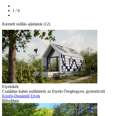
1 / 6
Kiemelt szállás ajánlatok (12)
Etyekikék
Családias kabin szálláshely az Etyeki Öreghegyen, gyümölcsfá
Közép-Dunántúl
Etyek
Bővebben