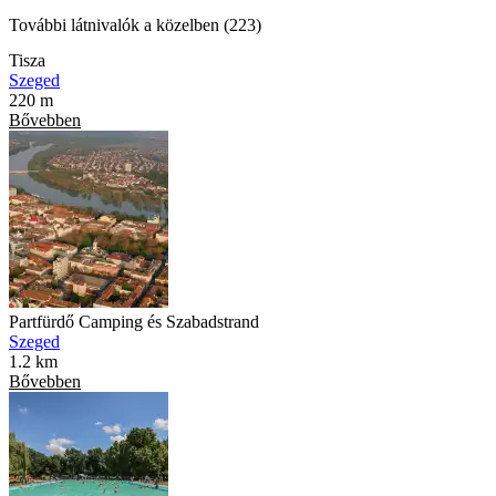
További látnivalók a közelben (223)
Tisza
Szeged
220 m
Bővebben
Partfürdő Camping és Szabadstrand
Szeged
1.2 km
Bővebben