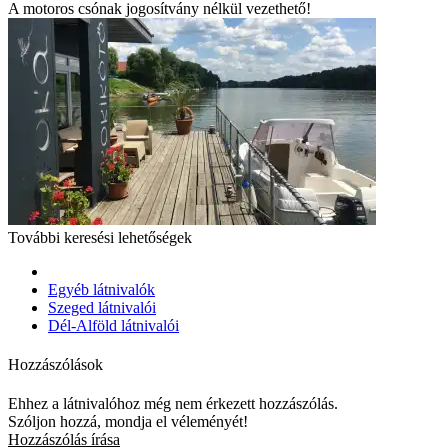
A motoros csónak jogosítvány nélkül vezethető!
További keresési lehetőségek
Egyéb látnivalók
Szeged látnivalói
Dél-Alföld látnivalói
Hozzászólások
Ehhez a látnivalóhoz még nem érkezett hozzászólás.
Szóljon hozzá, mondja el véleményét!
Hozzászólás írása