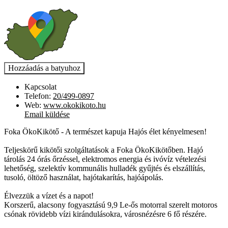
Kapcsolat
Telefon:
20/499-0897
Web:
www.okokikoto.hu
Email küldése
Foka ÖkoKikötő - A természet kapuja Hajós élet kényelmesen!
Teljeskörű kikötői szolgáltatások a Foka ÖkoKikötőben. Hajó
tárolás 24 órás őrzéssel, elektromos energia és ivóvíz vételezési
lehetőség, szelektív kommunális hulladék gyűjtés és elszállítás,
tusoló, öltöző használat, hajótakarítás, hajóápolás.
Élvezzük a vízet és a napot!
Korszerű, alacsony fogyasztású 9,9 Le-ős motorral szerelt motoros
csónak rövidebb vízi kirándulásokra, városnézésre 6 fő részére.