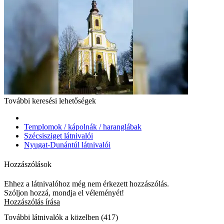
További keresési lehetőségek
Templomok / kápolnák / haranglábak
Szécsisziget látnivalói
Nyugat-Dunántúl látnivalói
Hozzászólások
Ehhez a látnivalóhoz még nem érkezett hozzászólás.
Szóljon hozzá, mondja el véleményét!
Hozzászólás írása
További látnivalók a közelben (417)