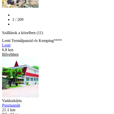
1 / 209
Szállások a közelben (11)
Lenti Termálpanzió és Kemping****
Lenti
6.8 km
Bővebben
Vadászkúria
Pusztaapáti
21.1 km