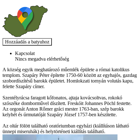
Kapcsolat
Nincs megadva elérhetőség
A község egyik meghatározó műemlék épülete a római katolikus
templom. Szapáry Péter építette 1750-60 között az egyhajós, gazdag
szobordíszítésű barokk épületet. Homlokzati tornyán volutás kapu,
felette Szapáry címer.
Szentélyrácsa faragott kőfonatos, ajtaja kovácsoltvas, rokokó
szószéke domborművel díszített. Freskóit Johannes Pöchl festette.
Az orgonát Anton Rőmer gráci mester 1763-ban, szép barokk
kelyhét és úrmutatóját Szapáry József 1757-ben készítette.
Az oltár fölött található oratóriumban egyházi (kiállításon látható
ünnepi miseruhák) és helytörténeti kiállítás található.