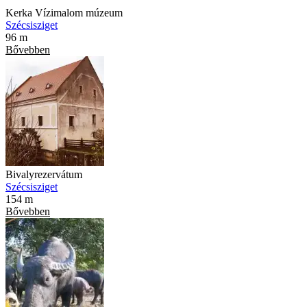
Kerka Vízimalom múzeum
Szécsisziget
96 m
Bővebben
Bivalyrezervátum
Szécsisziget
154 m
Bővebben