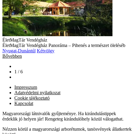
ÉletMagTár Vendégház
ÉletMagTár Vendégház Panoráma – Pihenés a természet öleléséb
Nyugat-Dunántúl
Kétvölgy
Bővebben
1 / 6
Impresszum
Adatvédelmi nyilatkozat
Cookie tájékoztató
Kapcsolat
Magyarországi látnivalók gyűjteménye. Ha kirándulástippek
érdeklik jó helyen jár! Rengeteg kirándulóhely közül válogathat.
Nézzen körül a magyarországi arborétumok, tanösvények állatkertek