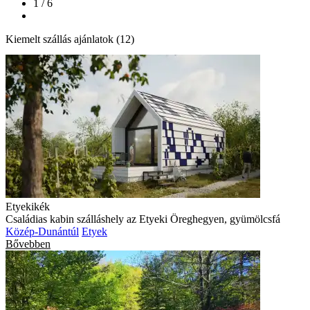
1 / 6
Kiemelt szállás ajánlatok (12)
Etyekikék
Családias kabin szálláshely az Etyeki Öreghegyen, gyümölcsfá
Közép-Dunántúl
Etyek
Bővebben