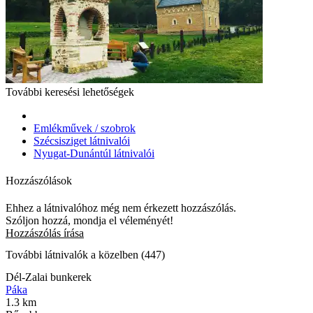
További keresési lehetőségek
Emlékművek / szobrok
Szécsisziget látnivalói
Nyugat-Dunántúl látnivalói
Hozzászólások
Ehhez a látnivalóhoz még nem érkezett hozzászólás.
Szóljon hozzá, mondja el véleményét!
Hozzászólás írása
További látnivalók a közelben (447)
Dél-Zalai bunkerek
Páka
1.3 km