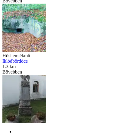
Bővebben
Hősi emlékmű
Iklódbördőce
1.3 km
Bővebben