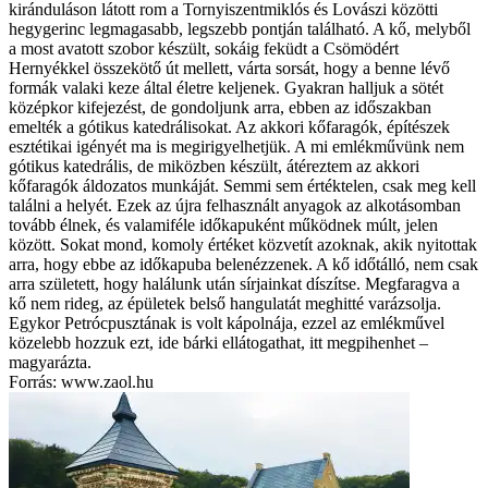
kiránduláson látott rom a Tornyiszentmiklós és Lovászi közötti
hegygerinc legmagasabb, legszebb pontján található. A kő, melyből
a most avatott szobor készült, sokáig feküdt a Csömödért
Hernyékkel összekötő út mellett, várta sorsát, hogy a benne lévő
formák valaki keze által életre keljenek. Gyakran halljuk a sötét
középkor kifejezést, de gondoljunk arra, ebben az időszakban
emelték a gótikus katedrálisokat. Az akkori kőfaragók, építészek
esztétikai igényét ma is megirigyelhetjük. A mi emlékművünk nem
gótikus katedrális, de miközben készült, átéreztem az akkori
kőfaragók áldozatos munkáját. Semmi sem értéktelen, csak meg kell
találni a helyét. Ezek az újra felhasznált anyagok az alkotásomban
tovább élnek, és valamiféle időkapuként működnek múlt, jelen
között. Sokat mond, komoly értéket közvetít azoknak, akik nyitottak
arra, hogy ebbe az időkapuba belenézzenek. A kő időtálló, nem csak
arra született, hogy halálunk után sírjainkat díszítse. Megfaragva a
kő nem rideg, az épületek belső hangulatát meghitté varázsolja.
Egykor Petrócpusztának is volt kápolnája, ezzel az emlékművel
közelebb hozzuk ezt, ide bárki ellátogathat, itt megpihenhet –
magyarázta.
Forrás: www.zaol.hu