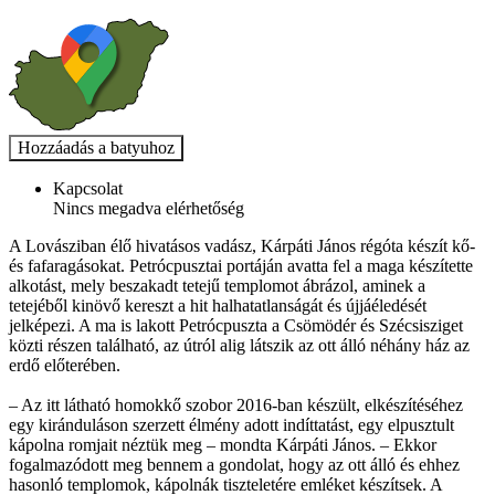
Kapcsolat
Nincs megadva elérhetőség
A Lovásziban élő hivatásos vadász, Kárpáti János régóta készít kő-
és fafaragásokat. Petrócpusztai portáján avatta fel a maga készítette
alkotást, mely beszakadt tetejű templomot ábrázol, aminek a
tetejéből kinövő kereszt a hit halhatatlanságát és újjáéledését
jelképezi. A ma is lakott Petrócpuszta a Csömödér és Szécsisziget
közti részen található, az útról alig látszik az ott álló néhány ház az
erdő előterében.
– Az itt látható homokkő szobor 2016-ban készült, elkészítéséhez
egy kiránduláson szerzett élmény adott indíttatást, egy elpusztult
kápolna romjait néztük meg – mondta Kárpáti János. – Ekkor
fogalmazódott meg bennem a gondolat, hogy az ott álló és ehhez
hasonló templomok, kápolnák tiszteletére emléket készítsek. A