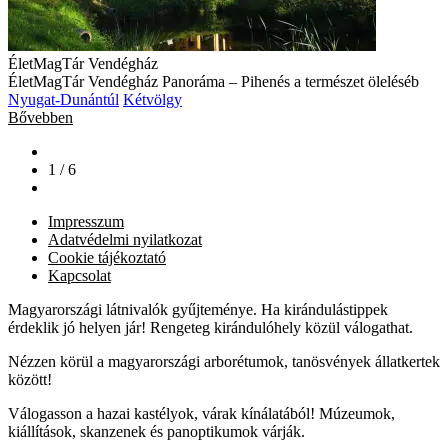
ÉletMagTár Vendégház
ÉletMagTár Vendégház Panoráma – Pihenés a természet öleléséb
Nyugat-Dunántúl
Kétvölgy
Bővebben
1 / 6
Impresszum
Adatvédelmi nyilatkozat
Cookie tájékoztató
Kapcsolat
Magyarországi látnivalók gyűjteménye. Ha kirándulástippek
érdeklik jó helyen jár! Rengeteg kirándulóhely közül válogathat.
Nézzen körül a magyarországi arborétumok, tanösvények állatkertek
között!
Válogasson a hazai kastélyok, várak kínálatából! Múzeumok,
kiállítások, skanzenek és panoptikumok várják.