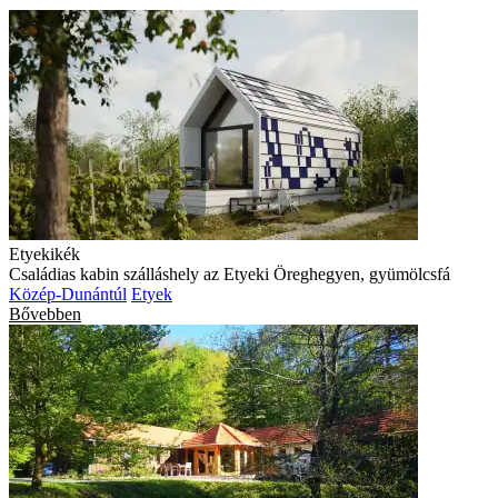
Etyekikék
Családias kabin szálláshely az Etyeki Öreghegyen, gyümölcsfá
Közép-Dunántúl
Etyek
Bővebben