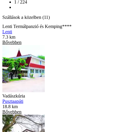
1 / 224
Szállások a közelben (11)
Lenti Termálpanzió és Kemping****
Lenti
7.3 km
Bővebben
Vadászkúria
Pusztaapáti
18.8 km
Bővebben