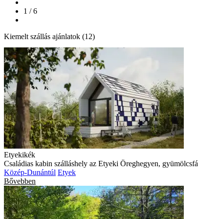
1 / 6
Kiemelt szállás ajánlatok (12)
Etyekikék
Családias kabin szálláshely az Etyeki Öreghegyen, gyümölcsfá
Közép-Dunántúl
Etyek
Bővebben