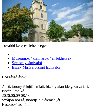
További keresési lehetőségek
Múzeumok / kiállítások / emlékhelyek
Szécsény látnivalói
Észak-Magyarország látnivalói
Hozzászólások
A Tűztorony felújítás miatt, bizonytalan ideig zárva tart.
István Smelkó
2026.06.09 08:18
Szóljon hozzá, mondja el véleményét!
Hozzászólás írása