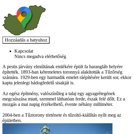
Kapcsolat
Nincs megadva elérhetőség
A pestis járvány elmúltának emlékére épült fa harangláb helyére
építették. 1893-ban kétemeletes toronnyá alakították a Tűzőrség
számára. 1929-ben egy harmadik emelet ráépítésére került sor, ekkor
kapta jelenlegi bádogfedelű sisakját is.
Az egész építmény, valószínűleg a talaj egy agyagrétegének
megcsúszása miatt, szemmel láthatóan ferde, észak felé dőlt. Ez a
mozgás a mai napig érzékelhető, évente néhány milliméter.
2004-ben a Tűztorony története és tűzoltó-kiállítás nyílt meg az
épületben.