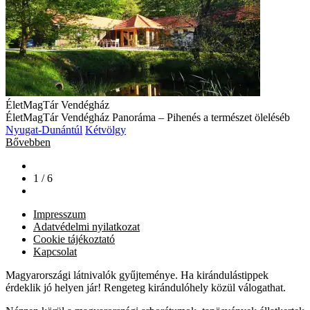
ÉletMagTár Vendégház
ÉletMagTár Vendégház Panoráma – Pihenés a természet öleléséb
Nyugat-Dunántúl
Kétvölgy
Bővebben
1 / 6
Impresszum
Adatvédelmi nyilatkozat
Cookie tájékoztató
Kapcsolat
Magyarországi látnivalók gyűjteménye. Ha kirándulástippek
érdeklik jó helyen jár! Rengeteg kirándulóhely közül válogathat.