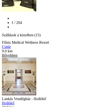
1 / 204
Szállások a közelben (15)
Főnix Medical Wellness Resort
Csitár
9.0 km
Bővebben
Lankás Vendégház - Hollókő
Hollókő