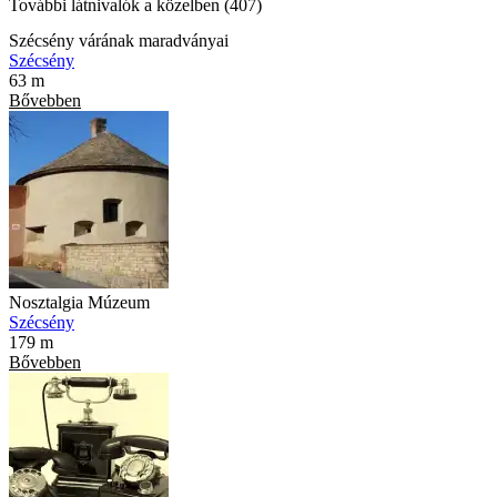
További látnivalók a közelben (407)
Szécsény várának maradványai
Szécsény
63 m
Bővebben
Nosztalgia Múzeum
Szécsény
179 m
Bővebben