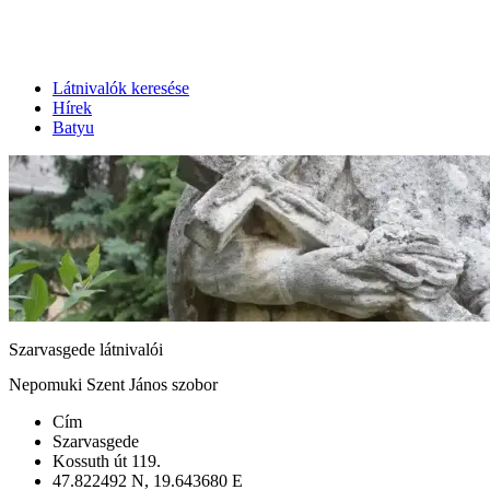
Látnivalók keresése
Hírek
Batyu
Szarvasgede látnivalói
Nepomuki Szent János szobor
Cím
Szarvasgede
Kossuth út 119.
47.822492 N, 19.643680 E