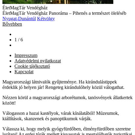
ÉletMagTár Vendégház
ÉletMagTár Vendégház Panoráma – Pihenés a természet öleléséb
Nyugat-Dunántúl
Kétvölgy
Bővebben
1 / 6
Impresszum
Adatvédelmi nyilatkozat
Cookie tájékoztató
Kapcsolat
Magyarországi látnivalók gyűjteménye. Ha kirándulástippek
érdeklik jó helyen jár! Rengeteg kirándulóhely közül válogathat.
Nézzen körül a magyarországi arborétumok, tanösvények állatkertek
között!
Válogasson a hazai kastélyok, várak kínálatából! Múzeumok,
kiállítások, skanzenek és panoptikumok várják.
Válassza ki, hogy melyik gyógyfürdőben, élményfürdőben szeretne
lazítani! Az erdei túrák mellett kisvasutak is megtalálhatók turisztikai