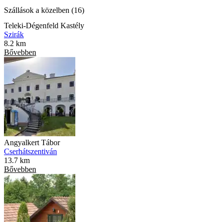
Szállások a közelben (16)
Teleki-Dégenfeld Kastély
Szirák
8.2 km
Bővebben
Angyalkert Tábor
Cserhátszentiván
13.7 km
Bővebben