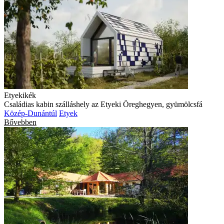
Etyekikék
Családias kabin szálláshely az Etyeki Öreghegyen, gyümölcsfá
Közép-Dunántúl
Etyek
Bővebben