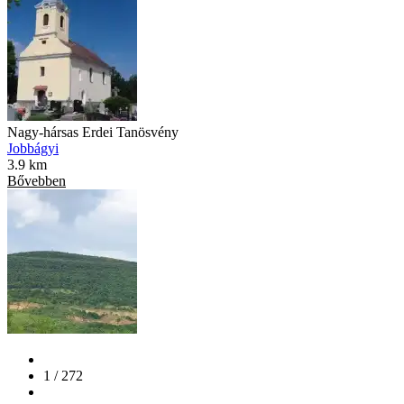
Nagy-hársas Erdei Tanösvény
Jobbágyi
3.9 km
Bővebben
1 / 272