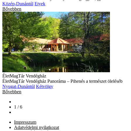
Közép-Dunántúl
Etyek
Bővebben
ÉletMagTár Vendégház
ÉletMagTár Vendégház Panoráma – Pihenés a természet öleléséb
Nyugat-Dunántúl
Kétvölgy
Bővebben
1 / 6
Impresszum
Adatvédelmi nyilatkozat