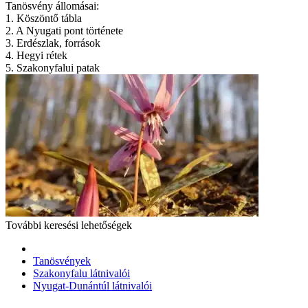
Tanösvény állomásai:
1. Köszöntő tábla
2. A Nyugati pont története
3. Erdészlak, források
4. Hegyi rétek
5. Szakonyfalui patak
További keresési lehetőségek
Tanösvények
Szakonyfalu látnivalói
Nyugat-Dunántúl látnivalói