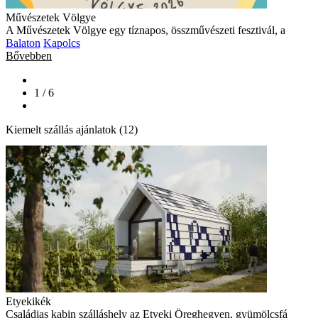
Művészetek Völgye
A Művészetek Völgye egy tíznapos, összművészeti fesztivál, a
Balaton
Kapolcs
Bővebben
1 / 6
Kiemelt szállás ajánlatok (12)
Etyekikék
Családias kabin szálláshely az Etyeki Öreghegyen, gyümölcsfá