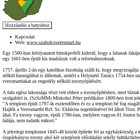
Kapcsolat
Web:
www.szabolcsveresmart.hu
Egy 1500-ban lefolyatatott birtokperből kiderül, hogy a falunak fakáp
egy 1601-ben épült kis imaházuk volt a reformátusoknak.
1757. április 2-án egy katolikus bizottság szállt ki, hogy megvizsgálj
nélkül haranglábat is állítottak, amiért a Helytartó Tanács 1754-ben 
veresmartiakat az engedély nélküli toronyépítésért.
A falu egész lakossága részt vett ebben a toronyépítésben, mert bíztak
szolgabíró is. (SzSzMM) Miskoltzi Péter prédikátor 1809-ben írott jele
"A templom épült 1797-ik esztendőben és ez a templom bé fog magában
Hajlék a Veresmarthi Ref. Sz. Ekklesia segedelmével fel állott Tiszt
által. Fa torony vagyon, épült 1780-ban, melyben vagyon 81 fontos h
ládája, nem tudatik mikori."
A jelenlegi templomot 1845-48 között építette fel az egyházközség a
órapárkányos torony alsó két szintjének előoldalán sekély faltükrökb