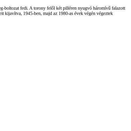
-boltozat fedi. A torony felől két pilléren nyugvó háromívű falazott
seit kijavítva, 1945-ben, majd az 1980-as évek végén végeztek