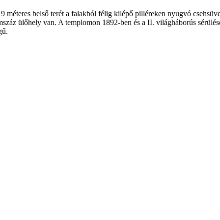
méteres belső terét a falakból félig kilépő pilléreken nyugvó csehsüveg
romszáz ülőhely van. A templomon 1892-ben és a II. világháborús sérülé
gű.