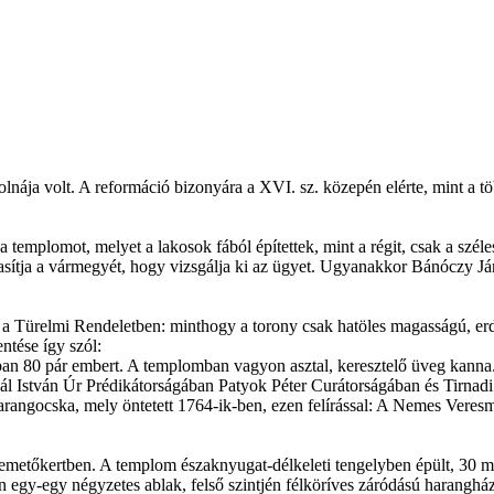
olnája volt. A reformáció bizonyára a XVI. sz. közepén elérte, mint a t
a a templomot, melyet a lakosok fából építettek, mint a régit, csak a sz
utasítja a vármegyét, hogy vizsgálja ki az ügyet. Ugyanakkor Bánóczy J
 a Türelmi Rendeletben: minthogy a torony csak hatöles magasságú, erdő 
ntése így szól:
 80 pár embert. A templomban vagyon asztal, keresztelő üveg kanna. A 
. Pál István Úr Prédikátorságában Patyok Péter Curátorságában és Tirna
arangocska, mely öntetett 1764-ik-ben, ezen felírással: A Nemes Veresm
 temetőkertben. A templom északnyugat-délkeleti tengelyben épült, 30 m
en egy-egy négyzetes ablak, felső szintjén félköríves záródású harangh