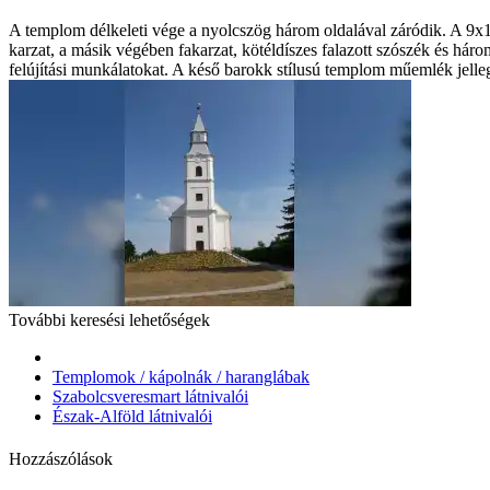
A templom délkeleti vége a nyolcszög három oldalával záródik. A 9x19 
karzat, a másik végében fakarzat, kötéldíszes falazott szószék és há
felújítási munkálatokat. A késő barokk stílusú templom műemlék jelle
További keresési lehetőségek
Templomok / kápolnák / haranglábak
Szabolcsveresmart látnivalói
Észak-Alföld látnivalói
Hozzászólások