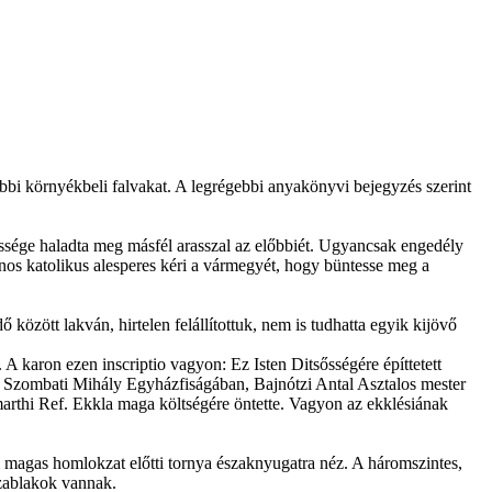
öbbi környékbeli falvakat. A legrégebbi anyakönyvi bejegyzés szerint
élessége haladta meg másfél arasszal az előbbiét. Ugyancsak engedély
ános katolikus alesperes kéri a vármegyét, hogy büntesse meg a
között lakván, hirtelen felállítottuk, nem is tudhatta egyik kijövő
karon ezen inscriptio vagyon: Ez Isten Ditsősségére építtetett
di Szombati Mihály Egyházfiságában, Bajnótzi Antal Asztalos mester
arthi Ref. Ekkla maga költségére öntette. Vagyon az ekklésiának
 magas homlokzat előtti tornya északnyugatra néz. A háromszintes,
ázablakok vannak.