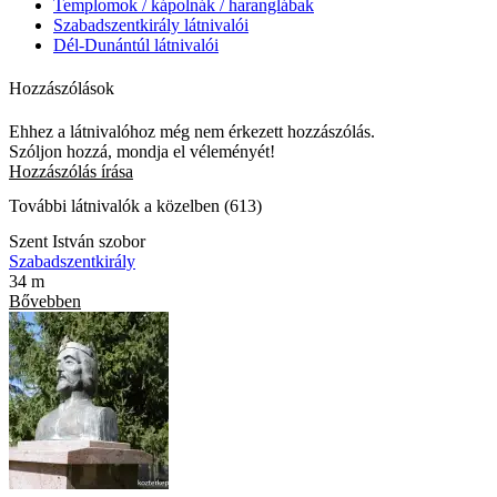
Templomok / kápolnák / haranglábak
Szabadszentkirály látnivalói
Dél-Dunántúl látnivalói
Hozzászólások
Ehhez a látnivalóhoz még nem érkezett hozzászólás.
Szóljon hozzá, mondja el véleményét!
Hozzászólás írása
További látnivalók a közelben (613)
Szent István szobor
Szabadszentkirály
34 m
Bővebben