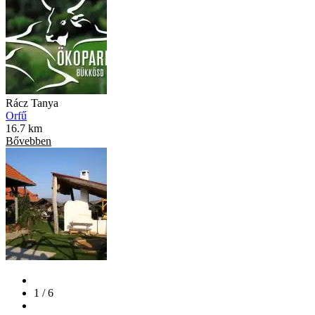
Rácz Tanya
Orfű
16.7 km
Bővebben
1 / 6