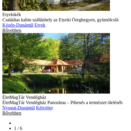
Etyekikék
Családias kabin szálláshely az Etyeki Öreghegyen, gyümölcsfá
Közép-Dunántúl
Etyek
Bővebben
ÉletMagTár Vendégház
ÉletMagTár Vendégház Panoráma – Pihenés a természet öleléséb
Nyugat-Dunántúl
Kétvölgy
Bővebben
1 / 6