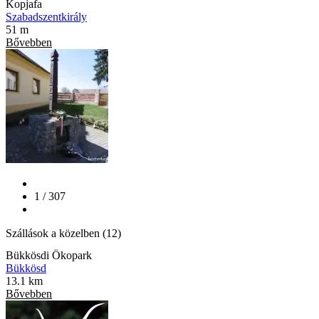
Kopjafa
Szabadszentkirály
51 m
Bővebben
1 / 307
Szállások a közelben (12)
Bükkösdi Ökopark
Bükkösd
13.1 km
Bővebben